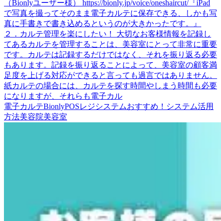
（Bionlyユーザー様） https://bionly.jp/voice/oneshaircut/『iPad
で写真を撮ってそのまま電子カルテに保存できる、しかも写
真に手書きで書き込めるというのが大きかったです。』
２．カルテ管理を楽にしたい！ 大切なお客様情報を記録し
てあるカルテを管理することは、美容室にとって非常に重要
です。カルテは記録するだけではなく、それを振り返る必要
もあります。記録を振り返ることによって、美容室の顧客満
足度を上げる対応ができると言っても過言ではありません。
紙カルテの場合には、カルテを探す時間やしまう時間も必要
になりますが、それらも電子カル
電子カルテ
Bionly
POSレジシステム
おすすめ！
システム活用
方法
美容院
美容室