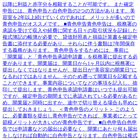
以降に利益と赤字分を相殺することが可能です。 また確定
申告には、青色申告と白色申告の2つの方法があります。美
容室を2年以上続けていくのであれば、メリットが多いので
青色申告がオススメです。 ■青色申告青色申告は、税務署の
承認を受けて収入や経費に関する日々の取引状況を記録した
複式簿記の帳簿が必要で、貸借対照表と損益計算書を確定申
告書に添付する必要があり、それらに伴う書類は7年間保存
する義務があります。 青色申告をするためには、事前に
「開業届」と「青色申告承認申請書」を税務署に提出する必
要があります。開業届は、開業日から1ヶ月以内に税務署に
提出しなくてはなりませんが、提出日が“美容室の開業日”に
なるわけではありません。そのため遡って開業日を記載する
ことができます。事業内容についてなどの事項を記入し、捺
印して提出します。青色申告承認申請書はいつでも提出可能
ですが、確定申告の期間までに承認されている必要があるた
め、開業届と同時に出すか、途中で切り替える場合も早めに
提出しておきましょう。 ＜青色申告のメリット＞ このよう
に、必要書類を提出し青色申告ができれば、事業者にとって
節税メリットが大きいのが青色申告です。 ■白色申告白色申
告では申請書などの届出は必要なく、開業にあたり何も届出
をしなければ自動的に白色申告となります。白色申告は複式