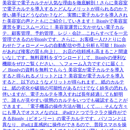
美容室で電子カルテが人気な理由を徹底解剖！さらに美容室
で電子カルテを導入するとどんなメリットが得られるのか？
使い勝手はどうなのか？など、実際に電子カルテを導入され
た美容室の声とともにご紹介していきます！ Bionlyで美容室
運営を更にスムーズに！ 美容室運営に欠かせない電子カル
テ、顧客管理、予約管理、レジ・会計…これらすべてを一元
管理できるのがBionlyです。さらに、お客様一人ひとりに合
わせたフォローメールの自動配信や売上分析も可能！Bionly
があれば接客の質も向上し、お店の信頼感も高まること間違
いなしです。無料資料をダウンロードして、Bionlyの便利な
機能をぜひご覧ください。 ＼フォーム入力ですぐに届く！
／ Bionlyの資料を無料でもらう 美容室が電子カルテを導入
すると得られるメリットとは？ 美容室が電子カルテを導入
すると、以下のようなメリットが得られます。 紙のカルテ
は、紙の劣化や破損の可能性があるだけでなく紛失の恐れも
伴いますが、電子カルテを導入すれば長年経過しても鮮明
で、誰もが見やすい状態のカルテをいつでも確認することが
できます。「電子機器の操作方法が難しくて…」そんな方々
にも導入でオススメなのは、iPadひとつでラクラク操作がで
きるBionly（ビオンリー）の電子カルテです。パソコンとは
異なり、iPadは直感的に操作ができるので、普段スマホを操