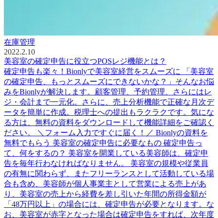
在庫管理
2022.2.10
美容室の確定申告に役立つPOSレジ機能とは？
確定申告も楽々！Bionlyで美容室経営をスムーズに 「美容室
の確定申告、もっとスムーズにできないかな？」そんなお悩
みをBionlyが解決します。顧客管理、予約管理、さらにはレ
ジ・会計まで一元化。さらに、売上分析機能で正確な月次デ
ータを簡単に作成。税理士への提出もラクラクです。気にな
る方は、無料の資料をダウンロードして機能詳細をご確認く
ださい。 ＼フォーム入力ですぐに届く！／ Bionlyの資料を
無料でもらう 美容室の確定申告に必要なもの 確定申告っ
て、何をするの？ 美容室を開業している美容師は、確定申
告を毎年行わなければなりません。 美容室の規模や従業員
の有無に関わらず、またフリーランスとして活動している場
合も含め、美容師が個人事業主として営業による売上があ
り、美容室の売上から経費を差し引いた年間の所得金額が
「48万円以上」の場合には、確定申告が必要となります。な
お、美容室が赤字となった場合は確定申告をすれば、次年度