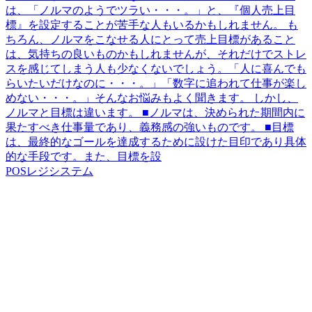
は、「ノルマのようでツラい・・・。」と、『個人売上目
標』を設定することが苦手な人もいるかもしれません。 も
ちろん、ノルマをこなせる人にとって売上目標があること
は、気持ちの良いものかもしれませんが、それだけでストレ
スを感じてしまう人も少なくないでしょう。「人に喜んでも
らいたいだけなのに・・・。」「数字に追われて仕事が楽し
めない・・・。」そんなお悩みもよく聞きます。 しかし、
ノルマと目標は違います。 ■ノルマは、決められた期間内に
果たすべき仕事量であり、義務感の強いものです。 ■目標
は、最終的なゴールを達成するために設けた目印であり具体
的な手段です。また、目標を設
POSレジシステム