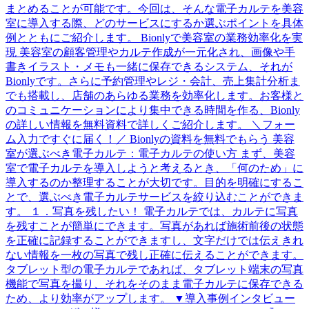
まとめることが可能です。今回は、そんな電子カルテを美容
室に導入する際、どのサービスにするか選ぶポイントを具体
例とともにご紹介します。 Bionlyで美容室の業務効率化を実
現 美容室の顧客管理やカルテ作成が一元化され、画像や手
書きイラスト・メモも一緒に保存できるシステム、それが
Bionlyです。さらに予約管理やレジ・会計、売上集計分析ま
でも搭載し、店舗のあらゆる業務を効率化します。お客様と
のコミュニケーションにより集中できる時間を作る、Bionly
の詳しい情報を無料資料で詳しくご紹介します。 ＼フォー
ム入力ですぐに届く！／ Bionlyの資料を無料でもらう 美容
室が選ぶべき電子カルテ：電子カルテの使い方 まず、美容
室で電子カルテを導入しようと考えるとき、「何のため」に
導入するのか整理することが大切です。目的を明確にするこ
とで、選ぶべき電子カルテサービスを絞り込むことができま
す。 １．写真を残したい！ 電子カルテでは、カルテに写真
を残すことが簡単にできます。写真があれば施術前後の状態
を正確に記録することができますし、文字だけでは伝えきれ
ない情報を一枚の写真で残し正確に伝えることができます。
タブレット型の電子カルテであれば、タブレット端末の写真
機能で写真を撮り、それをそのまま電子カルテに保存できる
ため、より効率がアップします。 ▼導入事例インタビュー