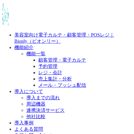
美容室向け電子カルテ・顧客管理・POSレジ｜
Bionly（ビオンリー）
機能紹介
機能一覧
顧客管理・電子カルテ
予約管理
レジ・会計
売上集計・分析
メール・プッシュ配信
導入について
導入までの流れ
周辺機器
連携決済サービス
他社比較
導入事例
よくある質問