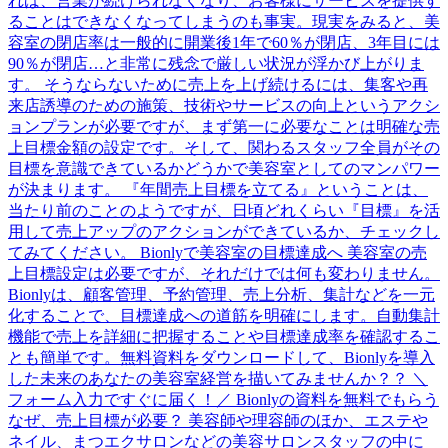
れば、営業が続けられなくなり、お客様にサービスを提供す
ることはできなくなってしまうのも事実。現実をみると、美
容室の閉店率は一般的に開業後1年で60％が閉店、3年目には
90％が閉店…と非常に残念で厳しい状況が浮かび上がりま
す。 そうならないために売上を上げ続けるには、集客や再
来店誘導のための施策、技術やサービスの向上というアクシ
ョンプランが必要ですが、まず第一に必要なことは明確な売
上目標金額の設定です。そして、関わるスタッフ全員がその
目標を意識できているかどうかで美容室としてのマンパワー
が決まります。 『年間売上目標を立てる』ということは、
当たり前のことのようですが、日頃どれくらい『目標』を活
用して売上アップのアクションができているか、チェックし
てみてください。 Bionlyで美容室の目標達成へ 美容室の売
上目標設定は必要ですが、それだけでは何も変わりません。
Bionlyは、顧客管理、予約管理、売上分析、集計などを一元
化することで、目標達成への道筋を明確にします。自動集計
機能で売上を詳細に把握することや目標達成率を確認するこ
とも簡単です。無料資料をダウンロードして、Bionlyを導入
した未来のあなたの美容室経営を描いてみませんか？？ ＼
フォーム入力ですぐに届く！／ Bionlyの資料を無料でもらう
なぜ、売上目標が必要？ 美容師や理容師のほか、エステや
ネイル、まつエクサロンなどの美容サロンスタッフの中に