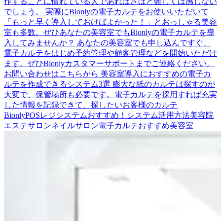
作することに慣れている人であればさほど難しくは感じない
でしょう。 実際にBionlyの電子カルテをお使いいただいて
「もっと早く導入しておけばよかった！」とおっしゃる美容
室も多数。ぜひあなたの美容室でもBionlyの電子カルテを導
入してみませんか？ あなたの美容室でも申し込んですぐ、
電子カルテをはじめ予約管理や顧客管理などを開始いただけ
ます。ぜひBionlyカスタマーサポートまでご連絡ください。
お問い合わせはこちらから 美容室導入におすすめの電子カ
ルテを作成できるシステム3選 膨大な紙のカルテは探すのが
大変で、保管場所も必要です。電子カルテを採用すれば充実
した情報を記録できて、探したいお客様のカルテ
Bionly
POSレジシステム
おすすめ！
システム活用方法
美容院
エステサロン
ネイルサロン
電子カルテ
おすすめ
美容室