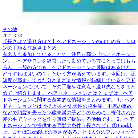
その他
2021.3.30
【長さは？送り方は？】ヘアドネーションのはじめ方：サロ
ンの手順＆注意点まとめ
有名人も参加していることで、注目が高い『ヘアドネーショ
ン』。ヘアサロンを経営したり勤めている方にとってはもち
ろん、一般の方でも「ヘアドネーションに興味はあるけど、
どうすれば良いの？」という方が増えています。今回は、認
知度が高まってきた分さまざまな情報が錯綜しているヘアド
ネーションについて、その手順や注意点・送り先などをまと
めてご紹介します。 ヘアドネーションとは？ まずは、ヘア
ドネーションに関する基本的な情報をまとめます。 1、ヘア
ドネーションとは 小児がんや先天性の脱毛症、不慮の事故
などで頭髪を失った18歳未満の子どものために、寄付された
髪の毛でウィッグを作り無償で提供する活動です。 2、ヘア
ドネーションで提供する毛髪の条件（長さなど） ①15㎝以
上、または31cm以上の長さがあること 1人分のフルウィッグ