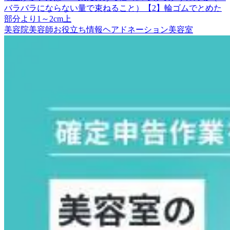
バラバラにならない量で束ねること）【2】輪ゴムでとめた
部分より1～2cm上
美容院
美容師
お役立ち情報
ヘアドネーション
美容室