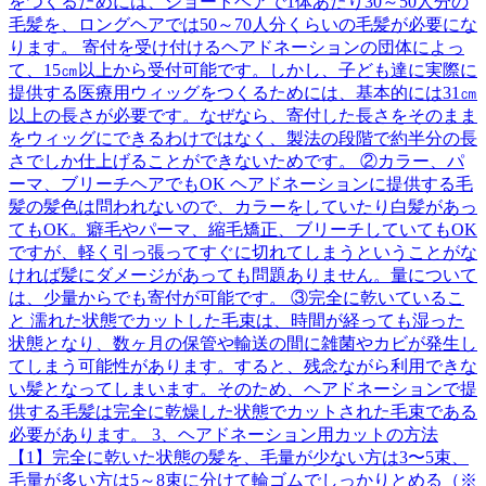
をつくるためには、ショートヘアで1体あたり30～50人分の
毛髪を、ロングヘアでは50～70人分くらいの毛髪が必要にな
ります。 寄付を受け付けるヘアドネーションの団体によっ
て、15㎝以上から受付可能です。しかし、子ども達に実際に
提供する医療用ウィッグをつくるためには、基本的には31㎝
以上の長さが必要です。なぜなら、寄付した長さをそのまま
をウィッグにできるわけではなく、製法の段階で約半分の長
さでしか仕上げることができないためです。 ②カラー、パ
ーマ、ブリーチヘアでもOK ヘアドネーションに提供する毛
髪の髪色は問われないので、カラーをしていたり白髪があっ
てもOK。癖毛やパーマ、縮毛矯正、ブリーチしていてもOK
ですが、軽く引っ張ってすぐに切れてしまうということがな
ければ髪にダメージがあっても問題ありません。量について
は、少量からでも寄付が可能です。 ③完全に乾いているこ
と 濡れた状態でカットした毛束は、時間が経っても湿った
状態となり、数ヶ月の保管や輸送の間に雑菌やカビが発生し
てしまう可能性があります。すると、残念ながら利用できな
い髪となってしまいます。そのため、ヘアドネーションで提
供する毛髪は完全に乾燥した状態でカットされた毛束である
必要があります。 3、ヘアドネーション用カットの方法
【1】完全に乾いた状態の髪を、毛量が少ない方は3〜5束、
毛量が多い方は5～8束に分けて輪ゴムでしっかりとめる（※