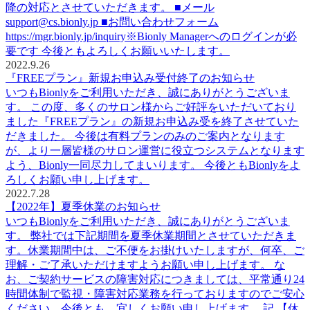
降の対応とさせていただきます。 ■メール
support@cs.bionly.jp ■お問い合わせフォーム
https://mgr.bionly.jp/inquiry※Bionly Managerへのログインが必
要です 今後ともよろしくお願いいたします。
2022.9.26
『FREEプラン』新規お申込み受付終了のお知らせ
いつもBionlyをご利用いただき、誠にありがとうございま
す。 この度、多くのサロン様からご好評をいただいており
ました『FREEプラン』の新規お申込み受を終了させていた
だきました。 今後は有料プランのみのご案内となります
が、より一層皆様のサロン運営に役立つシステムとなります
よう、Bionly一同尽力してまいります。 今後ともBionlyをよ
ろしくお願い申し上げます。
2022.7.28
【2022年】夏季休業のお知らせ
いつもBionlyをご利用いただき、誠にありがとうございま
す。 弊社では下記期間を夏季休業期間とさせていただきま
す。休業期間中は、ご不便をお掛けいたしますが、何卒、ご
理解・ご了承いただけますようお願い申し上げます。 な
お、ご契約サービスの障害対応につきましては、平常通り24
時間体制で監視・障害対応業務を行っておりますのでご安心
ください。今後とも、宜しくお願い申し上げます。 記 【休