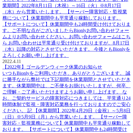
業期間】2022年8月11日（木祝）～16日（火）※8月17日
（水）から営業いたします。 【サーバー障害対応・監視業
務について】休業期間中も平常通り稼動しております。
【サポートについて】休業期間中も24時間受け付けておりま
す。ご不明な点がございましたらBionlyお問い合わせフォー
ムよりお問い合わせください。お問い合わせフォームはこち
ら お問い合わせは平常通り受け付けておりますが、8月17日
（水）以降の対応とさせていただきます。 今後ともBionlyを
よろしくお願い申し上げます。
2022.4.11
【2022年】ゴールデンウィーク休業のお知らせ
いつもBionlyをご利用いただき、ありがとうございます。 誠
に勝手ながら弊社では下記期間を休業期間とさせていただき
ます。休業期間中は、ご不便をお掛けいたしますが、何卒、
ご理解・ご了承いただけますようお願い申し上げます。 な
お、ご契約サービスの障害対応につきましては、平常通り24
時間体制で監視・障害対応業務を行っておりますのでご安心
ください。 記 【休業期間】2022年4月29日（金祝）～5月8日
（日）※5月9日（月）から営業いたします。 【サーバー障
害対応・監視業務について】休業期間中も平常通り稼動して
おります。 【サポートについて】休業期間中も24時間受け