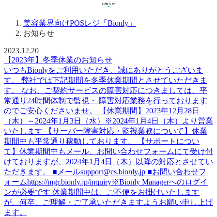
お知らせ
お知らせ
2023.12.20
【2023年】冬季休業のお知らせ
いつもBionlyをご利用いただき、誠にありがとうございま
す。 弊社では下記期間を冬季休業期間とさせていただきま
す。 なお、ご契約サービスの障害対応につきましては、平
常通り24時間体制で監視・ 障害対応業務を行っております
のでご安心くださいませ。 【休業期間】2023年12月28日
（木）～2024年1月3日（水）※2024年1月4日（木）より営業
いたします 【サーバー障害対応・監視業務について】休業
期間中も平常通り稼動しております。 【サポートについ
て】休業期間中もメール、お問い合わせフォームにて受け付
けておりますが、2024年1月4日（木）以降の対応とさせてい
ただきます。 ■メールsupport@cs.bionly.jp ■お問い合わせフ
ォームhttps://mgr.bionly.jp/inquiry※Bionly Managerへのログイ
ンが必要です 休業期間中は、ご不便をお掛けいたします
が、何卒、ご理解・ご了承いただきますようお願い申し上げ
ます。