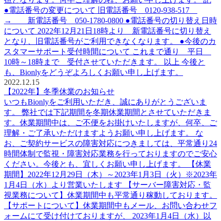
●電話番号の変更について 旧電話番号 0120-938-517
→ 新電話番号 050-1780-0800 ●電話番号の切り替え日時
について 2022年12月21日18時より 新電話番号に切り替え
となり、旧電話番号がご利用できなくなります。 ●今後のカ
スタマーサポート受付時間について これまで通り 平日
10時～18時まで 受付させていただきます。 以上 今後と
も、Bionlyをどうぞよろしくお願い申し上げます。
2022.12.15
【2022年】冬季休業のお知らせ
いつもBionlyをご利用いただき、誠にありがとうございま
す。 弊社では下記期間を冬期休業期間とさせていただきま
す。休業期間中は、ご不便をお掛けいたしますが、何卒、ご
理解・ご了承いただけますようお願い申し上げます。 な
お、ご契約サービスの障害対応につきましては、平常通り24
時間体制で監視・障害対応業務を行っておりますのでご安心
ください。今後とも、宜しくお願い申し上げます。 【休業
期間】2022年12月29日（木）～2023年1月3日（火）※2023年
1月4日（水）より営業いたします 【サーバー障害対応・監
視業務について】休業期間中も平常通り稼動しております。
【サポートについて】休業期間中もメール、お問い合わせフ
ォームにて受け付けておりますが、 2023年1月4日（水）以