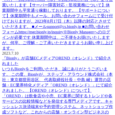
業いたします 【サーバー障害対応・監視業務について】休
業期間中も平常通り稼動しております。 【サポートについ
て】休業期間中もメール、お問い合わせフォームにて受け付
けておりますが、2023年8月17日（木）以降の対応とさせて
いただきます。 ■メールsupport@cs.bionly.jp ■お問い合わせ
フォームhttps://mgr.bionly.jp/inquiry※Bionly Managerへのログ
インが必要です 休業期間中は、ご不便をお掛けいたします
が、何卒、ご理解・ご了承いただきますようお願い申し上げ
ます。
2023.7.10
『Bionly』が店舗ECメディアOREND（オレンド）で紹介さ
れました
いつもBionlyをご利用いただき、誠にありがとうございま
す。 この度、Bionlyが、ステップ・アラウンド株式会社（本
社：東京都世田谷区、 代表取締役社長：中島 崚）運営の店
舗・EC業界特化メディア「OREND（オレンド）」にて紹介
されました。 【OREND（オレンド）について】
「OREND」は飲食店や小売、EC業界に関するトレンドや各
サービスの比較情報などを発信する専門メディアです。キャ
ッシュレス決済端末や予約管理システム、ネットショップ作
成ソフトなど、これからの店舗・オンライン型ビジネスの