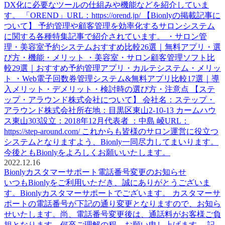
DX化に必要なツールの仕組みや機能などを紹介していま
す。 「OREND」URL：https://orend.jp/ 【Bionlyの掲載記事に
ついて】 予約管理や顧客管理を効率化するサロンシステム
に関する各種特集記事で紹介されています。 ・サロン管
理・美容室予約システムおすすめ比較26選｜無料アプリ・選
び方・機能・メリット ・美容室・サロン顧客管理ソフト比
較29選｜おすすめ予約管理アプリ・カルテシステム・メリッ
ト ・Web電子回数券管理システム&無料アプリ比較17選｜導
入メリット・デメリット・検討時の選び方・注意点 【ステ
ップ・アラウンド株式会社について】 会社名：ステップ・
アラウンド株式会社所在地：目黒区東山2-10-13 カームハウ
ス東山303設立：2018年12月代表者 ：中島 崚URL：
https://step-around.com/ これからも皆様のサロン運営に役立つ
システムとなりますよう、Bionly一同尽力してまいります。
今後ともBionlyをよろしくお願いいたします。
2022.12.16
Bionlyカスタマーサポート電話番号変更のお知らせ
いつもBionlyをご利用いただき、誠にありがとうございま
す。Bionlyカスタマーサポートでございます。 カスタマーサ
ポートの電話番号が下記の通り変更となりますので、お知ら
せいたします。尚、電話番号変更後は、通話料がお客様ご負
担となります。何卒ご理解の程、お願い申し上げます。 記