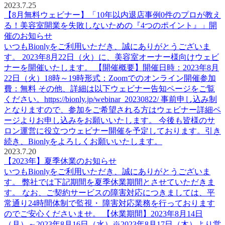
2023.7.25
【8月無料ウェビナー】「10年以内退店事例0件のプロが教え
る！美容室開業を失敗しないための『4つのポイント』」開
催のお知らせ
いつもBionlyをご利用いただき、誠にありがとうございま
す。 2023年8月22日（火）に、美容室オーナー様向けウェビ
ナーを開催いたします。 【開催概要】開催日時：2023年8月
22日（火）18時～19時形式：Zoomでのオンライン開催参加
費：無料 その他、詳細は以下ウェビナー告知ページをご覧
ください。https://bionly.jp/webinar_20230822/ 事前申し込み制
となりますので、参加をご希望される方はウェビナー詳細ペ
ージよりお申し込みをお願いいたします。 今後も皆様のサ
ロン運営に役立つウェビナー開催を予定しております。引き
続き、Bionlyをよろしくお願いいたします。
2023.7.20
【2023年】夏季休業のお知らせ
いつもBionlyをご利用いただき、誠にありがとうございま
す。 弊社では下記期間を夏季休業期間とさせていただきま
す。 なお、ご契約サービスの障害対応につきましては、平
常通り24時間体制で監視・ 障害対応業務を行っております
のでご安心くださいませ。 【休業期間】2023年8月14日
（月）～2023年8月16日（水）※2023年8月17日（木）より営