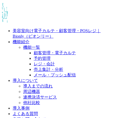
美容室向け電子カルテ・顧客管理・POSレジ｜
Bionly（ビオンリー）
機能紹介
機能一覧
顧客管理・電子カルテ
予約管理
レジ・会計
売上集計・分析
メール・プッシュ配信
導入について
導入までの流れ
周辺機器
連携決済サービス
他社比較
導入事例
よくある質問