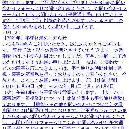
付けております。ご不明な点がございましたらBionlyお問い
合わせフォームよりお問い合わせください。お問い合わせフ
ォームはこちら お問い合わせは平常通り受け付けておりま
すが、5月9日（月）以降の対応とさせていただきます。 今
後ともBionlyをよろしくお願い申し上げます。
2021.12.2
【2021年】冬季休業のお知らせ
いつもBionlyをご利用いただき、誠にありがとうございま
す。 弊社では下記を休業期間とさせていただきます。休業
期間中はご不便をお掛けいたしますが、何卒ご理解・ご了承
いただけますようお願い申し上げます。 なお、ご契約サー
ビスの障害対応につきましては、平常通り24時間体制で監
視・障害対応業務を行っておりますのでご安心ください。今
後とも、よろしくお願い申し上げます。 記 【休業期間】
2021年12月29日（水）～ 2022年1月3日（月）※1月4日
（火）午前10時から平常通り営業いたします。 【サーバー
障害対応・監視業務について】休業期間中も平常通り稼動し
ております。 【機能・その他お問い合わせについて】休業
期間中も24時間受け付けております。ご不明な点がございま
したらBionlyお問い合わせフォームよりお問い合わせくださ
い。お問い合わせフォームはこちら お問い合わせは平常通
り受け付けておりますが、ご回答につきましては2022年1月4