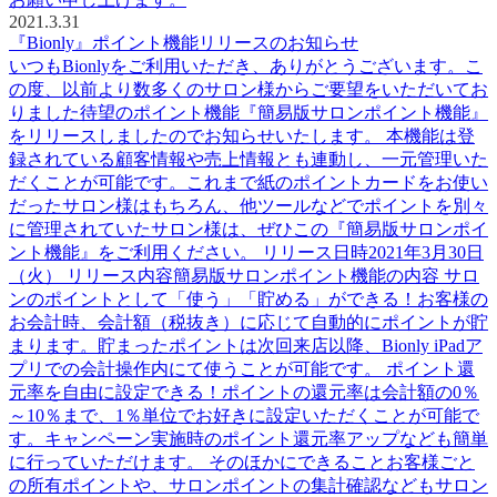
2021.3.31
『Bionly』ポイント機能リリースのお知らせ
いつもBionlyをご利用いただき、ありがとうございます。こ
の度、以前より数多くのサロン様からご要望をいただいてお
りました待望のポイント機能『簡易版サロンポイント機能』
をリリースしましたのでお知らせいたします。 本機能は登
録されている顧客情報や売上情報とも連動し、一元管理いた
だくことが可能です。これまで紙のポイントカードをお使い
だったサロン様はもちろん、他ツールなどでポイントを別々
に管理されていたサロン様は、ぜひこの『簡易版サロンポイ
ント機能』をご利用ください。 リリース日時2021年3月30日
（火） リリース内容簡易版サロンポイント機能の内容 サロ
ンのポイントとして「使う」「貯める」ができる！お客様の
お会計時、会計額（税抜き）に応じて自動的にポイントが貯
まります。貯まったポイントは次回来店以降、Bionly iPadア
プリでの会計操作内にて使うことが可能です。 ポイント還
元率を自由に設定できる！ポイントの還元率は会計額の0％
～10％まで、1％単位でお好きに設定いただくことが可能で
す。キャンペーン実施時のポイント還元率アップなども簡単
に行っていただけます。 そのほかにできることお客様ごと
の所有ポイントや、サロンポイントの集計確認などもサロン