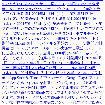
約いただいたすべてのサロン様に、38,000円（iPad1台分相
当）をキャッシュバックさせていただきます。 【無料トラ
イアル対象期間】2021年4月1日（木）～2021年5月31日
（月）23：59開始分まで 【契約対象期間】2021年4月1日
（木）～2021年6月30日（水）契約分まで 【契約条件】・年
契約一括払いでのご契約のサロン・月契約月払いでご契約の
うえ、契約月から三ヶ月経過したサロン 2：ダブルチャン
ス！無料トライアル＆アンケート回答でギフト券ゲット！
期間中にBionly無料トライアルを開始のうえ、一定期間ご利
用後にBionlyカスタマーサポートが実施する電話アンケート
にご協力いただいた方、全員に1,000円分のギフト券をプレ
ゼントいたします。 【無料トライアル対象期間】2021年4月
1日（木）～2021年5月31日（月）23：59開始分まで 【アン
ケート回答期間】2021年4月15日（木）～2021年6月30日
（水）18：00回答分まで 【プレゼント内容】Amazonギフト
券、App Store & iTunes ギフトカード、Google Playギフトカ
ードの中からいずれかをお選びいただけます。 【対象条
件】アンケート回答期間中、トライアル開始時にご入力いた
だいた電話番号宛にBionlyスタッフよりお電話させていただ
きます。無料トライアルにてBionlyをお使いいただいたうえ
で、操作性や機能の充実度等のアンケートにすべてご回答く