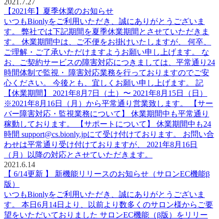
2021.7.27
【2021年】夏季休業のお知らせ
いつもBionlyをご利用いただき、誠にありがとうございま
す。 弊社では下記期間を夏季休業期間とさせていただきま
す。 休業期間中は、ご不便をお掛けいたしますが、 何卒、
ご理解・ご了承いただけますようお願い申し上げます。 な
お、ご契約サービスの障害対応につきましては、平常通り24
時間体制で監視・ 障害対応業務を行っておりますのでご安
心ください。 今後とも、宜しくお願い申し上げます。 記
【休業期間】 2021年8月7日（土）〜 2021年8月15日（日）
※2021年8月16日（月）から平常通り営業致します。 【サー
バー障害対応・監視業務について】 休業期間中も平常通り
稼動しております。 【サポートについて】 休業期間中も24
時間 support@cs.bionly.jpにて受け付けております。 お問い合
わせは平常通り受け付けておりますが、 2021年8月16日
（月）以降の対応とさせていただきます。
2021.6.14
【 6/14更新 】 新機能リリースのお知らせ（サロンEC機能β
版）
いつもBionlyをご利用いただき、誠にありがとうございま
す。 本日6月14日より、以前より数多くのサロン様からご要
望をいただいておりました サロンEC機能（β版）をリリー