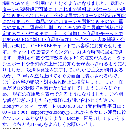
機能のみでも ご利用いただけるようになりました。 送料パ
ターンが複数設定可能に！ これまで送料は1パターンしか設
定できませんでしたが、 今後は最大5パターンの設定が可能
になりました。 商品ごとにパターンを選択できるので、重
さや大きさ、運送会社別…など その商品に最適な送料に設
定することができます。 新しく追加した商品をチャットで
お知らせ ECに新しい商品を追加した時や、お店を開設・公
開した時に、 CHEERBEチャットでお客様にお知らせしま
す。 チャットの送信タイミングは、好きな時間に設定でき
ます。 未対応件数や在庫数を表示 ECの注文が入ると、ダッ
シュボードや予約表の上部にお知らせが表示されるようにな
りました。 決済や発送を完了していないご注文が何件ある
のか、 Bionlyを立ち上げてすぐの画面に表示されるので、
ご注文内容の確認・対応漏れ防止に役立ちます。 また、在
庫がゼロの状態でも気付かず出品してしまうミスを防ぐた
め、 現在の在庫数を表示できるようになりました。ご不明
な点がございましたらお気軽にお問い合わせください。
Bionlyカスタマーサポート 0120-938-517（受付時間 平日10：
00～18：00） support@cs.bionly.jp これからもサロン運営に役
立つシステムとなりますよう、Bionly一同尽力してまいりま
す。 今後ともBionlyをよろしくお願いいたし