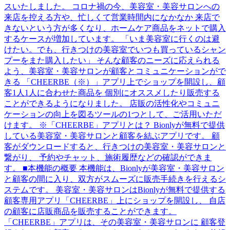
スいたしました。 コロナ禍の今、美容室・美容サロンへの
来店を控える方や、忙しくて営業時間内になかなか 来店で
きないという方が多くなり、ホームケア商品をネットで購入
するケースが増加しています。 「いま美容室に行くのは避
けたい。でも、行きつけの美容室でいつも買っているシャン
プーをまた購入したい」 そんな顧客のニーズに応えられる
よう、美容室・美容サロンが顧客とコミュニケーションがで
きる 「CHEERBE（※）」アプリ上でショップを開設し、顧
客1人1人に合わせた商品を 個別にオススメしたり販売する
ことができるようになりました。 店販の活性化やコミュニ
ケーションの向上を図るツールの1つとして、ご活用いただ
けます。 ※「CHEERBE」アプリとは？ Bionlyが無料で提供
している美容室・美容サロンと顧客を結ぶアプリです。 顧
客がダウンロードすると、行きつけの美容室・美容サロンと
繋がり、 予約やチャット、施術履歴などの確認ができま
す。 ■本機能の概要 本機能は、Bionlyが美容室・美容サロン
と顧客の間に入り、双方がスムーズに販売手続きを行えるシ
ステムです。 美容室・美容サロンはBionlyが無料で提供する
顧客専用アプリ「CHEERBE」上にショップを開設し、 自店
の顧客に店販商品を販売することができます。
「CHEERBE」アプリは、その美容室・美容サロンに 顧客登