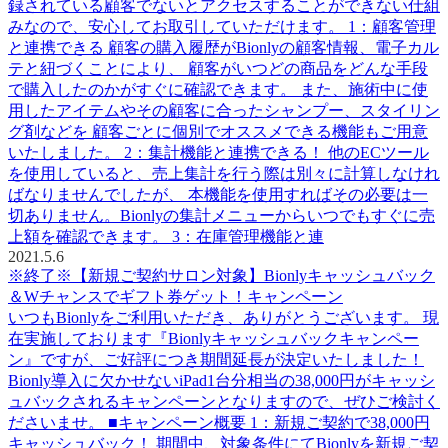
録されている顧客でないとアクセスすることができない仕組
みなので、安心してお取引していただけます。 1：顧客管理
と連携できる 顧客の購入履歴がBionlyの顧客情報、電子カル
テと紐づくことにより、 顧客がいつどの商品をどんな手段
で購入したのかがすぐに確認できます。 また、施術中に使
用したアイテムやその顧客に合ったシャンプー、スタイリン
グ剤などを 顧客ごとに個別でオススメできる機能もご用意
いたしました。 2：集計機能と連携できる！ 他のECツール
を使用していると、売上集計を行う際は別々に計算しなけれ
ばなりませんでしたが、 本機能を使用すればその必要は一
切ありません。Bionlyの集計メニューからいつでもすぐに売
上額を確認できます。 3：在庫管理機能と連
2021.5.6
※終了※【新規ご契約サロン対象】Bionlyキャッシュバック
＆Wチャンスでギフト券ゲット！キャンペーン
いつもBionlyをご利用いただき、ありがとうございます。 現
在実施しております『Bionlyキャッシュバックキャンペー
ン』ですが、ご好評につき期間延長が決定いたしました！
Bionly導入に欠かせないiPad1台分相当の38,000円がキャッシ
ュバックされるキャンペーンとなりますので、ぜひご検討く
ださいませ。 ■キャンペーン概要 1：新規ご契約で38,000円
キャッシュバック！ 期間中、対象条件にてBionlyを新規ご契