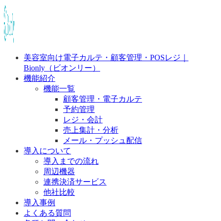
美容室向け電子カルテ・顧客管理・POSレジ｜
Bionly（ビオンリー）
機能紹介
機能一覧
顧客管理・電子カルテ
予約管理
レジ・会計
売上集計・分析
メール・プッシュ配信
導入について
導入までの流れ
周辺機器
連携決済サービス
他社比較
導入事例
よくある質問