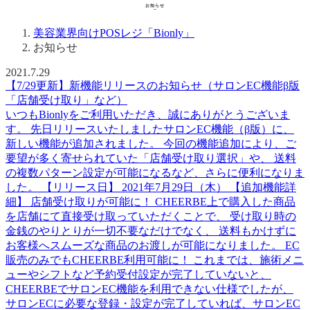
お知らせ
お知らせ
2021.7.29
【7/29更新】新機能リリースのお知らせ（サロンEC機能β版
「店舗受け取り」など）
いつもBionlyをご利用いただき、誠にありがとうございま
す。 先日リリースいたしましたサロンEC機能（β版）に、
新しい機能が追加されました。 今回の機能追加により、ご
要望が多く寄せられていた「店舗受け取り選択」や、 送料
の複数パターン設定が可能になるなど、さらに便利になりま
した。 【リリース日】 2021年7月29日（木） 【追加機能詳
細】 店舗受け取りが可能に！ CHEERBE上で購入した商品
を店舗にて直接受け取っていただくことで、 受け取り時の
金銭のやりとりが一切不要なだけでなく、 送料もかけずに
お客様へスムーズな商品のお渡しが可能になりました。 EC
販売のみでもCHEERBE利用可能に！ これまでは、施術メニ
ューやシフトなど予約受付設定が完了していないと、
CHEERBEでサロンEC機能を利用できない仕様でしたが、
サロンECに必要な登録・設定が完了していれば、サロンEC