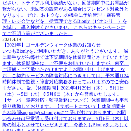
ださい。トライアル利用実績がない、回答期間中にお電話が
繋がらない、未回答の設問がある場合はプレゼント対象外と
なります。 ぜひ、おトクなこの機会に予約管理・顧客管
理・レジ会計などを一括管理できるBionly（ビオンリー）を
お試し、導入検討くださいませ。 こちらのキャンペーンに
てご不明点等がございましたら、
2021.4.19
【2021年】ゴールデンウィーク休業のお知らせ
いつもBionlyをご利用いただき、ありがとうございます。 誠
に勝手ながら弊社では下記期間を休業期間とさせていただき
ます。休業期間中は、ご不便をお掛けいたしますが、何卒、
ご理解・ご了承いただけますようお願い申し上げます。 な
お、ご契約サービスの障害対応につきましては、平常通り24
時間体制で監視・障害対応業務を行っておりますのでご安心
ください。 記 【休業期間】2021年4月29日（木）、5月1日
（土）～5日（水）※5月6日（木）から営業いたします。
【サーバー障害対応・監視業務について】休業期間中も平常
通り稼動しております。 【サポートについて】休業期間中
も24時間support@cs.bionly.jpにて受け付けております。お問
い合わせは平常通り受け付けておりますが、5月6日（木）以
降の対応とさせていただきます。 今後ともBionlyをよろしく
お願い申し上げます。