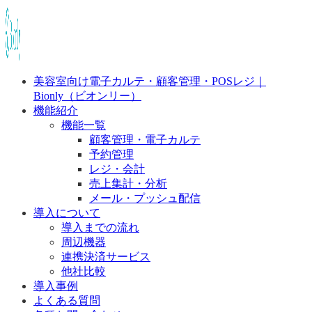
美容室向け電子カルテ・顧客管理・POSレジ｜
Bionly（ビオンリー）
機能紹介
機能一覧
顧客管理・電子カルテ
予約管理
レジ・会計
売上集計・分析
メール・プッシュ配信
導入について
導入までの流れ
周辺機器
連携決済サービス
他社比較
導入事例
よくある質問