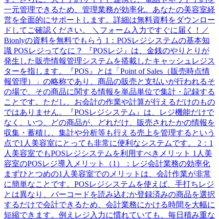
一元管理できるため、管理業務が効率化。あなたの美容室経
営を全面的にサポートします。詳細は無料資料をダウンロー
ドしてご確認ください。 ＼フォーム入力ですぐに届く！／
Bionlyの資料を無料でもらう 1：POSレジシステムの基本知
識 POSレジってなに？ 『POSレジ』は、金銭のやりとりが
発生した販売情報管理システムを搭載したキャッシュレジス
ターを指します。『POS』とは「Point of Sales（販売時点情
報管理）」の略称であり、商品の販売と支払いが行われるそ
の場で、その商品に関する情報を単品単位で集計・記録する
ことです。ただし、お会計の作業や計算が行えるだけのもの
ではありません。『POSレジシステム』は、レジ機能だけで
なく、いつ、どの商品が、どれだけ、販売されたかの情報を
収集・蓄積し、集計や分析等も行える売上を管理するという
点で1人美容室にとっても非常に便利なシステムです。 2：1
人美容室でもPOSレジシステムを利用すべきメリット 1人美
容室のPOSレジ導入メリット（1）：レジ会計業務の効率化
まずひとつめの1人美容室でのメリットは、会計作業が非常
に簡単なことです。POSレジシステムを使えば、手打ちレジ
とは異なり、バーコードを読み込むか登録済みの商品を選択
するだけで会計できるため、会計業務にかける時間を大幅に
短縮できます。例えレジ入力に慣れていても、毎日積み重な