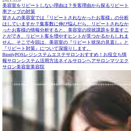
美容室をリピートしない理由は？失客理由から探るリピート
率アップの対策
皆さんの美容室では『リピートされなかったお客様』の分析
はしていますか？集客数に伸び悩んだら、リピートされなか
ったお客様の情報分析すると、美容室の現状課題を見直すこ
とができ、リピート客を増やすヒントが見つかるかもしれま
せん。そこで今回は、美容室の『リピート状況の見直し』と
『リピート対策』について深堀りします。
Bionly
POSレジシステム
エステサロン
おすすめ！
お役立ち情
報
サロン
システム活用方法
ネイルサロン
ヘアサロン
マツエク
サロン
美容室
美容院