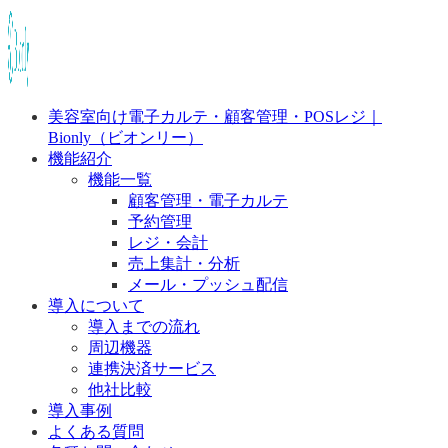
美容室向け電子カルテ・顧客管理・POSレジ｜
Bionly（ビオンリー）
機能紹介
機能一覧
顧客管理・電子カルテ
予約管理
レジ・会計
売上集計・分析
メール・プッシュ配信
導入について
導入までの流れ
周辺機器
連携決済サービス
他社比較
導入事例
よくある質問