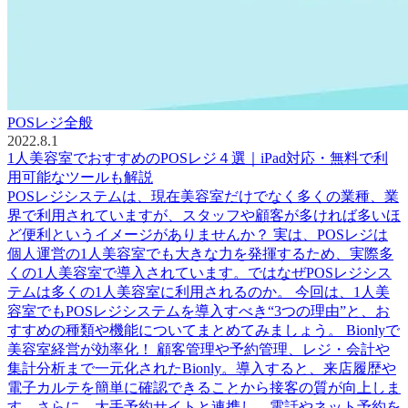
POSレジ全般
2022.8.1
1人美容室でおすすめのPOSレジ４選｜iPad対応・無料で利
用可能なツールも解説
POSレジシステムは、現在美容室だけでなく多くの業種、業
界で利用されていますが、スタッフや顧客が多ければ多いほ
ど便利というイメージがありませんか？ 実は、POSレジは
個人運営の1人美容室でも大きな力を発揮するため、実際多
くの1人美容室で導入されています。ではなぜPOSレジシス
テムは多くの1人美容室に利用されるのか。 今回は、1人美
容室でもPOSレジシステムを導入すべき“3つの理由”と、お
すすめの種類や機能についてまとめてみましょう。 Bionlyで
美容室経営が効率化！ 顧客管理や予約管理、レジ・会計や
集計分析まで一元化されたBionly。導入すると、来店履歴や
電子カルテを簡単に確認できることから接客の質が向上しま
す。さらに、大手予約サイトと連携し、電話やネット予約を