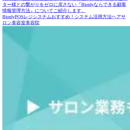
ター様との繋がりをゼロに戻さない『Bionlyならできる顧客
情報管理方法』についてご紹介します。
Bionly
POSレジシステム
おすすめ！
システム活用方法
ヘアサ
ロン
美容室
美容院