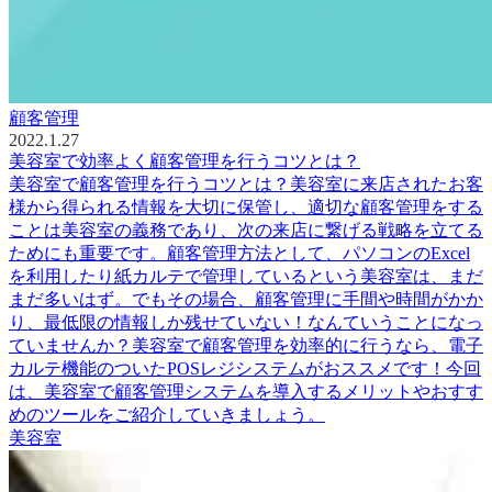
顧客管理
2022.1.27
美容室で効率よく顧客管理を行うコツとは？
美容室で顧客管理を行うコツとは？美容室に来店されたお客
様から得られる情報を大切に保管し、適切な顧客管理をする
ことは美容室の義務であり、次の来店に繋げる戦略を立てる
ためにも重要です。顧客管理方法として、パソコンのExcel
を利用したり紙カルテで管理しているという美容室は、まだ
まだ多いはず。でもその場合、顧客管理に手間や時間がかか
り、最低限の情報しか残せていない！なんていうことになっ
ていませんか？美容室で顧客管理を効率的に行うなら、電子
カルテ機能のついたPOSレジシステムがおススメです！今回
は、美容室で顧客管理システムを導入するメリットやおすす
めのツールをご紹介していきましょう。
美容室