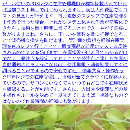
が、お使いのPOSレジに在庫管理機能が標準搭載されていれ
ば追加コスト無しではじめられますし、実は人件費面でもコ
ストの見直しが行えます。毎月複数のスタッフで在庫管理を
手作業で行った場合、それがシステム化され作業が簡略化で
きたら…技術を磨く時間に当てることができ、やがて集客に
繋がりますよね。さらに、正しい在庫数を常に把握できるこ
とで販売機会損失を防げます。 管理面の負担を軽減在庫管
理をPOSレジで行うことで、販売商品が即座にシステム反映
されるのでミスを防げます。在庫状況がひと目でわかるだけ
でなく、発注点を設定しておくことで発注点に達した在庫が
自動通知されるようになれば、使用期限・消費期限もすぐに
調べることができるので安心ですね。 情報共有・操作がラ
クPOSレジでの在庫管理は、情報が全てクラウドに保存され
ているので、サロンにいなくてもいつでもどこでも在庫状況
を確認することが可能です。さらに、入出庫や棚卸などの基
本操作もルールを決めて一度覚えてしまえば、複雑なもので
はないので作業時間の軽減にも繋がります。