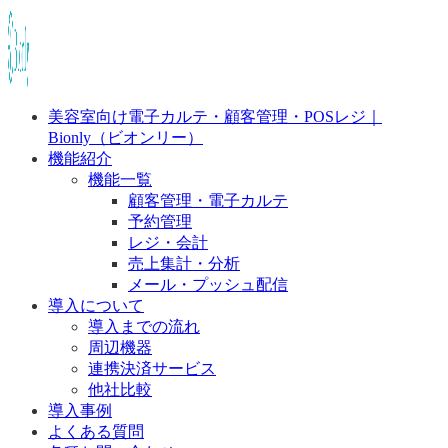
美容室向け電子カルテ・顧客管理・POSレジ｜
Bionly（ビオンリー）
機能紹介
機能一覧
顧客管理・電子カルテ
予約管理
レジ・会計
売上集計・分析
メール・プッシュ配信
導入について
導入までの流れ
周辺機器
連携決済サービス
他社比較
導入事例
よくある質問