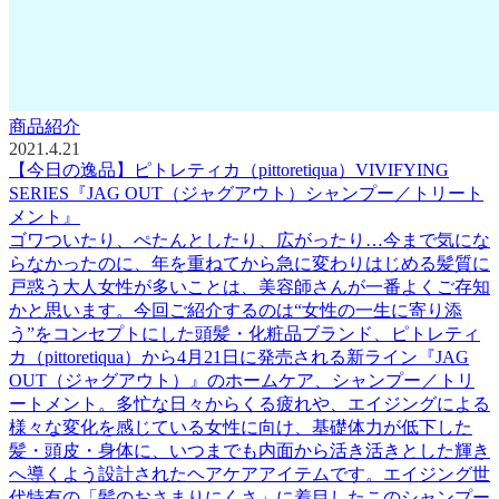
商品紹介
2021.4.21
【今日の逸品】ピトレティカ（pittoretiqua）VIVIFYING
SERIES『JAG OUT（ジャグアウト）シャンプー／トリート
メント』
ゴワついたり、ぺたんとしたり、広がったり…今まで気にな
らなかったのに、年を重ねてから急に変わりはじめる髪質に
戸惑う大人女性が多いことは、美容師さんが一番よくご存知
かと思います。今回ご紹介するのは“女性の一生に寄り添
う”をコンセプトにした頭髪・化粧品ブランド、ピトレティ
カ（pittoretiqua）から4月21日に発売される新ライン『JAG
OUT（ジャグアウト）』のホームケア、シャンプー／トリ
ートメント。多忙な日々からくる疲れや、エイジングによる
様々な変化を感じている女性に向け、基礎体力が低下した
髪・頭皮・身体に、いつまでも内面から活き活きとした輝き
へ導くよう設計されたヘアケアアイテムです。エイジング世
代特有の「髪のおさまりにくさ」に着目したこのシャンプー