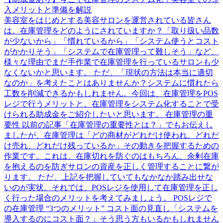
入メリットと準備を解説
美容室をはじめとする美容サロンを運営されている皆さん
は、在庫管理をどのようにされていますか？「取り扱い品数
が少ないから」「慣れているから」「システム使うとコスト
がかかりそう」「システムで在庫管理って難しそう」など、
様々な理由でまだ手作業で在庫管理を行っているサロンも少
なくないかと思います。 ただ、「現状の方法は本当に適切
なのか」を考えたことはありませんか？システムに慣れたら
工数を削減できるかもしれません。今回は、在庫管理をPOS
レジで行うメリットと、在庫管理をシステム化することで受
けられる助成金をご紹介したいと思います。 在庫管理の重
要性 以前の記事「在庫管理の重要性とは？」でもお伝えし
ましたが、在庫管理は「どの商材がどれだけ使われ、どれだ
け売れ、どれだけ残っているか」その動きを把握するための
作業です。これは、在庫切れを防ぐのはもちろん、余剰在庫
を抱えるのを防ぎサロンの資産を正しく管理することに繋が
ります。 ただ、上記を把握していてもなかなか踏み出せな
いのが実状。それでは、POSレジを使用して在庫管理を正し
く行った場合のメリットを考えてみましょう。 POSレジで
の在庫管理 “3つのメリット” コスト面の見直し「システムを
導入するのにコスト面？」そう思う方もいるかもしれません