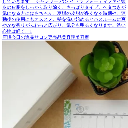
していきます！ シャンプー バン イドラ フォーティファイ頭
皮の皮脂をしっかり取り除く、さっぱりタイプ。ベタつきが
気になる方にはもちろん、夏場の皮脂が多くなる時期や、運
動後の使用にもオススメ。髪を洗い始めるとバスルームに爽
やかな香りがふわっと広がり、気分も明るくなります。洗い
心地は軽く、1
店販
今日の逸品
サロン専売品
美容院
美容室