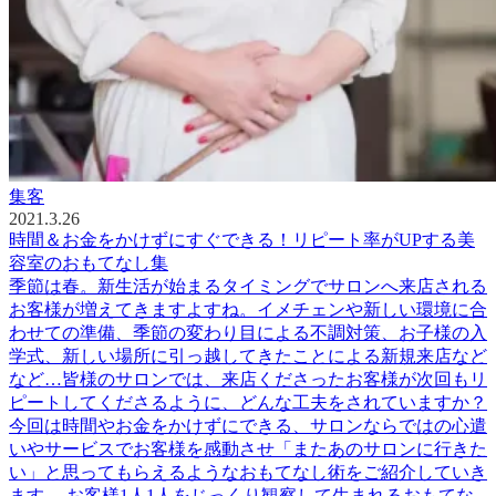
集客
2021.3.26
時間＆お金をかけずにすぐできる！リピート率がUPする美
容室のおもてなし集
季節は春。新生活が始まるタイミングでサロンへ来店される
お客様が増えてきますよすね。イメチェンや新しい環境に合
わせての準備、季節の変わり目による不調対策、お子様の入
学式、新しい場所に引っ越してきたことによる新規来店など
など…皆様のサロンでは、来店くださったお客様が次回もリ
ピートしてくださるように、どんな工夫をされていますか？
今回は時間やお金をかけずにできる、サロンならではの心遣
いやサービスでお客様を感動させ「またあのサロンに行きた
い」と思ってもらえるようなおもてなし術をご紹介していき
ます。 お客様1人1人をじっくり観察して生まれるおもてな