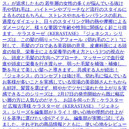
ス』が追求したもの 若年層の女性の多くが悩んでいる抜け
毛や切れ毛は、ハイトーンやブリーチなど流行のスタイルに
よるものはもちろん、ストレスやホルモンバランスの乱れ、
過度なダイエット、日々のスタイリング時の熱や摩擦による
ダメージなど、様々な要因で年齢や性別に関係なく起こり得
ます。 ケラスターゼ（KERASTASE）『ジェネシス』シリ
ーズは、この髪の弱り＝“ヘアフォール（切れ毛のこと）”に
対して、毛髪のプロである美容師の意見、皮膚科医による頭
皮の知見、栄養士による栄養学の考え方という3つの視点か
ら、頭皮と毛髪の2方向へアプローチ。マッサージで血行促
進や頭皮に栄養を行き渡らせ、弱った毛髪を補強・補修し、
艶を与えて美しい髪へと導きます。 共感する人が続出！
『ジェネシス』のコンセプトは抜け毛、切れ毛に悩んでいる
お客様が多いことを実感している現場の美容師さんたちから
も好評。髪質を選ばず、軽やかでツヤに溢れた仕上がりを実
感できるこのシリーズは、2月17日の発売開始から既に幅広
い層の方に人気なのだそう。 お話を伺った方：ケラスター
ゼ 広報古澤様 ケラスターゼ（KERASTASE）『ジェネシ
ス』シリーズを編集部がトライ！ 使い心地や理想の仕上が
りを基準に選びたい全6アイテム、編集部が実際に試してみ
ました。それぞれの商品情報とともに、使い心地をレビュー