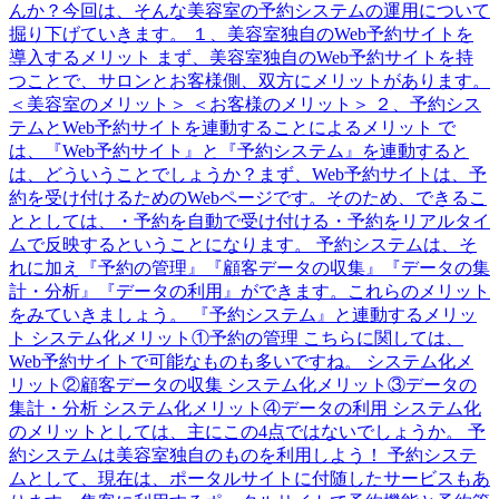
んか？今回は、そんな美容室の予約システムの運用について
掘り下げていきます。 １、美容室独自のWeb予約サイトを
導入するメリット まず、美容室独自のWeb予約サイトを持
つことで、サロンとお客様側、双方にメリットがあります。
＜美容室のメリット＞ ＜お客様のメリット＞ ２、予約シス
テムとWeb予約サイトを連動することによるメリット で
は、『Web予約サイト』と『予約システム』を連動すると
は、どういうことでしょうか？まず、Web予約サイトは、予
約を受け付けるためのWebページです。そのため、できるこ
ととしては、・予約を自動で受け付ける・予約をリアルタイ
ムで反映するということになります。 予約システムは、そ
れに加え『予約の管理』『顧客データの収集』『データの集
計・分析』『データの利用』ができます。これらのメリット
をみていきましょう。 『予約システム』と連動するメリッ
ト システム化メリット①予約の管理 こちらに関しては、
Web予約サイトで可能なものも多いですね。 システム化メ
リット②顧客データの収集 システム化メリット③データの
集計・分析 システム化メリット④データの利用 システム化
のメリットとしては、主にこの4点ではないでしょうか。 予
約システムは美容室独自のものを利用しよう！ 予約システ
ムとして、現在は、ポータルサイトに付随したサービスもあ