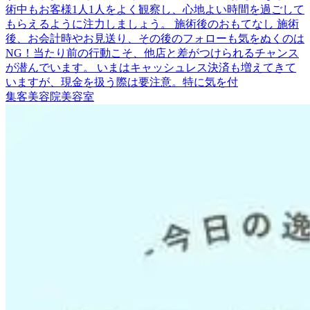
術中もお客様1人1人をよく観察し、心地よい時間を過ごして
もらえるように注力しましょう。 施術後のおもてなし 施術
後、お会計時やお見送り、その後のフォローも気をぬくのは
NG！当たり前の行動こそ、他店と差がつけられるチャンス
が潜んでいます。 いまはキャッシュレス決済も増えてきて
いますが、現金を扱う際は要注意。特に気を付
集客
美容院
美容室