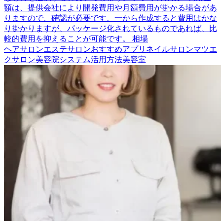
額は、提供会社により開発費用や月額費用が掛かる場合があ
りますので、確認が必要です。一から作成すると費用はかな
り掛かりますが、パッケージ化されているものであれば、比
較的費用を抑えることが可能です。 相場
ヘアサロン
エステサロン
おすすめアプリ
ネイルサロン
マツエ
クサロン
美容院
システム活用方法
美容室