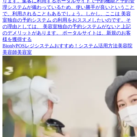
ります。集客に利用するポータルサイトで予約機能と予約管
理システムが備わっているため、使い勝手が良いということ
で、利用されることもあるでしょう。しかし、ここは 美容
室独自の予約システム の利用をおススメしたいのです。そ
の理由としては、 美容室独自の予約システムがないと上記
のデメリットがあります。 ポータルサイトは、新規のお客
様を獲得する
Bionly
POSレジシステム
おすすめ！
システム活用方法
美容院
美容師
美容室