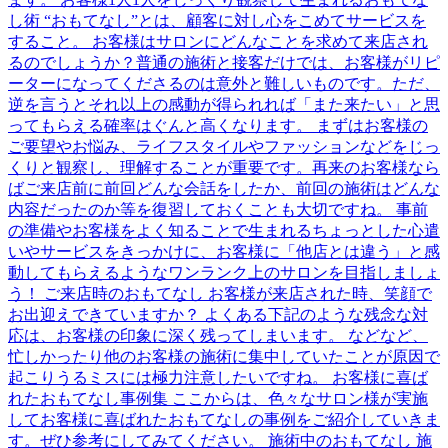
し術 “おもてなし”とは、顧客に対し心をこめてサービスを
すること。 お客様はサロンにどんなことを求めて来店され
るのでしょうか？普通の施術と接客だけでは、お客様がリピ
ーターになってくださるのは意外と難しいものです。ただ、
逆を言うとそれ以上の感動が得られれば「また来たい」と思
ってもらえる確率はぐんと高くなります。 まずはお客様の
ご要望やお悩み、ライフスタイルやファッションなどをじっ
くりと観察し、理解することが重要です。再来のお客様なら
ばご来店前に前回どんな会話をしたか、前回の施術はどんな
内容だったのか等を復習しておくことも大切ですね。 事前
の準備やお客様をよく知ることで生まれるちょっとした心遣
いやサービスをきっかけに、お客様に「他店とは違う」と感
動してもらえるようなワンランク上のサロンを目指しましょ
う！ ご来店時のおもてなし お客様が来店された時、笑顔で
お出迎えできていますか？ よくある下記のような残念な対
応は、お客様の印象に深く残ってしまいます。 などなど、
忙しかったり他のお客様の施術に集中していたことが原因で
起こりうるミスには極力注意したいですね。 お客様に喜ば
れたおもてなし事例集 ここからは、色々なサロン様が実施
してお客様に喜ばれたおもてなしの事例をご紹介していきま
す。ぜひ参考にしてみてください。 施術中のおもてなし 施