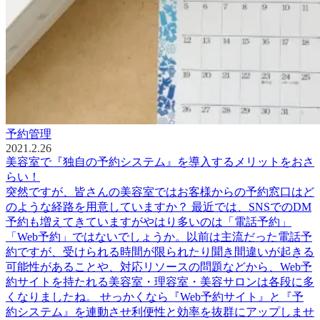
予約管理
2021.2.26
美容室で『独自の予約システム』を導入するメリットをおさ
らい！
突然ですが、皆さんの美容室ではお客様からの予約窓口はど
のような経路を用意していますか？ 最近では、SNSでのDM
予約も増えてきていますがやはり多いのは「電話予約」
「Web予約」ではないでしょうか。以前は主流だった電話予
約ですが、受けられる時間が限られたり聞き間違いが起きる
可能性があることや、対応リソースの問題などから、Web予
約サイトを持たれる美容室・理容室・美容サロンは各段に多
くなりましたね。 せっかくなら『Web予約サイト』と『予
約システム』を連動させ利便性と効率を抜群にアップしませ