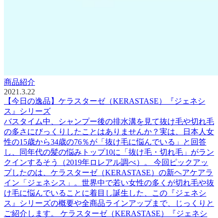
商品紹介
2021.3.22
【今日の逸品】ケラスターゼ（KERASTASE）『ジェネシ
ス』シリーズ
バスタイム中、シャンプー後の排水溝を見て抜け毛や切れ毛
の多さにびっくりしたことはありませんか？実は、日本人女
性の15歳から34歳の76％が「抜け毛に悩んでいる」と回答
し、同年代の髪の悩みトップ10に「抜け毛・切れ毛」がラン
クインするそう（2019年ロレアル調べ）。 今回ピックアッ
プしたのは、ケラスターゼ（KERASTASE）の新ヘアケアラ
イン「ジェネシス」。世界中で若い女性の多くが切れ毛や抜
け毛に悩んでいることに着目し誕生した、この『ジェネシ
ス』シリーズの概要や全商品ラインアップまで、じっくりと
ご紹介します。 ケラスターゼ（KERASTASE）『ジェネシ