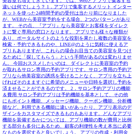
美容室も増えてきています。では、Webとアプリで集客する
違いは何でしょう？ 1．アプリで集客するメリット インター
ネットを使った24時間予約の受付は当たり前になりました
が、WEBから美容室予約をする場合、2つのパターンがあり
ます。 その点、『アプリ』なら美容室とお客様をダイレク
トに繋ぐ専用の窓口となります。 アプリでも様々な種類が
あり、ポータルサイトのような役割を果たし複数の美容室を
検索・予約できるものや、LINE@のように気軽に使えるア
プリもありますが、これらの場合お目当ての美容室を見つけ
るために「探してもらう」という手間があるのは変わりませ
ん。 今回おススメしたいのは、ダイレクトに美容室の予約
が取れるサロン専用の予約アプリです。サロン専用の予約ア
プリなら他美容室の誘惑を受けることなく、アプリを立ち上
げればそのまますぐに希望のメニューや日時を選択し予約を
済ませることができるのです。 2．サロン予約アプリの機能
＆費用 サロン予約アプリは予約機能を基本として、その他
にもポイント機能、メッセージ機能、クーポン機能、分析機
能など、利用できる機能に違いがあったり、アプリ表示のデ
ザインをカスタマイズできるものもあります。どんなアプリ
機能を装備するかについては、アプリ機能の数が費用と比例
する部分も多分にあるため、顧客の利便性を考え本当に必要
なものを選択すると良いでしょう。 アプリの作成・利用金