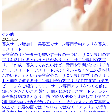
その他
2021.4.15
導入サロン増加中！美容室でサロン専用予約アプリを導入す
るメリット
美容室のリピーターを増やす手段の一つに、サロン専用のア
プリを活用するという方法があります。サロン専用のアプ
リ。「作成・導入してみたいけど、費用や手間がかかりそう
だし、メリット・デメリットがよく分からなくて二の足を踏
んでいる。」という美容室必見！サロン専用アプリのメリッ
トと無料で使えるサロン専用予約アプリ『CHEERBE（チア
ビー）』をご紹介します。 サロン専用アプリをつくる前に
知っておきたいこと 近年、個人におけるスマートフォンの
保有率は約70％となり、携帯電話やPHSと比較して圧倒的に
利用率が高い状況が続いています。そんなスマホ保有率拡大
の上で、集客の面では「WEB」ではなく「アプリ」で行う