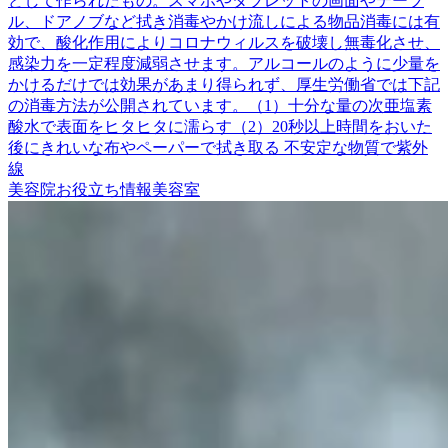
どして作られたもの。スマホやタブレットの画面やテーブ
ル、ドアノブなど拭き消毒やかけ流しによる物品消毒には有
効で、酸化作用によりコロナウィルスを破壊し無毒化させ、
感染力を一定程度減弱させます。アルコールのように少量を
かけるだけでは効果があまり得られず、厚生労働省では下記
の消毒方法が公開されています。（1）十分な量の次亜塩素
酸水で表面をヒタヒタに濡らす（2）20秒以上時間をおいた
後にきれいな布やペーパーで拭き取る 不安定な物質で紫外
線
美容院
お役立ち情報
美容室