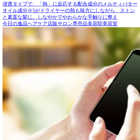
浸透タイプで、「熱」に反応する配合成分のメルティバター
オイル成分※5がドライヤーの熱も味方にしながら、ストン
と素直な髪に。しなやかでやわらかな手触りに整え
今日の逸品
ヘアケア
店販
サロン専売品
美容院
美容室