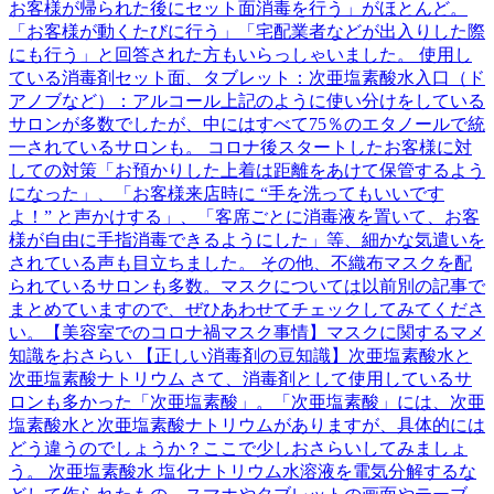
お客様が帰られた後にセット面消毒を行う」がほとんど。
「お客様が動くたびに行う」「宅配業者などが出入りした際
にも行う」と回答された方もいらっしゃいました。 使用し
ている消毒剤セット面、タブレット：次亜塩素酸水入口（ド
アノブなど）：アルコール上記のように使い分けをしている
サロンが多数でしたが、中にはすべて75％のエタノールで統
一されているサロンも。 コロナ後スタートしたお客様に対
しての対策「お預かりした上着は距離をあけて保管するよう
になった」、「お客様来店時に “手を洗ってもいいです
よ！” と声かけする」、「客席ごとに消毒液を置いて、お客
様が自由に手指消毒できるようにした」等、細かな気遣いを
されている声も目立ちました。 その他、不織布マスクを配
られているサロンも多数。マスクについては以前別の記事で
まとめていますので、ぜひあわせてチェックしてみてくださ
い。【美容室でのコロナ禍マスク事情】マスクに関するマメ
知識をおさらい 【正しい消毒剤の豆知識】次亜塩素酸水と
次亜塩素酸ナトリウム さて、消毒剤として使用しているサ
ロンも多かった「次亜塩素酸」。「次亜塩素酸」には、次亜
塩素酸水と次亜塩素酸ナトリウムがありますが、具体的には
どう違うのでしょうか？ここで少しおさらいしてみましょ
う。 次亜塩素酸水 塩化ナトリウム水溶液を電気分解するな