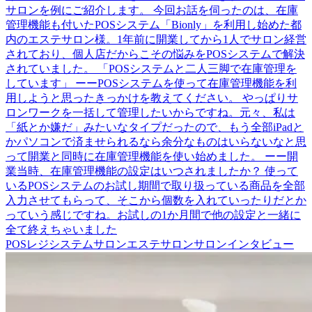
サロンを例にご紹介します。 今回お話を伺ったのは、在庫
管理機能も付いたPOSシステム「Bionly」を利用し始めた都
内のエステサロン様。1年前に開業してから1人でサロン経営
されており、個人店だからこその悩みをPOSシステムで解決
されていました。 「POSシステムと二人三脚で在庫管理を
しています」 ーーPOSシステムを使って在庫管理機能を利
用しようと思ったきっかけを教えてください。 やっぱりサ
ロンワークを一括して管理したいからですね。元々、私は
「紙とか嫌だ」みたいなタイプだったので、もう全部iPadと
かパソコンで済ませられるなら余分なものはいらないなと思
って開業と同時に在庫管理機能を使い始めました。 ーー開
業当時、在庫管理機能の設定はいつされましたか？ 使って
いるPOSシステムのお試し期間で取り扱っている商品を全部
入力させてもらって、そこから個数を入れていったりだとか
っていう感じですね。お試しの1か月間で他の設定と一緒に
全て終えちゃいました
POSレジシステム
サロン
エステサロン
サロンインタビュー