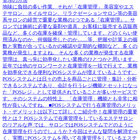
管理の方法
地味に負担の多い作業、それが「在庫管理」 美容室やエス
テサロン、ネイルサロン、リラクゼーションサロン等の美容
系サロンの経営で重要な業務の1つである『在庫管理』。サ
ロンでは施術に必要な薬剤や道具、お客様に販売する店販商
品など、多くの在庫を確保・管理しています。どのくらい使
用済みなのか、何個販売したのか……等、把握や計算上の個
数と実数が合っているかの確認や定期的な棚卸など、多くの
業務が発生しますよね。 そんな多くの業務が発生する在庫
管理は、真っ先に効率化したい業務のひとつかと思います。
近年では他のサロンワークと在庫管理を一括で行えて、業務
を効率化できる便利なPOSシステムが増えているようです。
POSシステムとは日々の売上を商品ごとに管理・集計・分析
できるシステムであり、会計を行うレジ機能とセットになっ
た「POSレジ」として提供されていることが多いサービスで
す。そのシステムの特性上、「在庫管理」機能とも非常に相
性が良いんですね。 ■POSシステムで行う在庫管理のメリッ
ト・デメリットは以下にて詳しくご紹介中！在庫管理の重要
性とは？ POSシステムで在庫管理をしているエステサロン
のリアルな声 では、サロンではPOSシステムでどのように
在庫管理を行うのでしょうか？今回はそんな疑問を解消すべ
く、実際にPOSシステムを用いて在庫管理をしているエステ