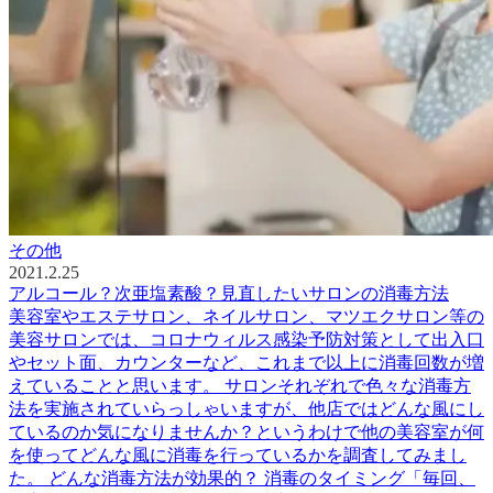
その他
2021.2.25
アルコール？次亜塩素酸？見直したいサロンの消毒方法
美容室やエステサロン、ネイルサロン、マツエクサロン等の
美容サロンでは、コロナウィルス感染予防対策として出入口
やセット面、カウンターなど、これまで以上に消毒回数が増
えていることと思います。 サロンそれぞれで色々な消毒方
法を実施されていらっしゃいますが、他店ではどんな風にし
ているのか気になりませんか？というわけで他の美容室が何
を使ってどんな風に消毒を行っているかを調査してみまし
た。 どんな消毒方法が効果的？ 消毒のタイミング「毎回、