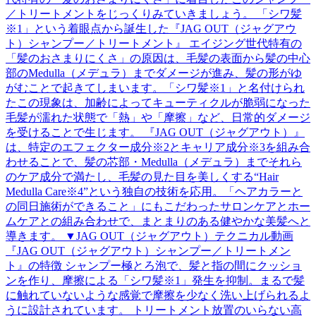
／トリートメントをじっくりみていきましょう。 「シワ髪
※1」という着眼点から誕生した『JAG OUT（ジャグアウ
ト）シャンプー／トリートメント』 エイジング世代特有の
「髪のおさまりにくさ」の原因は、毛髪の表面から髪の中心
部のMedulla（メデュラ）までダメージが進み、髪の形がゆ
がむことで起きてしまいます。「シワ髪※1」と名付けられ
たこの現象は、加齢によってキューティクルが脆弱になった
毛髪が濡れた状態で「熱」や「摩擦」など、日常的ダメージ
を受けることで生じます。 『JAG OUT（ジャグアウト）』
は、特定のエフェクター成分※2とキャリア成分※3を組み合
わせることで、髪の芯部・Medulla（メデュラ）までそれら
のケア成分で満たし、毛髪の見た目を美しくする“Hair
Medulla Care※4”という独自の技術を応用。「ヘアカラーと
の同日施術ができること」にもこだわったサロンケアとホー
ムケアとの組み合わせで、まとまりのある健やかな美髪へと
導きます。 ▼JAG OUT（ジャグアウト）テクニカル動画
『JAG OUT（ジャグアウト）シャンプー／トリートメン
ト』の特徴 シャンプー極とろ泡で、髪と指の間にクッショ
ンを作り、摩擦による「シワ髪※1」発生を抑制。まるで髪
に触れていないような感覚で摩擦を少なく洗い上げられるよ
うに設計されています。 トリートメント放置のいらない高