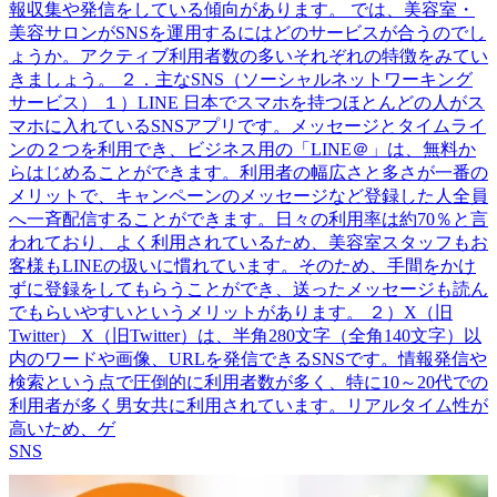
報収集や発信をしている傾向があります。 では、美容室・
美容サロンがSNSを運用するにはどのサービスが合うのでし
ょうか。アクティブ利用者数の多いそれぞれの特徴をみてい
きましょう。 ２．主なSNS（ソーシャルネットワーキング
サービス） １）LINE 日本でスマホを持つほとんどの人がス
マホに入れているSNSアプリです。メッセージとタイムライ
ンの２つを利用でき、ビジネス用の「LINE＠」は、無料か
らはじめることができます。利用者の幅広さと多さが一番の
メリットで、キャンペーンのメッセージなど登録した人全員
へ一斉配信することができます。日々の利用率は約70％と言
われており、よく利用されているため、美容室スタッフもお
客様もLINEの扱いに慣れています。そのため、手間をかけ
ずに登録をしてもらうことができ、送ったメッセージも読ん
でもらいやすいというメリットがあります。 ２）X（旧
Twitter） X（旧Twitter）は、半角280文字（全角140文字）以
内のワードや画像、URLを発信できるSNSです。情報発信や
検索という点で圧倒的に利用者数が多く、特に10～20代での
利用者が多く男女共に利用されています。リアルタイム性が
高いため、ゲ
SNS