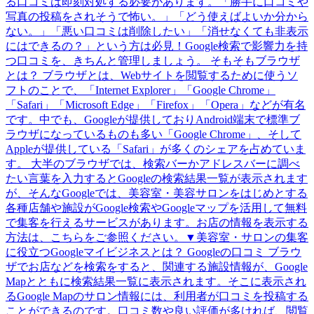
る口コミは即刻対処する必要があります。「勝手に口コミや
写真の投稿をされそうで怖い。」「どう使えばよいか分から
ない。」「悪い口コミは削除したい」「消せなくても非表示
にはできるの？」という方は必見！Google検索で影響力を持
つ口コミを、きちんと管理しましょう。 そもそもブラウザ
とは？ ブラウザとは、Webサイトを閲覧するために使うソ
フトのことで、「Internet Explorer」「Google Chrome」
「Safari」「Microsoft Edge」「Firefox」「Opera」などが有名
です。中でも、Googleが提供しておりAndroid端末で標準ブ
ラウザになっているものも多い「Google Chrome」、そして
Appleが提供している「Safari」が多くのシェアを占めていま
す。 大半のブラウザでは、検索バーかアドレスバーに調べ
たい言葉を入力するとGoogleの検索結果一覧が表示されます
が、そんなGoogleでは、美容室・美容サロンをはじめとする
各種店舗や施設がGoogle検索やGoogleマップを活用して無料
で集客を行えるサービスがあります。お店の情報を表示する
方法は、こちらをご参照ください。▼美容室・サロンの集客
に役立つGoogleマイビジネスとは？ Googleの口コミ ブラウ
ザでお店などを検索をすると、関連する施設情報が、Google
Mapとともに検索結果一覧に表示されます。そこに表示され
るGoogle Mapのサロン情報には、利用者が口コミを投稿する
ことができるのです。口コミ数や良い評価が多ければ、閲覧