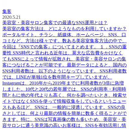
集客
2020.5.21
美容室・美容サロン集客での最適なSNS運用とは？
美容室の集客方法は、どにようなものを利用していますか？
ポータルサイト、チラシ、紙媒体、ホームページ、SNS、口
コミなど、方法は様々です。数ある美容室集客方法の中で、
今回は『SNSでの集客』についてまとめます。 １．SNSの重
要性 SNS時代と言われる近年は、莫大な広告費をかけなく
てもSNSによって情報が拡散され、美容室・美容サロンの集
客につなげることが可能です。最新データによると、国内の
SNS利用者数は、以下のようになっています。 SNS利用者数
では、LINEが単独1位を数年間キープしていますが、
Instagramは、2016年から2019年までに利用者数が3倍に急増
しました。10代と20代の若年層では、SNSの利用率・利用時
間ともに他の年代よりも高く、何かを調べたいとき、検索サ
イトではなくSNSを使って情報収集をしているというニュー
スもあるほど、SNSは、一般的に浸透しています。SNSの良
さとしては、何より最新の情報を簡単に数多く得ることがで
きます。特に、SNSは写真画像の数も多いため、美容室・美
容サロンに通う美意識の高いお客様は、SNSを有効活用し情