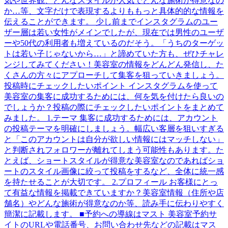
気や世界観、どんなスタイルが人気でどんな施術が得意なの
か…等、文字だけで表現するよりももっと具体的的な情報を
伝えることができます。 少し前までインスタグラムのユー
ザー層は若い女性がメインでしたが、現在では男性のユーザ
ーや50代の利用者も増えているのだそう。「うちのターゲッ
トは若い子じゃないから…」と諦めていた方も、ぜひチャレ
ンジしてみてください！美容室の情報をどんどん発信し、た
くさんの方々にアプローチして集客を狙っていきましょう。
投稿時にチェックしたいポイント インスタグラムを使って
美容室の集客に成功するためには、何を気を付けたら良いの
でしょうか？投稿の際にチェックしたいポイントをまとめて
みました。 1.テーマ 集客に成功するためには、アカウント
の投稿テーマを明確にしましょう。幅広い客層を狙いすぎる
と「このアカウントは自分が欲しい情報にはマッチしない」
と判断されフォロワーが離れてしまう可能性もあります。た
とえば、ショートスタイルが得意な美容室なのであればショ
ートのスタイル画像に絞って投稿をするなど、全体に統一感
を持たせることが大切です。 2.プロフィール お客様にとっ
て有益な情報を掲載できていますか？美容室情報（住所や店
舗名）やどんな施術が得意なのか等、読み手に伝わりやすく
簡潔に記載します。 ■予約への導線はマスト 美容室予約サ
イトのURLや電話番号、お問い合わせ先などの記載はマス