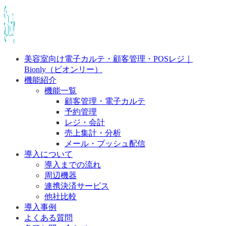
美容室向け電子カルテ・顧客管理・POSレジ｜
Bionly（ビオンリー）
機能紹介
機能一覧
顧客管理・電子カルテ
予約管理
レジ・会計
売上集計・分析
メール・プッシュ配信
導入について
導入までの流れ
周辺機器
連携決済サービス
他社比較
導入事例
よくある質問