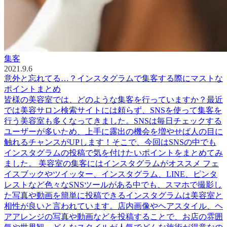
集客
2021.9.6
意外と忘れてる…？インスタグラムで集客する際にマストな
ポイントまとめ
皆様の美容室では、どのような集客を行っていますか？最近
では美容サロン検索サイトには頼らず、SNSを使って集客を
行う美容室も多くなってきました。SNSは毎日チェックする
ユーザーが多いため、上手に露出の機会を増やせば人の目に
触れるチャンスがUPします！そこで、今回はSNSの中でも
インスタグラムの投稿で気を付けたいポイントをまとめてみ
ました。 美容室の集客にはインスタグラムがオススメ フェ
イスブックやツイッター、インスタグラム、LINE、ピンタ
レストなど色々なSNSツールがある中でも、スマホで撮影し
た写真や動画を簡単に投稿できるインスタグラムは美容室と
相性が良いと言われています。店内画像やヘアスタイル、ヘ
アアレンジの写真や動画などを投稿することで、お店の雰囲