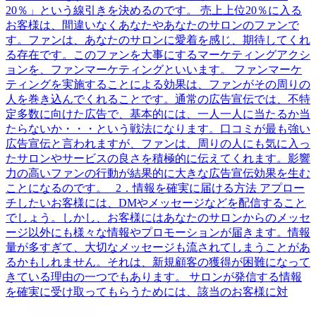
20％」という線引きを決めるのです。 売上上位20％に入る
お客様は、間違いなくあなたやあなたのサロンのファンで
す。ファンは、あなたのサロンに愛着を感じ、期待してくれ
る存在です。このファンを大事にするマーケティングアクシ
ョンを、ファンマーケティングといいます。 ファンマーケ
ティングを実施することによる効果は、ファンがその周りの
人を巻き込んでくれることです。通常の広告宣伝では、不特
定多数に向けた広告で、基本的には、一人一人に当たるか当
たらないか・・・という戦法になります。口コミが最も強い
広告宣伝と言われますが、ファンは、周りの人にも気に入っ
たサロンやサービスの良さを積極的に伝えてくれます。影響
力の高いファンの行動が結果的に大きな広告宣伝効果を生む
ことになるのです。 2．情報を確実に届ける方法 アプロー
チしたいお客様には、DMやメッセージなどを配信すること
でしょう。しかし、お客様にはあなたのサロンからのメッセ
ージ以外にも様々な情報やプロモーションが届きます。情報
量が多すぎて、大切なメッセージも流されてしまうことがあ
るかもしれません。それは、新規顧客の獲得が困難になって
きている理由の一つでもあります。 サロンが発信する情報
を確実に受け取ってもらうためには、該当のお客様に対