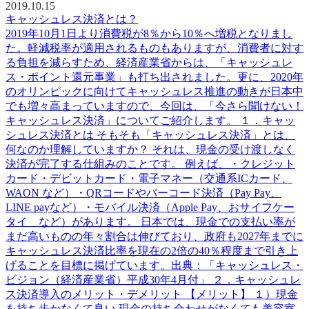
2019.10.15
キャッシュレス決済とは？
2019年10月1日より消費税が8％から10％へ増税となりまし
た。軽減税率が適用されるものもありますが、消費者に対す
る負担を減らすため、経済産業省からは、「キャッシュレ
ス・ポイント還元事業」も打ち出されました。更に、2020年
のオリンピックに向けてキャッシュレス推進の動きが日本中
でも増々高まっていますので、今回は、「今さら聞けない！
キャッシュレス決済」についてご紹介します。 １．キャッ
シュレス決済とは そもそも「キャッシュレス決済」とは、
何なのか理解していますか？ それは、現金の受け渡しなく
決済が完了する仕組みのことです。 例えば、・クレジット
カード・デビットカード・電子マネー（交通系ICカード、
WAON など）・QRコードやバーコード決済（Pay Pay、
LINE payなど）・モバイル決済（Apple Pay、おサイフケー
タイ など）があります。 日本では、現金での支払い率が
まだ高いものの年々割合は伸びており、政府も2027年までに
キャッシュレス決済比率を現在の2倍の40％程度まで引き上
げることを目標に掲げています。出典：「キャッシュレス・
ビジョン（経済産業省）平成30年4月付」 ２．キャッシュレ
ス決済導入のメリット・デメリット 【メリット】 １）現金
を持ち歩かなくて良い 現金の持ち合わせがなくても美容室