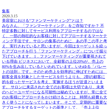
集客
2020.3.15
美容室における“ファンマーケティング”とは？
みなさん、「ファンマーケティング」をご存知ですか？ 不
特定多数に対してサービス利用をアプローチするのではな
く、一部の熱狂的なお客様に対してアプローチするマーケテ
ィング手法です。サロンの集客のために、あの手この手と考
え、実行されていると思いますが、今回はターゲットを絞っ
たアプローチを行う「ファンマーケティング」について掘り
下げていきます。 1．ファンマーケティングが重要視されて
いる理由 ビジネスにおいて、全顧客の上位20%が、売上の
80%を生み出しているといわれています。いわゆる「パレー
トの法則」です。そのため売上を効率的に伸ばすためには、
顧客全員を対象としたサービスを行うよりも、2割の顧客に
的を絞ったサービスを考え、実施するほうが近道といえま
す。 サロンに来店された全てのお客様は大切であり、未来
のヘビーユーザーになる可能性は秘めていますが、常に全て
のお客様にアプローチをかけ続けることは、時間も経費も大
きく使うことになってしまいます。そこで、定期的に重要な
アプローチをするターゲットの基準として、「売上上位