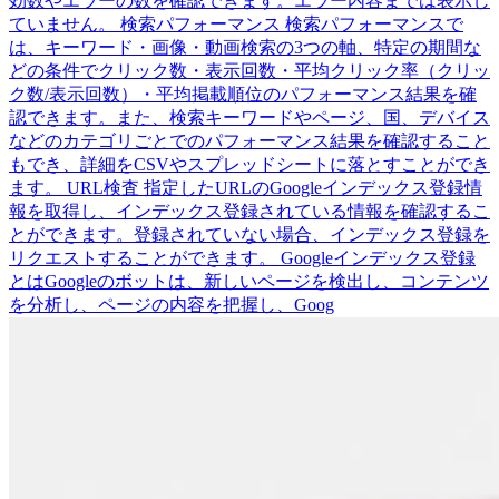
効数やエラーの数を確認できます。エラー内容までは表示し
ていません。 検索パフォーマンス 検索パフォーマンスで
は、キーワード・画像・動画検索の3つの軸、特定の期間な
どの条件でクリック数・表示回数・平均クリック率（クリッ
ク数/表示回数）・平均掲載順位のパフォーマンス結果を確
認できます。また、検索キーワードやページ、国、デバイス
などのカテゴリごとでのパフォーマンス結果を確認すること
もでき、詳細をCSVやスプレッドシートに落とすことができ
ます。 URL検査 指定したURLのGoogleインデックス登録情
報を取得し、インデックス登録されている情報を確認するこ
とができます。登録されていない場合、インデックス登録を
リクエストすることができます。 Googleインデックス登録
とはGoogleのボットは、新しいページを検出し、コンテンツ
を分析し、ページの内容を把握し、Goog