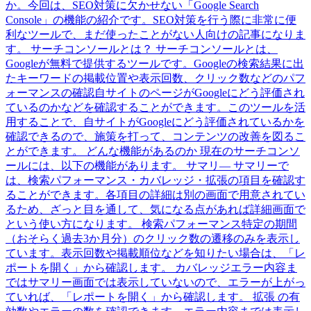
か。今回は、SEO対策に欠かせない「Google Search
Console」の機能の紹介です。SEO対策を行う際に非常に便
利なツールで、まだ使ったことがない人向けの記事になりま
す。 サーチコンソールとは？ サーチコンソールとは、
Googleが無料で提供するツールです。Googleの検索結果に出
たキーワードの掲載位置や表示回数、クリック数などのパフ
ォーマンスの確認自サイトのページがGoogleにどう評価され
ているのかなどを確認することができます。このツールを活
用することで、自サイトがGoogleにどう評価されているかを
確認できるので、施策を打って、コンテンツの改善を図るこ
とができます。 どんな機能があるのか 現在のサーチコンソ
ールには、以下の機能があります。 サマリ― サマリーで
は、検索パフォーマンス・カバレッジ・拡張の項目を確認す
ることができます。各項目の詳細は別の画面で用意されてい
るため、ざっと目を通して、気になる点があれば詳細画面で
という使い方になります。 検索パフォーマンス特定の期間
（おそらく過去3か月分）のクリック数の遷移のみを表示し
ています。表示回数や掲載順位などを知りたい場合は、「レ
ポートを開く」から確認します。 カバレッジエラー内容ま
ではサマリー画面では表示していないので、エラーが上がっ
ていれば、「レポートを開く」から確認します。 拡張 の有