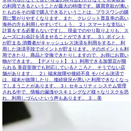
の利用できるということが最大の特徴です。購買意欲が沸い
たものをその場で購入できるということは、プラスワンの購
買に繋がりやすくなります。また、クレジット普及率の高い
海外の方も利用しやすいでしょう。 ２）スマートな支払い
計算をする必要もないですし、現金でのやり取りよりも、ス
ムーズにお会計を済ませることができます。 ３）ポイント
が貯まる 消費者がキャッシュレス決済を利用をすると、利
用した決済手段でポイントが貯まります。そのポイントも利
用できたり、商品と交換できたりしますので、お得にお買い
物ができます。 【デメリット】 １）利用できる加盟店が限
られる 美容室側でも対応しているところと、そうでない店
舗があります。 ２）端末故障や接続不良 モバイル決済で
は、端末が故障したり、接続状況が悪いと利用できなくなっ
てしまうことがあります。 ３）セキュリティ システム管理
される中で、情報の漏洩やスキミングなど様々なリスクを恐
れ、利用しづらいという声もあります。 ３．美