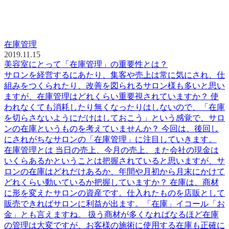
在庫管理
2019.11.15
美容室にとって「在庫管理」の重要性とは？
サロンを経営するにあたり、集客や売上は常に気にされ、仕
組みをつくられたり、改善を図られるサロン様も多いと思い
ますが、在庫管理はどれくらい重要視されていますか？ 使
われなくても消耗したり無くなったりはしないので、「在庫
を切らさないようにだけはしておこう」という感覚で、サロ
ンの在庫というものを考えていませんか？ 今回は、後回し
にされがちなサロンの「在庫管理」に注目していきます。
在庫管理とは 当日の売上、今月の売上、また会社の現金は
いくらあるかということは把握されていると思いますが、サ
ロンの在庫はどれだけあるか、年間や月初から月末にかけて
どれくらい動いているか把握していますか？ 在庫は、商材
に形を変えたサロンの資産です。仕入れたものを店販として
販売できればサロンに利益が出ます。「在庫」イコール「お
金」とも言えますね。 扱う商材が多くなればなるほど在庫
の管理は大変ですが、お客様の施術に使用する在庫も正確に