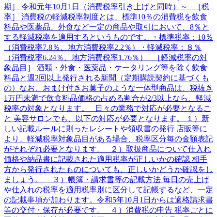
期］ 令和元年10月1日（消費税率引き上げと同時）～ ［税
率］ 消費税の軽減税率制度とは、標準10％の消費税を飲食
料品や医薬品、外食など一定の商品や取引において、8％と
する軽減税率を適用するというものです。・標準税率：10％
（消費税率7.8％、地方消費税率2.2％）・軽減税率：８％
（消費税率6.24％、地方消費税率1.76％） ［軽減税率の対
象品目］ 酒類・外食・医薬品・ケータリング等を除く飲食
料品と週2回以上発行される新聞（定期購読契約に基づくも
の）なお、おまけ付きお菓子のような一体型商品は、税抜き
1万円未満で飲食料品価格の占める割合が2/3以上なら、軽減
税率の対象となります。 日々の業務で対応が必要となるこ
と 美容サロンでも、以下の対応が必要となります。 １）新
しい記載ルールに則ったレシートや領収書の発行 店販等に
より、軽減税率対象品目がある場合、税率区分毎の金額表記
がそれぞれ必要となります。 ２）取扱商品について仕入れ
価格や納品書に記載された適用税率が正しいかの確認 相手
方から発行されたものについても、正しいかどうか確認をし
ましょう。 ３）帳簿・請求書等の記載方法 毎日の売上げ
や仕入れの税率を適用税率別に区分して記帳するなど、一定
の記載事項が加わります。令和5年10月1日からは適格請求書
等の交付・保存が必要です。 ４）消費税の申告 税率ごとに