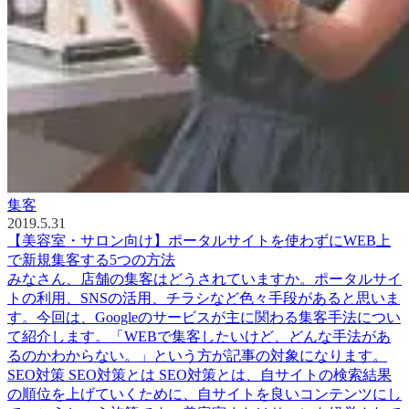
集客
2019.5.31
【美容室・サロン向け】ポータルサイトを使わずにWEB上
で新規集客する5つの方法
みなさん、店舗の集客はどうされていますか。ポータルサイ
トの利用、SNSの活用、チラシなど色々手段があると思いま
す。今回は、Googleのサービスが主に関わる集客手法につい
て紹介します。「WEBで集客したいけど、どんな手法があ
るのかわからない。」という方が記事の対象になります。
SEO対策 SEO対策とは SEO対策とは、自サイトの検索結果
の順位を上げていくために、自サイトを良いコンテンツにし