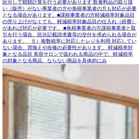
区分して税額計算を行う必要があります 飲食料品の取り扱
い（販売）がない事業者の方や免税事業者の方も対応が必要
となる場合があります。■課税事業者の方軽減税率対象品目
の売り上げがなくても、軽減税率対象品目の仕入れ（経費）
があれば対応が必要です。 ■免税事業者の方課税事業者と取
引を行う場合、区分記載請求書等の交付を求められる場合が
あります。 ５）複数税率に対応したレジを利用 対応してい
ない場合、買換えや改修の必要性があります。 軽減税率対
象となる品目 美容サロンで扱われる商品の中で、軽減税率
の対象となる商品、ならない商品を具体的にみ