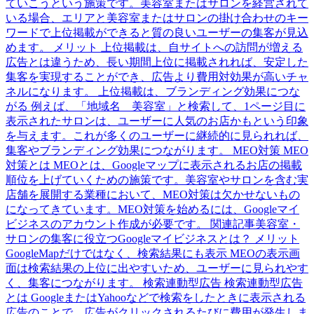
ていこうという施策です。美容室またはサロンを経営されて
いる場合、エリアと美容室またはサロンの掛け合わせのキー
ワードで上位掲載ができると質の良いユーザーの集客が見込
めます。 メリット 上位掲載は、自サイトへの訪問が増える
広告とは違うため、長い期間上位に掲載されれば、安定した
集客を実現することができ、広告より費用対効果が高いチャ
ネルになります。 上位掲載は、ブランディング効果につな
がる 例えば、「地域名 美容室」と検索して、1ページ目に
表示されたサロンは、ユーザーに人気のお店かもという印象
を与えます。これが多くのユーザーに継続的に見られれば、
集客やブランディング効果につながります。 MEO対策 MEO
対策とは MEOとは、Googleマップに表示されるお店の掲載
順位を上げていくための施策です。美容室やサロンを含む実
店舗を展開する業種において、MEO対策は欠かせないもの
になってきています。MEO対策を始めるには、Googleマイ
ビジネスのアカウント作成が必要です。 関連記事美容室・
サロンの集客に役立つGoogleマイビジネスとは？ メリット
GoogleMapだけではなく、検索結果にも表示 MEOの表示画
面は検索結果の上位に出やすいため、ユーザーに見られやす
く、集客につながります。 検索連動型広告 検索連動型広告
とは GoogleまたはYahooなどで検索をしたときに表示される
広告のことで、広告がクリックされるたびに費用が発生しま