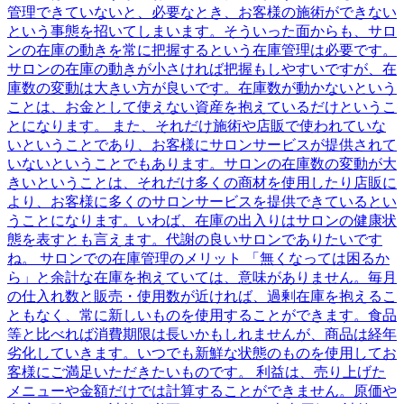
管理できていないと、必要なとき、お客様の施術ができない
という事態を招いてしまいます。そういった面からも、サロ
ンの在庫の動きを常に把握するという在庫管理は必要です。
サロンの在庫の動きが小さければ把握もしやすいですが、在
庫数の変動は大きい方が良いです。在庫数が動かないという
ことは、お金として使えない資産を抱えているだけというこ
とになります。 また、それだけ施術や店販で使われていな
いということであり、お客様にサロンサービスが提供されて
いないということでもあります。サロンの在庫数の変動が大
きいということは、それだけ多くの商材を使用したり店販に
より、お客様に多くのサロンサービスを提供できているとい
うことになります。いわば、在庫の出入りはサロンの健康状
態を表すとも言えます。代謝の良いサロンでありたいです
ね。 サロンでの在庫管理のメリット 「無くなっては困るか
ら」と余計な在庫を抱えていては、意味がありません。毎月
の仕入れ数と販売・使用数が近ければ、過剰在庫を抱えるこ
ともなく、常に新しいものを使用することができます。食品
等と比べれば消費期限は長いかもしれませんが、商品は経年
劣化していきます。いつでも新鮮な状態のものを使用してお
客様にご満足いただきたいものです。 利益は、売り上げた
メニューや金額だけでは計算することができません。原価や