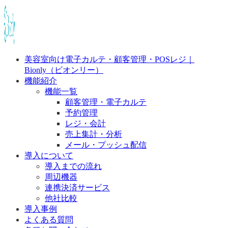
美容室向け電子カルテ・顧客管理・POSレジ｜
Bionly（ビオンリー）
機能紹介
機能一覧
顧客管理・電子カルテ
予約管理
レジ・会計
売上集計・分析
メール・プッシュ配信
導入について
導入までの流れ
周辺機器
連携決済サービス
他社比較
導入事例
よくある質問