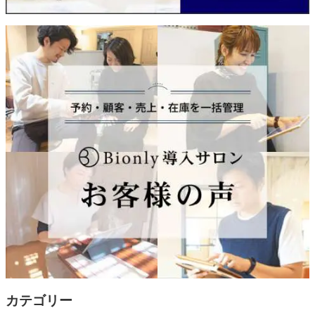
カテゴリー