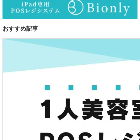
おすすめ記事