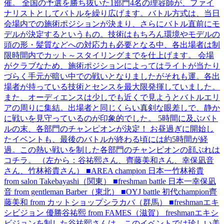
催。 全国の予選を勝ち抜いた1部門4名の理容師が、ファイ
ナリストとしてバトルを繰り広げます。バトル方式は、当日
会場内での施術ポジションが決まり、さらにバトル直前にモ
デルが決定するというもの。技術はもちろん環境やモデルの
頭の形・髪質などへの対応力も必要となる中、各出場者は制
限時間内でカット～スタイリングまでを仕上げます。 会場
がクラブなため、施術ポジションによってはライトが当たり
づらく手元が暗い中での戦いとなりましたがそれも運。各出
場者が持っている技術とセンスを最大限発揮していました。
また、オーディエンスは少しでも近くで見ようとバトルエリ
アの周りに集結。出場者と同じくらい真剣な眼差しで、静か
に戦いを見守っているのが印象的でした。 5時間に及ぶバト
ルの末、各部門のチャンピオンが決定！ お昼過ぎに開始し
たイベントも、最後のバトルが終わる頃には約5時間が経
過。この熱い戦いを制した各部門のチャンピオンの顔ぶれは
コチラ。 （左から：谷祐熙さん、齊藤美和さん、幸保凪音
さん、竹林裕貴さん） ■AREA champion 日本一竹林裕貴
from salon Takebayashi（関東） ■freshman battle 日本一幸保凪
音 from gentleman Barber（東北） ■OYJ battle 初代champion齊
藤美和 from カットショップシラカバ（群馬） ■freshmanエキ
シビジョン 優勝谷祐熙 from FAMES（滋賀） freshmanエキシ
ビジョンを制した谷祐熙さんは、このイベントでは珍しい美