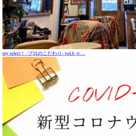
my select！ -プロのこだわり- vol.6 ≪…