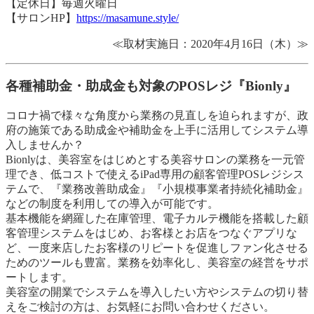
【定休日】毎週火曜日
【サロンHP】
https://masamune.style/
≪取材実施日：2020年4月16日（木）≫
各種補助金・助成金も対象のPOSレジ『Bionly』
コロナ禍で様々な角度から業務の見直しを迫られますが、政
府の施策である助成金や補助金を上手に活用してシステム導
入しませんか？
Bionlyは、美容室をはじめとする美容サロンの業務を一元管
理でき、低コストで使えるiPad専用の顧客管理POSレジシス
テムで、『業務改善助成金』『小規模事業者持続化補助金』
などの制度を利用しての導入が可能です。
基本機能を網羅した在庫管理、電子カルテ機能を搭載した顧
客管理システムをはじめ、お客様とお店をつなぐアプリな
ど、一度来店したお客様のリピートを促進しファン化させる
ためのツールも豊富。業務を効率化し、美容室の経営をサポ
ートします。
美容室の開業でシステムを導入したい方やシステムの切り替
えをご検討の方は、お気軽にお問い合わせください。