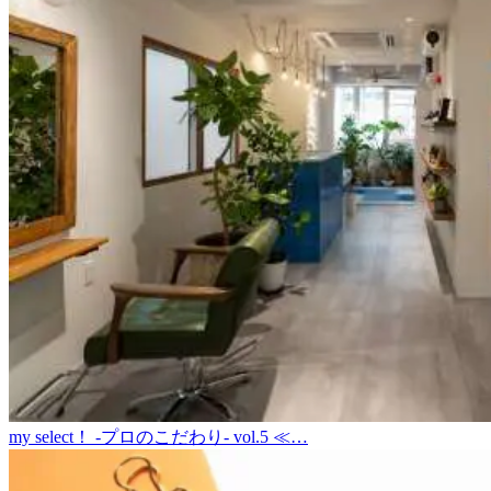
my select！ -プロのこだわり- vol.5 ≪…