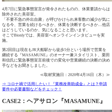
4月7日に緊急事態宣言が発令されたものの、休業要請からは
除外された美容室。
「不要不急の外出自粛」が呼びかけられ来客数の減少が気に
なる今、営業を続けるべきか、休業を決断するべきか…他店
はどうしているのか、気になることと思います。
そこでBionlyでは、美容室へオンラインインタビューを実
施。
第2回目は現在もJR大船駅から徒歩5分という場所で営業を
継続する『MASAMUNE』のオーナー兼スタイリスト、栗田
和信氏に緊急事態宣言前後での変化や営業継続の決断の決め
手などをお聞きしました。
≪取材実施日：2020年4月16日（木）≫
⇒ コロナ禍で活用したい！『業務改善助成金』とは？申請
要件や必要書類などをチェック！
CASE2：ヘアサロン『MASAMUNE』