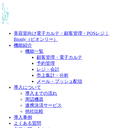
美容室向け電子カルテ・顧客管理・POSレジ｜
Bionly（ビオンリー）
機能紹介
機能一覧
顧客管理・電子カルテ
予約管理
レジ・会計
売上集計・分析
メール・プッシュ配信
導入について
導入までの流れ
周辺機器
連携決済サービス
他社比較
導入事例
よくある質問