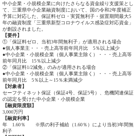
中小企業・小規模企業に向けたさらなる資金繰り支援策とし
て、三重県中小企業融資制度において、国の令和2年度補正
予算に対応した、保証料ゼロ・実質無利子・据置期間最大5
年の融資制度「三重県新型コロナウイルス感染症対応資金」
が創設されました。
【要件】
①「保証料ゼロ、当初3年間無利子」が適用される場合
●個人事業主・・・売上高等前年同月比 5％以上減少
●中小企業・小規模企業（個人事業主除く）・・・売上高等
前年同月比 15％以上減少
②「保証料1/2減免」のみが適用される場合
●中小企業・小規模企業（個人事業主除く）・・・売上高等
前年同月比 5％以上～15％未満減少
【対象者】
セーフティネット保証（保証4号、保証5号）、危機関連保証
の認定を受けた中小企業・小規模企業
【融資限度額】
3,000万円
【融資利率】
年 1.60％ ※県の利子補給（1.60％）により当初3年間無
利子