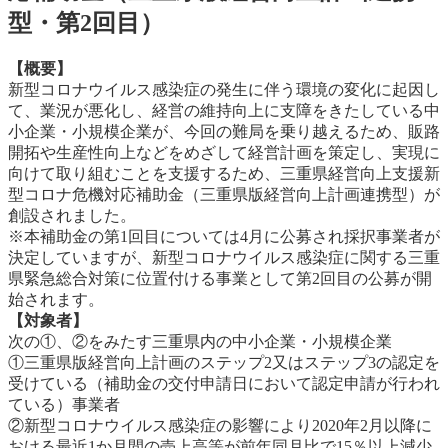
型・第2回目）
【概要】
新型コロナウイルス感染症の発生に伴う環境の変化に起因し
て、業況が悪化し、経営の維持向上に支障をきたしている中
小企業・小規模企業が、今回の難局を乗り越えるため、販路
開拓や生産性向上などをめざして経営計画を策定し、実現に
向けて取り組むことを支援するため、三重県経営向上支援新
型コロナ危機対応補助金（三重県版経営向上計画連携型）が
創設されました。
※本補助金の第1回目については4月に公募され採択事業者が
決定していますが、新型コロナウイルス感染症に関する三重
県緊急総合対策に位置付ける事業として第2回目の公募が開
始されます。
【対象者】
次の①、②をみたす三重県内の中小企業・小規模企業
①三重県版経営向上計画のステップ2又はステップ3の認定を
受けている（補助金の交付申請日において認定申請が行われ
ている）事業者
②新型コロナウイルス感染症の影響により2020年2月以降に
おける最近1か月間の売上高等が前年同月比で15％以上減少