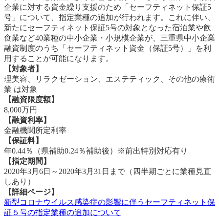
企業に対する資金繰り支援のため「セーフティネット保証5
号」について、指定業種の追加が行われます。これに伴い、
新たにセーフティネット保証5号の対象となった宿泊業や飲
食業など40業種の中小企業・小規模企業が、三重県中小企業
融資制度のうち「セーフティネット資金（保証5号）」を利
用することが可能になります。
【対象者】
理美容、リラクゼーション、エステティック、その他の療術
業 は対象
【融資限度額】
8,000万円
【融資利率】
⾦融機関所定利率
【保証料】
年0.44％（県補助0.24％補助後）※前出特別対応有り
【指定期間】
2020年3月6日～2020年3月31日まで（四半期ごとに業種見直
しあり）
【詳細ページ】
新型コロナウイルス感染症の影響に伴うセーフティネット保
証５号の指定業種の追加について