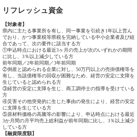
リフレッシュ資金
【対象者】
県内に主たる事業所を有し、同一事業を引続き1年以上営ん
でおり、かつ事業税等県税を完納している中小企業者及び組
合であって、次の要件に該当する方
①申込時点における最近3ヶ月の売上が次のいずれかの期間
に比し、3％以上減少している方
前年同期／2年前同期／3年前同期
②倒産と認められる企業に対し、50万円以上の売掛債権等を
有し、当該債権等の回収が困難なため、経営の安定に支障を
生じていると認められる方
③経営の安定に支障を生じ、商工調停士の指導を受けている
方
④災害その他突発的に生じた事由の発生により、経営の安定
に支障を生じている方
⑤原材料価格の高騰等の影響により、申込時点における最近
3か月間の月平均売上総利益が前年同期に比し、3％以上減少
している方
【融資限度額】