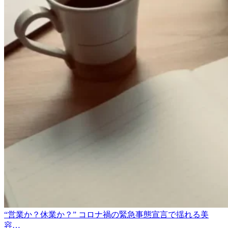
“営業か？休業か？” コロナ禍の緊急事態宣言で揺れる美
容…