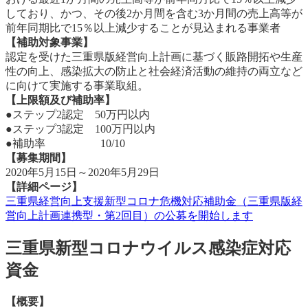
しており、かつ、その後2か月間を含む3か月間の売上高等が
前年同期比で15％以上減少することが見込まれる事業者
【補助対象事業】
認定を受けた三重県版経営向上計画に基づく販路開拓や生産
性の向上、感染拡大の防止と社会経済活動の維持の両立など
に向けて実施する事業取組。
【上限額及び補助率】
●ステップ2認定 50万円以内
●ステップ3認定 100万円以内
●補助率 10/10
【募集期間】
2020年5月15日～2020年5月29日
【詳細ページ】
三重県経営向上支援新型コロナ危機対応補助金（三重県版経
営向上計画連携型・第2回目）の公募を開始します
三重県新型コロナウイルス感染症対応
資金
【概要】