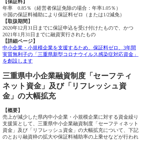
【保証料】
年率 0.85％（経営者保証免除の場合：年率1.05％）
※国の保証料補助により保証料ゼロ（または1/2減免）
【取扱期間】
2020年12月31日までに保証申込を受け付けたもので、かつ
2021年1月31日までに融資実行されたもの
【詳細ページ】
中小企業・小規模企業を支援するため、保証料ゼロ、3年間
実質無利子の「三重県新型コロナウイルス感染症対応資金」
を創設します
三重県中小企業融資制度「セーフティ
ネット資金」及び「リフレッシュ資
金」の大幅拡充
【概要】
売上が減少した県内中小企業・小規模企業に対する資金繰り
支援策として、三重県中小企業融資制度「セーフティネット
資金」及び「リフレッシュ資金」の大幅拡充について、下記
のとおり融資枠の拡大や保証料補助率の上乗せなどが行われ