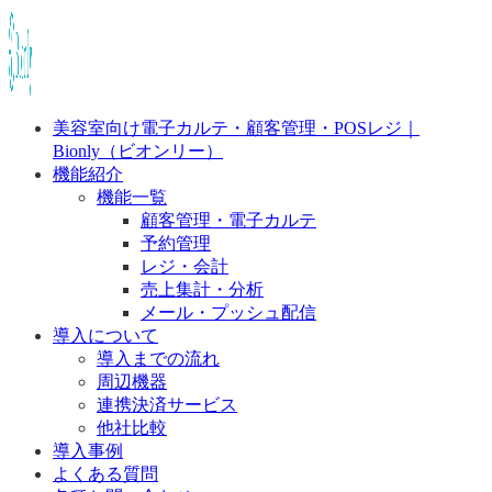
美容室向け電子カルテ・顧客管理・POSレジ｜
Bionly（ビオンリー）
機能紹介
機能一覧
顧客管理・電子カルテ
予約管理
レジ・会計
売上集計・分析
メール・プッシュ配信
導入について
導入までの流れ
周辺機器
連携決済サービス
他社比較
導入事例
よくある質問