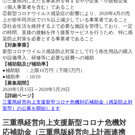
①三重県内に主たる事業所を有する中小企業・小規模企業
（個人事業者を含む）であること
②新型コロナウイルス感染症の影響により、2020年4月の売
上が前年同月比で15％以上減少している事業者であること
③社会生活を維持する上で必要な施設を管理しており、一定
の時間、直接の接触を伴う接客サービスを行うため、特に感
染防止対策を必要とする事業者であること
【対象事業】
新型コロナウイルス感染防止対策として行う衛生用品の購入
や設備導入、研修等に必要な経費への補助
【補助額及び補助率】
●補助額 ：上限10万円（下限5万円）
●補助率 ：10/10
【募集期間】
2020年5月15日～2020年5月29日
【詳細ページ】
三重県経営向上支援新型コロナ危機対応補助金（感染防止対
策型）の公募を開始します
三重県経営向上支援新型コロナ危機対
応補助金（三重県版経営向上計画連携