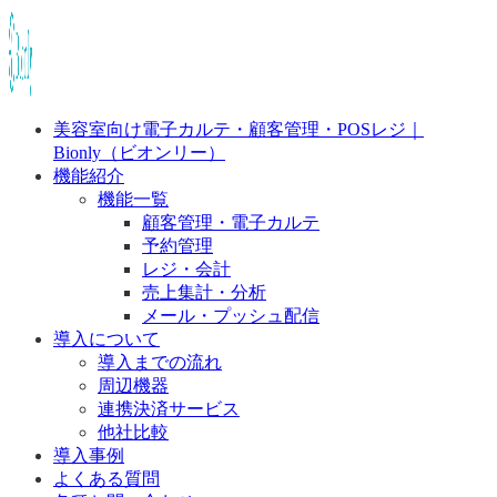
美容室向け電子カルテ・顧客管理・POSレジ｜
Bionly（ビオンリー）
機能紹介
機能一覧
顧客管理・電子カルテ
予約管理
レジ・会計
売上集計・分析
メール・プッシュ配信
導入について
導入までの流れ
周辺機器
連携決済サービス
他社比較
導入事例
よくある質問