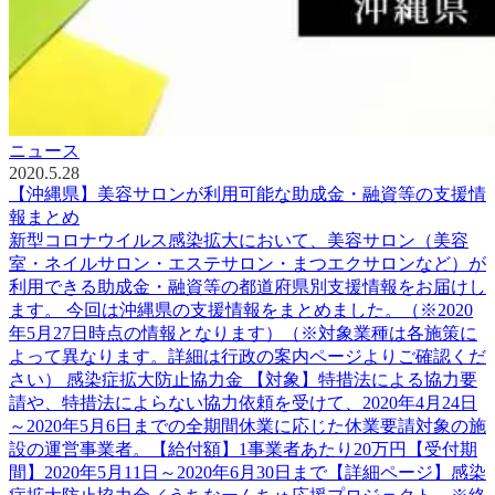
ニュース
2020.5.28
【沖縄県】美容サロンが利用可能な助成金・融資等の支援情
報まとめ
新型コロナウイルス感染拡大において、美容サロン（美容
室・ネイルサロン・エステサロン・まつエクサロンなど）が
利用できる助成金・融資等の都道府県別支援情報をお届けし
ます。 今回は沖縄県の支援情報をまとめました。（※2020
年5月27日時点の情報となります）（※対象業種は各施策に
よって異なります。詳細は行政の案内ページよりご確認くだ
さい） 感染症拡大防止協力金 【対象】特措法による協力要
請や、特措法によらない協力依頼を受けて、2020年4月24日
～2020年5月6日までの全期間休業に応じた休業要請対象の施
設の運営事業者。【給付額】1事業者あたり20万円【受付期
間】2020年5月11日～2020年6月30日まで【詳細ページ】感染