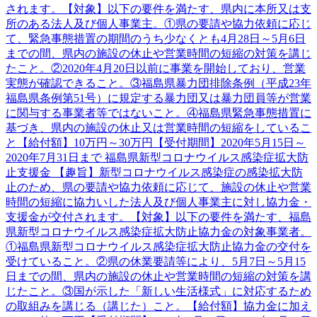
されます。【対象】以下の要件を満たす、県内に本所又は支
所のある法人及び個人事業主。①県の要請や協力依頼に応じ
て、緊急事態措置の期間のうち少なくとも4月28日～5月6日
までの間、県内の施設の休止や営業時間の短縮の対策を講じ
たこと。②2020年4月20日以前に事業を開始しており、営業
実態が確認できること。③福島県暴力団排除条例（平成23年
福島県条例第51号）に規定する暴力団又は暴力団員等が営業
に関与する事業者等ではないこと。④福島県緊急事態措置に
基づき、県内の施設の休止又は営業時間の短縮をしているこ
と【給付額】10万円～30万円【受付期間】2020年5月15日～
2020年7月31日まで 福島県新型コロナウイルス感染症拡大防
止支援金 【趣旨】新型コロナウイルス感染症の感染拡大防
止のため、県の要請や協力依頼に応じて、施設の休止や営業
時間の短縮に協力いした法人及び個人事業主に対し協力金・
支援金が交付されます。【対象】以下の要件を満たす、福島
県新型コロナウイルス感染症拡大防止協力金の対象事業者。
①福島県新型コロナウイルス感染症拡大防止協力金の交付を
受けていること。②県の休業要請等により、5月7日～5月15
日までの間、県内の施設の休止や営業時間の短縮の対策を講
じたこと。③国が示した「新しい生活様式」に対応するため
の取組みを講じる（講じた）こと。【給付額】協力金に加え