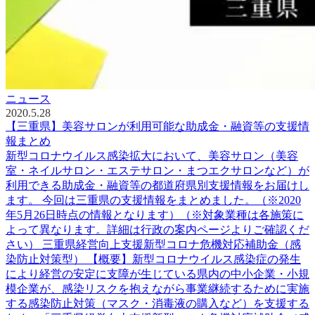
ニュース
2020.5.28
【三重県】美容サロンが利用可能な助成金・融資等の支援情
報まとめ
新型コロナウイルス感染拡大において、美容サロン（美容
室・ネイルサロン・エステサロン・まつエクサロンなど）が
利用できる助成金・融資等の都道府県別支援情報をお届けし
ます。 今回は三重県の支援情報をまとめました。（※2020
年5月26日時点の情報となります）（※対象業種は各施策に
よって異なります。詳細は行政の案内ページよりご確認くだ
さい） 三重県経営向上支援新型コロナ危機対応補助金（感
染防止対策型） 【概要】新型コロナウイルス感染症の発生
により経営の安定に支障が生じている県内の中小企業・小規
模企業が、感染リスクを抱えながら事業継続するために実施
する感染防止対策（マスク・消毒液の購入など）を支援する