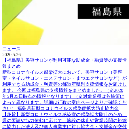
ニュース
2020.5.26
【福島県】美容サロンが利用可能な助成金・融資等の支援情
報まとめ
新型コロナウイルス感染拡大において、美容サロン（美容
室・ネイルサロン・エステサロン・まつエクサロンなど）が
利用できる助成金・融資等の都道府県別支援情報をお届けし
ます。 今回は福島県の支援情報をまとめました。（※2020
年5月25日時点の情報となります）（※対象業種は各施策に
よって異なります。詳細は行政の案内ページよりご確認くだ
さい） 福島県新型コロナウイルス感染症拡大防止協力金
【趣旨】新型コロナウイルス感染症の感染拡大防止のため、
県の要請や協力依頼に応じて、施設の休止や営業時間の短縮
に協力した法人及び個人事業主に対し協力金・支援金が交付