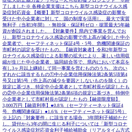
症拡大防止協力金／うちなーんちゅ応援プロジェクト ※終
了しました※ 各種企業支援はこちら 新型コロナウイルス感
染症対応資金 【概要】新型コロナウイルス感染症の影響を
受けた中小企業者に対して、国の制度を活用し、最大で実質
無利子（当初3年間）・無担保・保証料ゼロ・据置最大5年融
資が創設されました。 【対象要件】県内で事業を営んでお
り、新型コロナウイルス感染の影響で売上高が減少した中小
企業者で、セーフティネット保証4号・5号、危機関連保証の
市町村の認定を受けたもの。【融資対象者】令和2年新型コ
ロナウイルス感染症による影響の拡大により、著しい信用収
縮が生じた中小企業者、協同組合等で、県内において本店を
有し3ヶ月以上継続して同一事業を営むもののうち、次のい
ずれかに該当するもの①中小企業信用保険法第2条第5項第4
号又は第5号（売上高の減少を要因としないものを除く）の
規定に基づき、特定中小企業者として市町村長が認定したも
の②中小企業信用保険法第2条第6項の規定に基づき、特例中
小企業者として市町村長が認定したもの【融資限度額】
3,000万円【融資利率】●0.8％（セーフティーネット保証4
号、危機関連保証）●1.6％（セーフティーネット保証5号）
※上記の「対象要件」に該当する場合、3年間利子補給ただ
し、貸付から3年の間に生じる利子については「新型コロナ
ウイルス感染症対応資金利子補給補助金（リアルタイム方式