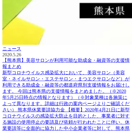
ニュース
2020.5.26
【熊本県】美容サロンが利用可能な助成金・融資等の支援情
報まとめ
新型コロナウイルス感染拡大において、美容サロン（美容
室・ネイルサロン・エステサロン・まつエクサロンなど）が
利用できる助成金・融資等の都道府県別支援情報をお届けし
ます。 今回は熊本県の支援情報をまとめました。（※2020
年5月25日時点の情報となります）（※対象業種は各施策に
よって異なります。詳細は行政の案内ページよりご確認くだ
さい） 熊本県休業要請協力金 【概要】2020年4月21日に新型
コロナウイルスの感染拡大防止を目的とした、事業者に対す
る施設の使用停止の要請及び依頼が行われたことに伴い、休
業要請等に全面的に協力した中小企業者等に対して、熊本県