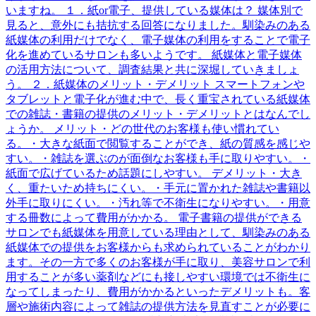
いますね。 １．紙or電子、提供している媒体は？ 媒体別で
見ると、意外にも拮抗する回答になりました。馴染みのある
紙媒体の利用だけでなく、電子媒体の利用をすることで電子
化を進めているサロンも多いようです。 紙媒体と電子媒体
の活用方法について、調査結果と共に深堀していきましょ
う。 ２．紙媒体のメリット・デメリット スマートフォンや
タブレットと電子化が進む中で、長く重宝されている紙媒体
での雑誌・書籍の提供のメリット・デメリットとはなんでし
ょうか。 メリット・どの世代のお客様も使い慣れてい
る。・大きな紙面で閲覧することができ、紙の質感を感じや
すい。・雑誌を選ぶのが面倒なお客様も手に取りやすい。・
紙面で広げているため話題にしやすい。 デメリット・大き
く、重たいため持ちにくい。・手元に置かれた雑誌や書籍以
外手に取りにくい。・汚れ等で不衛生になりやすい。・用意
する冊数によって費用がかかる。 電子書籍の提供ができる
サロンでも紙媒体を用意している理由として、馴染みのある
紙媒体での提供をお客様からも求められていることがわかり
ます。その一方で多くのお客様が手に取り、美容サロンで利
用することが多い薬剤などにも接しやすい環境では不衛生に
なってしまったり、費用がかかるといったデメリットも。客
層や施術内容によって雑誌の提供方法を見直すことが必要に