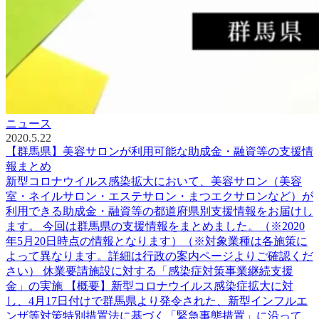
ニュース
2020.5.22
【群馬県】美容サロンが利用可能な助成金・融資等の支援情
報まとめ
新型コロナウイルス感染拡大において、美容サロン（美容
室・ネイルサロン・エステサロン・まつエクサロンなど）が
利用できる助成金・融資等の都道府県別支援情報をお届けし
ます。 今回は群馬県の支援情報をまとめました。（※2020
年5月20日時点の情報となります）（※対象業種は各施策に
よって異なります。詳細は行政の案内ページよりご確認くだ
さい） 休業要請施設に対する「感染症対策事業継続支援
金」の実施 【概要】新型コロナウイルス感染症拡大に対
し、4月17日付けで群馬県より発令された、新型インフルエ
ンザ等対策特別措置法に基づく「緊急事態措置」に沿って、