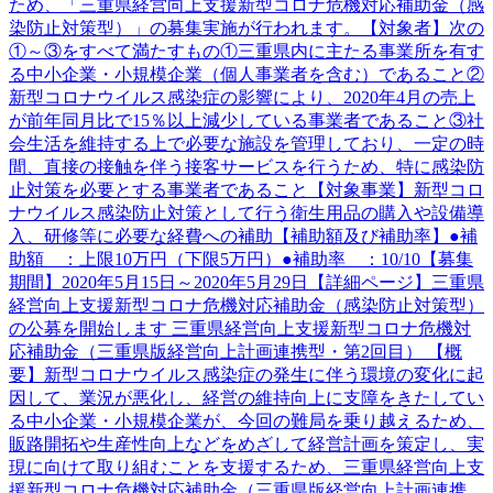
ため、「三重県経営向上支援新型コロナ危機対応補助金（感
染防止対策型）」の募集実施が行われます。【対象者】次の
①～③をすべて満たすもの①三重県内に主たる事業所を有す
る中小企業・小規模企業（個人事業者を含む）であること②
新型コロナウイルス感染症の影響により、2020年4月の売上
が前年同月比で15％以上減少している事業者であること③社
会生活を維持する上で必要な施設を管理しており、一定の時
間、直接の接触を伴う接客サービスを行うため、特に感染防
止対策を必要とする事業者であること【対象事業】新型コロ
ナウイルス感染防止対策として行う衛生用品の購入や設備導
入、研修等に必要な経費への補助【補助額及び補助率】●補
助額 ：上限10万円（下限5万円）●補助率 ：10/10【募集
期間】2020年5月15日～2020年5月29日【詳細ページ】三重県
経営向上支援新型コロナ危機対応補助金（感染防止対策型）
の公募を開始します 三重県経営向上支援新型コロナ危機対
応補助金（三重県版経営向上計画連携型・第2回目） 【概
要】新型コロナウイルス感染症の発生に伴う環境の変化に起
因して、業況が悪化し、経営の維持向上に支障をきたしてい
る中小企業・小規模企業が、今回の難局を乗り越えるため、
販路開拓や生産性向上などをめざして経営計画を策定し、実
現に向けて取り組むことを支援するため、三重県経営向上支
援新型コロナ危機対応補助金（三重県版経営向上計画連携