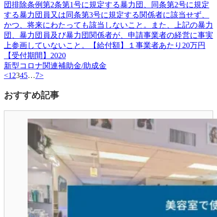
団排除条例第2条第1号に規定する暴力団、同条第2号に規定
する暴力団員又は同条第3号に規定する関係者に該当せず、
かつ、将来にわたっても該当しないこと。また、上記の暴力
団、暴力団員及び暴力団関係者が、申請事業者の経営に事実
上参画していないこと。【給付額】１事業者あたり20万円
【受付期間】2020
新型コロナ関連
補助金/助成金
<
1
2
3
4
5
…
7
>
おすすめ記事