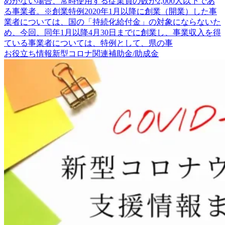
めがない場合、常時使用する従業員の数が2,000人以下であ
る事業者。※創業特例2020年1月以降に創業（開業）した事
業者については、国の「持続化給付金」の対象にならないた
め、今回、同年1月以降4月30日までに創業し、事業収入を得
ている事業者については、特例として、県の事
お役立ち情報
新型コロナ関連
補助金/助成金