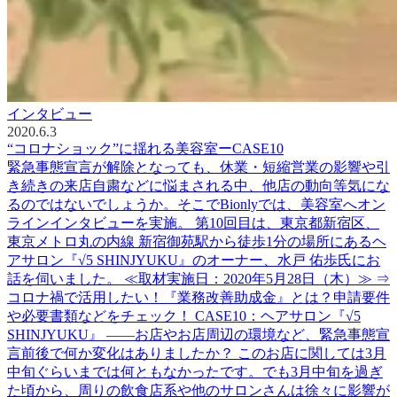
インタビュー
2020.6.3
“コロナショック”に揺れる美容室ーCASE10
緊急事態宣言が解除となっても、休業・短縮営業の影響や引
き続きの来店自粛などに悩まされる中、他店の動向等気にな
るのではないでしょうか。そこでBionlyでは、美容室へオン
ラインインタビューを実施。 第10回目は、東京都新宿区、
東京メトロ丸の内線 新宿御苑駅から徒歩1分の場所にあるヘ
アサロン『√5 SHINJYUKU』のオーナー、水戸 佑歩氏にお
話を伺いました。 ≪取材実施日：2020年5月28日（木）≫ ⇒
コロナ禍で活用したい！『業務改善助成金』とは？申請要件
や必要書類などをチェック！ CASE10：ヘアサロン『√5
SHINJYUKU』 ――お店やお店周辺の環境など、緊急事態宣
言前後で何か変化はありましたか？ このお店に関しては3月
中旬ぐらいまでは何ともなかったです。でも3月中旬を過ぎ
た頃から、周りの飲食店系や他のサロンさんは徐々に影響が