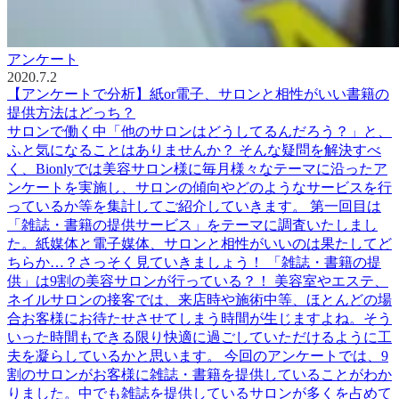
アンケート
2020.7.2
【アンケートで分析】紙or電子、サロンと相性がいい書籍の
提供方法はどっち？
サロンで働く中「他のサロンはどうしてるんだろう？」と、
ふと気になることはありませんか？ そんな疑問を解決すべ
く、Bionlyでは美容サロン様に毎月様々なテーマに沿ったア
ンケートを実施し、サロンの傾向やどのようなサービスを行
っているか等を集計してご紹介していきます。 第一回目は
「雑誌・書籍の提供サービス」をテーマに調査いたしまし
た。紙媒体と電子媒体、サロンと相性がいいのは果たしてど
ちらか…？さっそく見ていきましょう！ 「雑誌・書籍の提
供」は9割の美容サロンが行っている？！ 美容室やエステ、
ネイルサロンの接客では、来店時や施術中等、ほとんどの場
合お客様にお待たせさせてしまう時間が生じますよね。そう
いった時間もできる限り快適に過ごしていただけるように工
夫を凝らしているかと思います。 今回のアンケートでは、9
割のサロンがお客様に雑誌・書籍を提供していることがわか
りました。中でも雑誌を提供しているサロンが多くを占めて