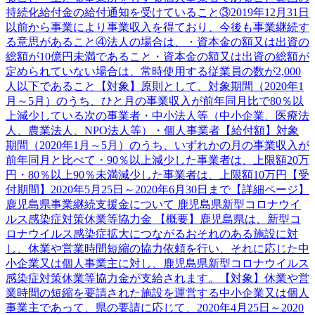
持続化給付金の給付通知を受けていること③2019年12月31日
以前から事業により事業収入を得ており、今後も事業継続す
る意思があること④法人の場合は、・資本金の額又は出資の
総額が10億円未満であること・資本金の額又は出資の総額が
定められていない場合は、常時使用する従業員の数が2,000
人以下であること【対象】原則として、対象期間（2020年1
月～5月）のうち、ひと月の事業収入が前年同月比で80％以
上減少している次の事業者・中小法人等（中小企業、医療法
人、農業法人、NPO法人等）・個人事業者【給付額】対象
期間（2020年1月～5月）のうち、いずれかの月の事業収入が
前年同月と比べて・90％以上減少した事業者は、上限額20万
円・80％以上90％未満減少した事業者は、上限額10万円【受
付期間】2020年5月25日～2020年6月30日まで【詳細ページ】
鹿児島県事業継続支援金について 鹿児島県新型コロナウイ
ルス感染症対策休業等協力金 【概要】鹿児島県は、新型コ
ロナウイルス感染症拡大につながるおそれのある施設に対
し、休業や営業時間短縮の協力依頼を行い、それに応じた中
小企業又は個人事業主に対し、鹿児島県新型コロナウイルス
感染症対策休業等協力金が支給されます。【対象】休業や営
業時間の短縮を要請された施設を運営する中小企業又は個人
事業主であって、県の要請に応じて、2020年4月25日～2020