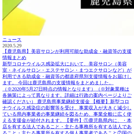
ニュース
2020.5.29
【鹿児島県】美容サロンが利用可能な助成金・融資等の支援
情報まとめ
新型コロナウイルス感染拡大において、美容サロン（美容
室・ネイルサロン・エステサロン・まつエクサロンなど）が
利用できる助成金・融資等の都道府県別支援情報をお届けし
ます。 今回は鹿児島県の支援情報をまとめました。
（※2020年5月27日時点の情報となります）（※対象業種は
各施策によって異なります。詳細は行政の案内ページよりご
確認ください） 鹿児島県事業継続支援金 【概要】新型コロ
ナウイルス感染症の影響等を受け、事業収入が大きく減少し
ている県内事業者の事業継続を図るため、事業全般に広く使
える支援金が給付されます。【要件】①鹿児島県内に、・本
店を有する法人であること・主たる事務所を有する法人であ
ること・主たる事業所を有する個人事業者であること②国の