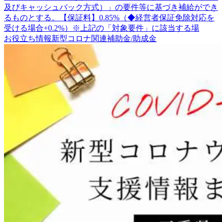
及びキャッシュバック方式）」の要件等に基づき補給ができ
るものとする。【保証料】0.85%（◆経営者保証免除対応を
受ける場合+0.2%）※上記の「対象要件」に該当する場
お役立ち情報
新型コロナ関連
補助金/助成金