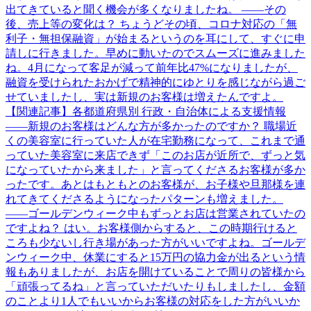
出てきていると聞く機会が多くなりましたね。 ――その
後、売上等の変化は？ ちょうどその頃、コロナ対応の「無
利子・無担保融資」が始まるというのを耳にして、すぐに申
請しに行きました。早めに動いたのでスムーズに進みました
ね。4月になって客足が減って前年比47%になりましたが、
融資を受けられたおかげで精神的にゆとりを感じながら過ご
せていましたし、実は新規のお客様は増えたんですよ。
【関連記事】各都道府県別 行政・自治体による支援情報
――新規のお客様はどんな方が多かったのですか？ 職場近
くの美容室に行っていた人が在宅勤務になって、これまで通
っていた美容室に来店できず「このお店が近所で、ずっと気
になっていたから来ました」と言ってくださるお客様が多か
ったです。あとはもともとのお客様が、お子様や旦那様を連
れてきてくださるようになったパターンも増えました。
――ゴールデンウィーク中もずっとお店は営業されていたの
ですよね？ はい。お客様側からすると、この時期行けると
ころも少ないし行き場があった方がいいですよね。ゴールデ
ンウィーク中、休業にすると15万円の協力金が出るという情
報もありましたが、お店を開けていることで周りの皆様から
「頑張ってるね」と言っていただいたりもしましたし、金額
のことより1人でもいいからお客様の対応をした方がいいか