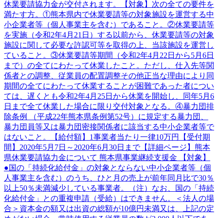
休業要請協力金が交付されます。【対象】次の全ての要件を
満たす方。①熊本県内で休業要請等の対象施設を運営する中
小企業者等（個人事業主を含む）であること。②休業要請等
を実施（令和2年4月21日）する以前から、休業要請等の対象
施設に関して必要な許認可等を取得の上、当該施設を運営し
ていること。③休業要請等期間（令和2年4月22日から5月6日
まで）の全てにわたって休業したこと。ただし、仕入先等関
係者との調整、従業員の配置調整その他正当な理由により同
期間の全てにわたって休業することが困難であった者につい
ては、遅くとも令和2年4月25日から休業を開始し、同年5月6
日まで全て休業した場合に限り交付対象となる。④暴力団排
除条例 （平成22年熊本県条例第52号）に規定する暴力団、
暴力団員等又は暴力団密接関係者に該当する中小企業者等で
はないこと。【給付額】1事業者当たり一律10万円【受付期
間】2020年5月7日～2020年6月30日まで【詳細ページ】熊本
県休業要請協力金について 熊本県事業継続支援金 【対象】
●国の「持続化給付金」の対象とならない中小企業者等（個
人事業主を含む）のうち、ひと月の売上が前年同月比で30％
以上50％未満減少している事業者。（注）なお、国の「持続
化給付金」との重複申請（受給）はできません。＜法人の場
合＞資本金の額又は出資の総額が10億円未満又は、上記の定