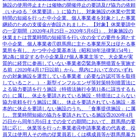
施設の使用停止または催物の開催停止の要請及び協力の依頼
（いわゆる「休業要請」）に協力し、対象施設の休業や営業
時間の短縮を行った中小企業、個人事業者を対象とした事業
継続のための支援金が創設されました。【対象】休業要請中
の一定期間（2020年4月25日～2020年5月6日）、対象施設の
休業または営業時間の短縮等を行い次の全ての要件を満たす
中小企業、個人事業者①群馬県に主たる事業所又は従たる事
業所を有し、かつ中小企業基本法（昭和38年法律第154号）
第2条に規定する中小企業及び個人事業主等で、大企業が実
質的に経営に参画していない事業者②緊急事態措置を実施す
る前（2020年4月17日以前）から、県内において次のいずれ
かの対象施設を運営している事業者（必要な許認可等を取得
していること。）・新型インフルエンザ等対策特別措置法に
よる協力要請を行う施設（特措法施行令第11条に該当するも
の）に属し、休止を要請されている施設・特措法によらない
協力依頼を行う施設に属し、休止を要請されている施設・基
本的に休止を要請しない施設のうち、「食事提供施設」に属
し、営業時間短縮の協力を要請されている施設③2020年4月
25日から同年5月6日までの全ての期間において、群馬県の要
請に応じ、休業等を行った事業者④申請事業者の代表者、役
員又は使用人その他の従業員若しくは構成員等が群馬県暴力