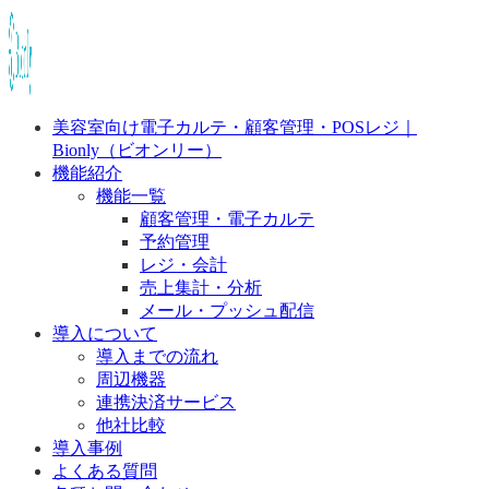
美容室向け電子カルテ・顧客管理・POSレジ｜
Bionly（ビオンリー）
機能紹介
機能一覧
顧客管理・電子カルテ
予約管理
レジ・会計
売上集計・分析
メール・プッシュ配信
導入について
導入までの流れ
周辺機器
連携決済サービス
他社比較
導入事例
よくある質問