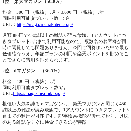
1位 楽天マガジン（50.0％）
料金：380 円 （税抜） /月・3,600 円 （税抜） /年
同時利用可能タブレット数：5台
URL：
https://magazine.rakuten.co.jp/
月額380円で450誌以上の雑誌が読み放題。1アカウントにつ
きタブレット5台まで利用可能なので、複数名のお客様が同
時に閲覧しても問題ありません。今回ご回答頂いた中で最も
低価格なうえ、年額プランの利用や楽天ポイントを貯めるこ
とでさらに費用を抑えられます。
2位 dマガジン （36.5%）
料金：400 円 （税抜） /月
同時利用可能タブレット数5台
URL:
https://magazine.dmkt-sp.jp/
根強い人気を誇るｄマガジンも、楽天マガジンと同じく450
誌以上の雑誌が読み放題で、1アカウントにつきタブレット5
台までの利用が可能です。記事検索機能が優れており、興味
のある雑誌をすぐに検索できるのが特徴。