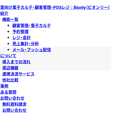
室向け電子カルテ・顧客管理・POSレジ｜Bionly（ビオンリー）
能紹介
機能一覧
顧客管理・電子カルテ
予約管理
レジ・会計
売上集計・分析
メール・プッシュ配信
入について
導入までの流れ
周辺機器
連携決済サービス
他社比較
入事例
くある質問
種お問い合わせ
無料資料請求
お問い合わせ