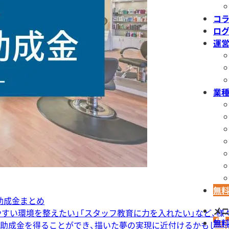
コ
ロ
運
業
無
助成金まとめ
メ
やすい環境を整えたい」「スタッフ教育に力を入れたい」など、
無
や助成金を得ることができ、描いた夢の実現に近付けるかもしれま