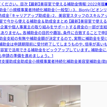
さい。 目次 【最新】美容室で使える補助金情報：2022年版
助金『小規模事業者持続化補助金（一般型）』3．Bionly（ビオ
の助成金『キャリアアップ助成金』2．美容室スタッフのスキルア
で今から使える補助金＆助成金まとめ 【最新】美容室で使える補
小企業や個人事業主の取り組みをサポートする資金の一部が支給
はありません。各補助金の目的や趣旨、条件に合致することで申
補助金支給の有無や補助金額が決定するので、実際に補助金を
い補助金は申請期限前に受付終了してしまうものや、倍率が高い
美容室で活用できる補助金をピックアップしています。補助金
申請の準備を進めましょう。 1
発支援助成金
助成金
小規模事業者持続化補助金
美容室
補助金/助