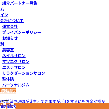
紹介パートナー募集
ラム
グイン
営会社について
運営会社
プライバシーポリシー
お知らせ
種別
美容室
ネイルサロン
マツエクサロン
エステサロン
リラクゼーションサロン
整体院
パーソナルジム
料資料請求
ニュー
様々な希望や理想が芽生えてきますが、何をするにもお金が掛か
料資料請求
せん。今回は今からでも間に合う、美容室が対象となる2022