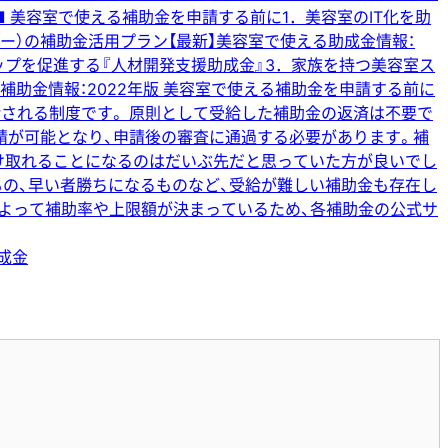
■ 美容室で使える補助金を申請する前に1．美容室のIT化を助
ンリー）の補助金活用プラン【最新】美容室で使える助成金情報：
ップを促進する『人材開発支援助成金』3．家族を持つ美容室ス
助金情報：2022年版 美容室で使える補助金を申請する前に
される制度です。 原則として受給した補助金の返済は不要で
請が可能となり、申請後の審査に通過する必要があります。補
受け取れることになるのはだいぶ先だと思っていた方が良いでし
もの、早い者勝ちになるものなど、受給が難しい補助金も存在し
によって補助率や上限額が決まっているため、各補助金の公式サ
成金