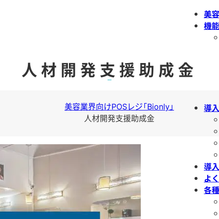
美容
機
人材開発支援助成金
導
人材開発支援助成金
導
よ
各