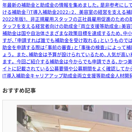
年最新の補助金と助成金の情報を集めました。是非参考にしてくだ
ける補助金『IT導入補助金2022』2．美容室の経営を支える補
2022年版1．非正規雇用スタッフの正社員雇用促進のため
タッフを支える経営者向けの助成金『両立支援等助成金』美容室
補助金は国や自治体さまざまな政策目標を達成するため、中
すが、「申請すれば誰でも補助金を受け取れる」というもので
助金を申請する際は「事前の審査」と「事後の検査」によって
ょう。 また、補助金は予算が設けられているため、人気が高
ます。 今回ご紹介する補助金は今からでも申請できる、かつ
イトに記載されている公募要領や公募期間をよく確認してから
IT導入補助金
キャリアアップ助成金
両立支援等助成金
人材開
おすすめ記事