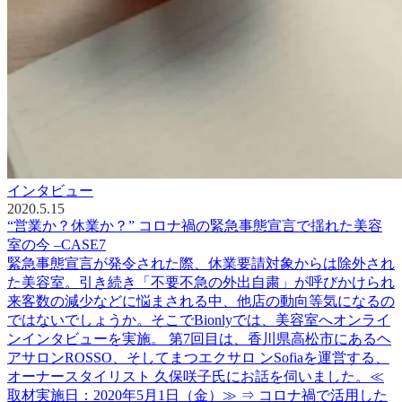
インタビュー
2020.5.15
“営業か？休業か？” コロナ禍の緊急事態宣言で揺れた美容
室の今 –CASE7
緊急事態宣言が発令された際、休業要請対象からは除外され
た美容室。引き続き「不要不急の外出自粛」が呼びかけられ
来客数の減少などに悩まされる中、他店の動向等気になるの
ではないでしょうか。そこでBionlyでは、美容室へオンライ
ンインタビューを実施。 第7回目は、香川県高松市にあるヘ
アサロンROSSO、そしてまつエクサロ ンSofiaを運営する、
オーナースタイリスト 久保咲子氏にお話を伺いました。≪
取材実施日：2020年5月1日（金）≫ ⇒ コロナ禍で活用した