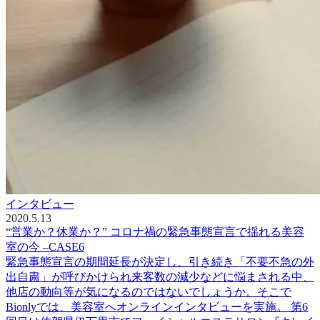
インタビュー
2020.5.13
“営業か？休業か？” コロナ禍の緊急事態宣言で揺れる美容
室の今 –CASE6
緊急事態宣言の期間延長が決定し、引き続き「不要不急の外
出自粛」が呼びかけられ来客数の減少などに悩まされる中、
他店の動向等が気になるのではないでしょうか。そこで
Bionlyでは、美容室へオンラインインタビューを実施。 第6