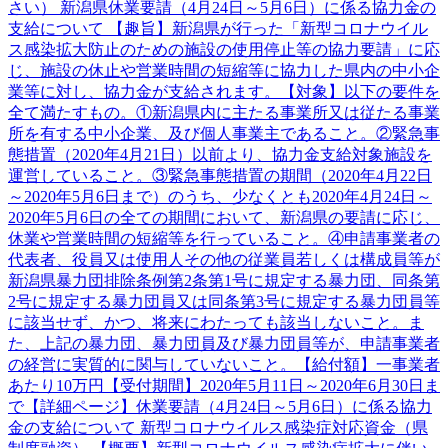
さい） 新潟県休業要請（4月24日～5月6日）に係る協力金の
支給について 【趣旨】新潟県が行った「新型コロナウイル
ス感染拡大防止のための施設の使用停止等の協力要請」に応
じ、施設の休止や営業時間の短縮等に協力した県内の中小企
業等に対し、協力金が支給されます。【対象】以下の要件を
全て満たすもの。①新潟県内に主たる事業所又は従たる事業
所を有する中小企業、及び個人事業主であること。②緊急事
態措置（2020年4月21日）以前より、協力金支給対象施設を
運営していること。③緊急事態措置の期間（2020年4月22日
～2020年5月6日まで）のうち、少なくとも2020年4月24日～
2020年5月6日の全ての期間において、新潟県の要請に応じ、
休業や営業時間の短縮等を行っていること。④申請事業者の
代表者、役員又は使用人その他の従業員若しくは構成員等が
新潟県暴力団排除条例第2条第1号に規定する暴力団、同条第
2号に規定する暴力団員又は同条第3号に規定する暴力団員等
に該当せず、かつ、将来にわたっても該当しないこと。ま
た、上記の暴力団、暴力団員及び暴力団員等が、申請事業者
の経営に実質的に関与していないこと。【給付額】一事業者
あたり10万円【受付期間】2020年5月11日～2020年6月30日ま
で【詳細ページ】休業要請（4月24日～5月6日）に係る協力
金の支給について 新型コロナウイルス感染症対応資金（県