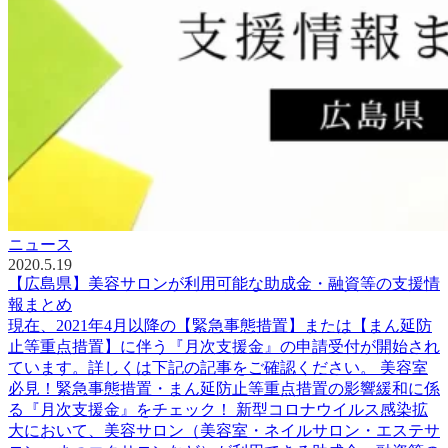
ニュース
2020.5.19
【広島県】美容サロンが利用可能な助成金・融資等の支援情
報まとめ
現在、2021年4月以降の【緊急事態措置】または【まん延防
止等重点措置】に伴う『月次支援金』の申請受付が開始され
ています。詳しくは下記の記事をご確認ください。 美容室
必見！緊急事態措置・まん延防止等重点措置の影響緩和に係
る『月次支援金』をチェック！ 新型コロナウイルス感染拡
大において、美容サロン（美容室・ネイルサロン・エステサ