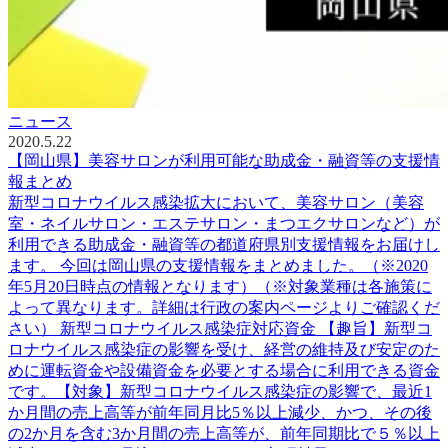
ニュース
2020.5.22
【岡山県】美容サロンが利用可能な助成金・融資等の支援情
報まとめ
新型コロナウイルス感染拡大において、美容サロン（美容
室・ネイルサロン・エステサロン・まつエクサロンなど）が
利用できる助成金・融資等の都道府県別支援情報をお届けし
ます。 今回は岡山県の支援情報をまとめました。（※2020
年5月20日時点の情報となります）（※対象業種は各施策に
よって異なります。詳細は行政の案内ページよりご確認くだ
さい） 新型コロナウイルス感染症対応資金 【趣旨】新型コ
ロナウイルス感染症の影響を受け、経営の維持及び安定のた
めに運転資金や設備資金を必要とする場合に利用できる資金
です。【対象】新型コロナウイルス感染症の影響で、最近1
か月間の売上高等が前年同月比5％以上減少、かつ、その後
の2か月を含む3か月間の売上高等が、前年同期比で５％以上