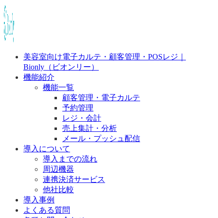
美容室向け電子カルテ・顧客管理・POSレジ｜
Bionly（ビオンリー）
機能紹介
機能一覧
顧客管理・電子カルテ
予約管理
レジ・会計
売上集計・分析
メール・プッシュ配信
導入について
導入までの流れ
周辺機器
連携決済サービス
他社比較
導入事例
よくある質問