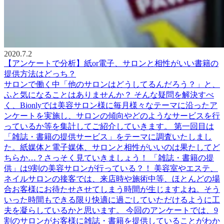
2020.7.2
【アンケートで分析】紙or電子、サロンと相性がいい書籍の
提供方法はどっち？
サロンで働く中「他のサロンはどうしてるんだろう？」と、
ふと気になることはありませんか？ そんな疑問を解決すべ
く、Bionlyでは美容サロン様に毎月様々なテーマに沿ったア
ンケートを実施し、サロンの傾向やどのようなサービスを行
っているか等を集計してご紹介していきます。 第一回目は
「雑誌・書籍の提供サービス」をテーマに調査いたしまし
た。紙媒体と電子媒体、サロンと相性がいいのは果たしてど
ちらか…？さっそく見ていきましょう！ 「雑誌・書籍の提
供」は9割の美容サロンが行っている？！ 美容室やエステ、
ネイルサロンの接客では、来店時や施術中等、ほとんどの場
合お客様にお待たせさせてしまう時間が生じますよね。そう
いった時間もできる限り快適に過ごしていただけるように工
夫を凝らしているかと思います。 今回のアンケートでは、9
割のサロンがお客様に雑誌・書籍を提供していることがわか