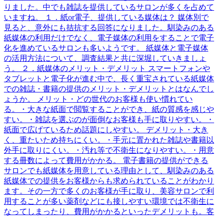
りました。中でも雑誌を提供しているサロンが多くを占めて
いますね。 １．紙or電子、提供している媒体は？ 媒体別で
見ると、意外にも拮抗する回答になりました。馴染みのある
紙媒体の利用だけでなく、電子媒体の利用をすることで電子
化を進めているサロンも多いようです。 紙媒体と電子媒体
の活用方法について、調査結果と共に深堀していきましょ
う。 ２．紙媒体のメリット・デメリット スマートフォンや
タブレットと電子化が進む中で、長く重宝されている紙媒体
での雑誌・書籍の提供のメリット・デメリットとはなんでし
ょうか。 メリット・どの世代のお客様も使い慣れてい
る。・大きな紙面で閲覧することができ、紙の質感を感じや
すい。・雑誌を選ぶのが面倒なお客様も手に取りやすい。・
紙面で広げているため話題にしやすい。 デメリット・大き
く、重たいため持ちにくい。・手元に置かれた雑誌や書籍以
外手に取りにくい。・汚れ等で不衛生になりやすい。・用意
する冊数によって費用がかかる。 電子書籍の提供ができる
サロンでも紙媒体を用意している理由として、馴染みのある
紙媒体での提供をお客様からも求められていることがわかり
ます。その一方で多くのお客様が手に取り、美容サロンで利
用することが多い薬剤などにも接しやすい環境では不衛生に
なってしまったり、費用がかかるといったデメリットも。客