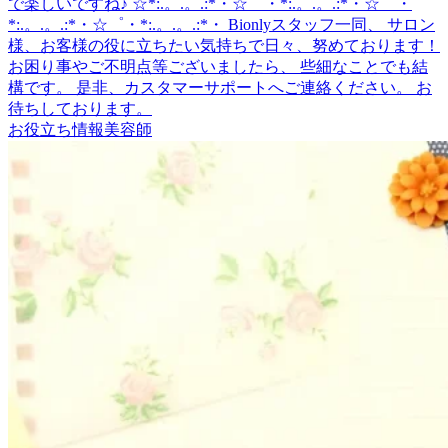
で楽しいですね♪ ☆*:.。.。.:*・☆゜・*:.。.。.:*・☆゜・
*:.。.。.:*・☆゜・*:.。.。.:*・ Bionlyスタッフ一同、 サロン
様、お客様の役に立ちたい気持ちで日々、努めております！
お困り事やご不明点等ございましたら、 些細なことでも結
構です。 是非、カスタマーサポートへご連絡ください。 お
待ちしております。
お役立ち情報
美容師