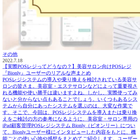
その他
2022.7.18
【実際POSレジってどうなの？】美容サロン向けPOSレジ
『Bionly』ユーザーのリアルな声まとめ
POSレジシステムの導入や乗り換えを検討されている美容サ
ロンの皆さま。美容室・エステサロンなどによって重要視さ
れる機能や使い勝手は違いますよね。しかし、実際使ってみ
ないと分からない点もあることでしょう。いくつもあるシス
テムから自分にあったシステムを選ぶのは、大変な作業で
す。そこで、今回は、POSレジシステムを導入または乗り換
えをご検討の方の参考になるように、美容室・サロン専用の
iPad顧客管理POSレジシステム Bionly（ビオンリー）につい
て、Bionlyユーザー様にインタビューした内容をもとに、機
能ごとの使い心地や感想をまとめてご紹介します。ユーザー