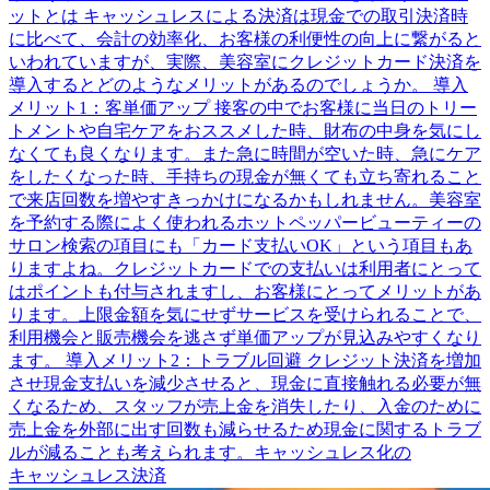
ットとは キャッシュレスによる決済は現金での取引決済時
に比べて、会計の効率化、お客様の利便性の向上に繋がると
いわれていますが、実際、美容室にクレジットカード決済を
導入するとどのようなメリットがあるのでしょうか。 導入
メリット1：客単価アップ 接客の中でお客様に当日のトリー
トメントや自宅ケアをおススメした時、財布の中身を気にし
なくても良くなります。また急に時間が空いた時、急にケア
をしたくなった時、手持ちの現金が無くても立ち寄れること
で来店回数を増やすきっかけになるかもしれません。美容室
を予約する際によく使われるホットペッパービューティーの
サロン検索の項目にも「カード支払いOK」という項目もあ
りますよね。クレジットカードでの支払いは利用者にとって
はポイントも付与されますし、お客様にとってメリットがあ
ります。上限金額を気にせずサービスを受けられることで、
利用機会と販売機会を逃さず単価アップが見込みやすくなり
ます。 導入メリット2：トラブル回避 クレジット決済を増加
させ現金支払いを減少させると、現金に直接触れる必要が無
くなるため、スタッフが売上金を消失したり、入金のために
売上金を外部に出す回数も減らせるため現金に関するトラブ
ルが減ることも考えられます。キャッシュレス化の
キャッシュレス決済