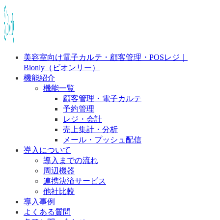
美容室向け電子カルテ・顧客管理・POSレジ｜
Bionly（ビオンリー）
機能紹介
機能一覧
顧客管理・電子カルテ
予約管理
レジ・会計
売上集計・分析
メール・プッシュ配信
導入について
導入までの流れ
周辺機器
連携決済サービス
他社比較
導入事例
よくある質問