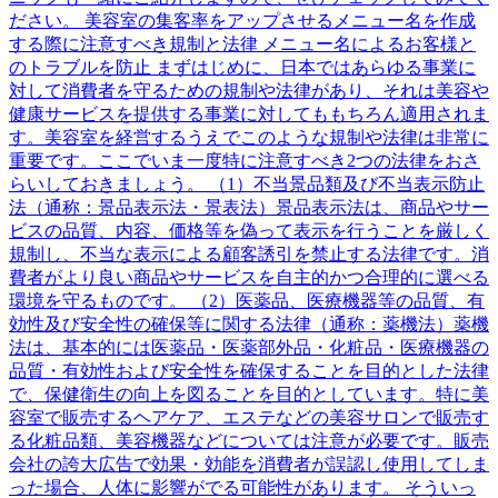
ださい。 美容室の集客率をアップさせるメニュー名を作成
する際に注意すべき規制と法律 メニュー名によるお客様と
のトラブルを防止 まずはじめに、日本ではあらゆる事業に
対して消費者を守るための規制や法律があり、それは美容や
健康サービスを提供する事業に対してももちろん適用されま
す。美容室を経営するうえでこのような規制や法律は非常に
重要です。ここでいま一度特に注意すべき2つの法律をおさ
らいしておきましょう。 （1）不当景品類及び不当表示防止
法（通称：景品表示法・景表法）景品表示法は、商品やサー
ビスの品質、内容、価格等を偽って表示を行うことを厳しく
規制し、不当な表示による顧客誘引を禁止する法律です。消
費者がより良い商品やサービスを自主的かつ合理的に選べる
環境を守るものです。 （2）医薬品、医療機器等の品質、有
効性及び安全性の確保等に関する法律（通称：薬機法）薬機
法は、基本的には医薬品・医薬部外品・化粧品・医療機器の
品質・有効性および安全性を確保することを目的とした法律
で、保健衛生の向上を図ることを目的としています。特に美
容室で販売するヘアケア、エステなどの美容サロンで販売す
る化粧品類、美容機器などについては注意が必要です。販売
会社の誇大広告で効果・効能を消費者が誤認し使用してしま
った場合、人体に影響がでる可能性があります。 そういっ