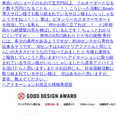
来合いのショートのもので五万円以上、フルオーダーとなる
と数十万円になることも・・・！！ こういった活動にBionly
導入サロン様でも取り組まれているサロン様もいらっしゃる
ようですね（＾＾） 実は、ビオンリーカスタマーサポート
を担当している私も、 「何かお役に立てれば…！」と2年程
前から絶賛髪の毛を伸ばしているんです！ ちょっとわかり
にくいですが・・・ 昨年の9月の終わり ただ今の状態 寄付
には、多少の条件があるようですが、約30センチから寄付を
出来るそうです。 30センチはA4のクリアファイルと同じく
らいの大きさだそうなので比べてみました☆ 今後も進捗を
ご報告していこうと思います(^^) ヘアドネーションに取り組
まれているサロン様がいらっしゃいましたら是非アドバイス
を頂けたらと思います♪ またそれ以外にも、 社会貢献活動に
取り組まれているサロン様は、 沢山あるかと思いますが、
是非、教えてください。
ヘアドネーション
お役立ち情報
美容室