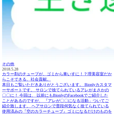
その他
2018.5.28
カラー剤のチューブが、ゴミから車いすに！？理美容室だか
らこそできる、社会貢献。
本日もご覧いただきありがとうございます。 Bionlyカスタマ
ーサポートです。 サロンで捨てられているアレがまさかの
〇〇に！ 今回は、 以前にもBionlyのFacebookでご紹介した
ことがあるのですが、 『アレが〇〇になる活動」ついてご
紹介致します。 ヘアサロンで普段何気なく捨てられている
使用済みの『空のカラーチューブ』ゴミになるだけのものを