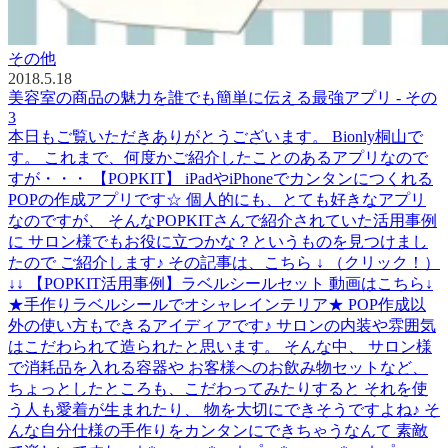
その他
2018.5.18
美容室の商品の魅力を誰でも簡単に伝える最強アプリ - その
3
本日もご覧いただきありがとうございます。 Bionly桐山で
す。 これまで、何度かご紹介したことのあるアプリなので
すが・・・ 【POPKIT】 iPadやiPhoneでカンタンにつくれる
POPの作成アプリです☆ 個人的にも、とても好きなアプリ
なのですが、 そんなPOPKITさんで紹介されていた活用事例
に サロン様でもお役に立つかな？というものを見つけまし
たので ご紹介します♪ その記事は、こちら ↓ （クリック！）
↓↓ 【POPKIT活用事例】ラベルシールセット 動画はこちら↓
★手作りラベルシールでオシャレインテリア★ POP作成以
外の使い方もできるアイディアです♪ サロンの内装や雰囲気
はこだわられて造られたと思います。 そんな中、 サロン様
で消耗品を入れる容器や お客様へのお飲み物セットなど、
ちょっとしたところも、こだわってみたりすると それを使
う人も愛着が生まれたり、 物を大切にできそうですよね♪ そ
んな自分仕様の手作りをカンタンにできちゃうなんて 素敵