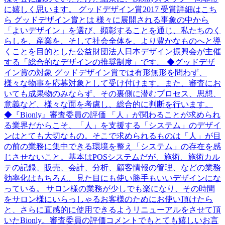
に嬉しく思います。 グッドデザイン賞2017 受賞詳細はこち
ら グッドデザイン賞とは 様々に展開される事象の中から
「よいデザイン」を選び、顕彰することを通じ、私たちのく
らしを、産業を、そして社会全体を、より豊かなものへと導
くことを目的とした公益財団法人日本デザイン振興会が主催
する「総合的なデザインの推奨制度」です。 ◆グッドデザ
イン賞の対象 グッドデザイン賞では有形無形を問わず、
様々な物事を応募対象として受け付けます。また、審査にお
いても成果物のみならず、その裏側に潜むプロセス、思想、
意義など、様々な面を考慮し、総合的に判断を行います。
◆『Bionly』審査委員の評価 「人」が関わることが求められ
る業界だからこそ、「人」を支援する「システム」のデザイ
ンはとても大切なもの。そこで求められるものは「人」が目
の前の業務に集中できる環境を整え「システム」の存在を感
じさせないこと。基本はPOSシステムだが、施術、施術カル
テの記録、販売、会計、分析、顧客情報の管理、などの業務
効率化はもちろん、見た目にも使い勝手もいいデザインにな
っている。 サロン様の業務が少しでも楽になり、その時間
をサロン様にいらっしゃるお客様のためにお使い頂けたら
と、さらに直感的に使用できるようリニューアルをさせて頂
いたBionly。審査委員の評価コメントでもとても嬉しいお言