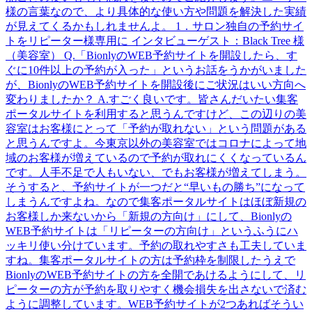
様の言葉なので、より具体的な使い方や問題を解決した実績
が見えてくるかもしれませんよ。 1．サロン独自の予約サイ
トをリピーター様専用に インタビューゲスト：Black Tree 様
（美容室） Q.「BionlyのWEB予約サイトを開設したら、す
ぐに10件以上の予約が入った」というお話をうかがいました
が、BionlyのWEB予約サイトを開設後にご状況はいい方向へ
変わりましたか？ A.すごく良いです。皆さんだいたい集客
ポータルサイトを利用すると思うんですけど、この辺りの美
容室はお客様にとって「予約が取れない」という問題がある
と思うんですよ。今東京以外の美容室ではコロナによって地
域のお客様が増えているので予約が取れにくくなっているん
です。人手不足で人もいない、でもお客様が増えてしまう。
そうすると、予約サイトが一つだと“早いもの勝ち”になって
しまうんですよね。なので集客ポータルサイトはほぼ新規の
お客様しか来ないから「新規の方向け」にして、Bionlyの
WEB予約サイトは「リピーターの方向け」というふうにハ
ッキリ使い分けています。予約の取れやすさも工夫していま
すね。集客ポータルサイトの方は予約枠を制限したうえで
BionlyのWEB予約サイトの方を全開であけるようにして、リ
ピーターの方が予約を取りやすく機会損失を出さないで済む
ように調整しています。WEB予約サイトが2つあればそうい