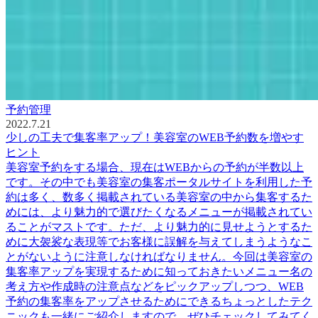
予約管理
2022.7.21
少しの工夫で集客率アップ！美容室のWEB予約数を増やす
ヒント
美容室予約をする場合、現在はWEBからの予約が半数以上
です。その中でも美容室の集客ポータルサイトを利用した予
約は多く、数多く掲載されている美容室の中から集客するた
めには、より魅力的で選びたくなるメニューが掲載されてい
ることがマストです。ただ、より魅力的に見せようとするた
めに大袈裟な表現等でお客様に誤解を与えてしまうようなこ
とがないように注意しなければなりません。今回は美容室の
集客率アップを実現するために知っておきたいメニュー名の
考え方や作成時の注意点などをピックアップしつつ、WEB
予約の集客率をアップさせるためにできるちょっとしたテク
ニックも一緒にご紹介しますので、ぜひチェックしてみてく