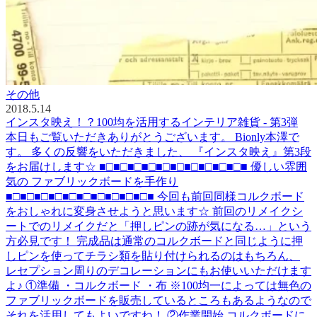
その他
2018.5.14
インスタ映え！？100均を活用するインテリア雑貨 - 第3弾
本日もご覧いただきありがとうございます。 Bionly本澤で
す。 多くの反響をいただきました、 『インスタ映え』第3段
をお届けします☆ ■□■□■□■□■□■□■□■□■□■□■ 優しい雰囲
気の ファブリックボードを手作り
■□■□■□■□■□■□■□■□■□■□■ 今回も前回同様コルクボード
をおしゃれに変身させようと思います☆ 前回のリメイクシ
ートでのリメイクだと「押しピンの跡が気になる…」という
方必見です！ 完成品は通常のコルクボードと同じように押
しピンを使ってチラシ類を貼り付けられるのはもちろん、
レセプション周りのデコレーションにもお使いいただけます
よ♪ ①準備 ・コルクボード ・布 ※100均一によっては無色の
ファブリックボードを販売しているところもあるようなので
それを活用してもよいですね！ ②作業開始 コルクボードに