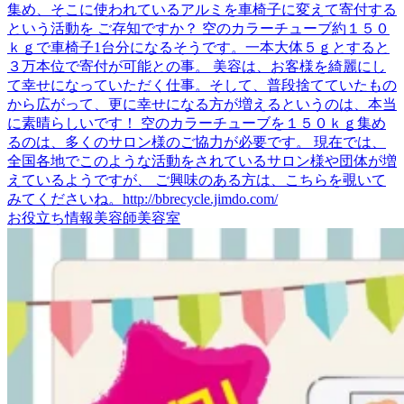
集め、そこに使われているアルミを車椅子に変えて寄付する
という活動を ご存知ですか？ 空のカラーチューブ約１５０
ｋｇで車椅子1台分になるそうです。一本大体５ｇとすると
３万本位で寄付が可能との事。 美容は、お客様を綺麗にし
て幸せになっていただく仕事。そして、普段捨てていたもの
から広がって、更に幸せになる方が増えるというのは、本当
に素晴らしいです！ 空のカラーチューブを１５０ｋｇ集め
るのは、多くのサロン様のご協力が必要です。 現在では、
全国各地でこのような活動をされているサロン様や団体が増
えているようですが、 ご興味のある方は、こちらを覗いて
みてくださいね。http://bbrecycle.jimdo.com/
お役立ち情報
美容師
美容室