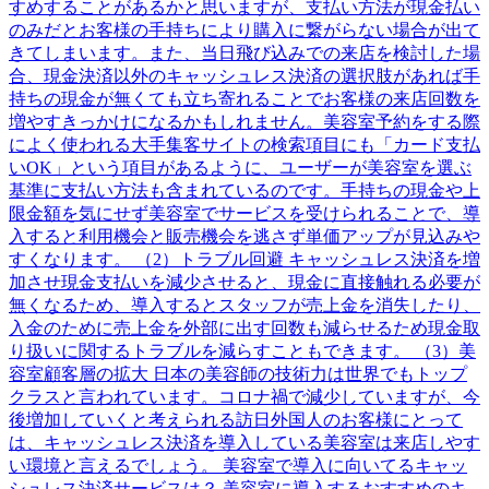
すめすることがあるかと思いますが、支払い方法が現金払い
のみだとお客様の手持ちにより購入に繋がらない場合が出て
きてしまいます。また、当日飛び込みでの来店を検討した場
合、現金決済以外のキャッシュレス決済の選択肢があれば手
持ちの現金が無くても立ち寄れることでお客様の来店回数を
増やすきっかけになるかもしれません。美容室予約をする際
によく使われる大手集客サイトの検索項目にも「カード支払
いOK」という項目があるように、ユーザーが美容室を選ぶ
基準に支払い方法も含まれているのです。手持ちの現金や上
限金額を気にせず美容室でサービスを受けられることで、導
入すると利用機会と販売機会を逃さず単価アップが見込みや
すくなります。 （2）トラブル回避 キャッシュレス決済を増
加させ現金支払いを減少させると、現金に直接触れる必要が
無くなるため、導入するとスタッフが売上金を消失したり、
入金のために売上金を外部に出す回数も減らせるため現金取
り扱いに関するトラブルを減らすこともできます。 （3）美
容室顧客層の拡大 日本の美容師の技術力は世界でもトップ
クラスと言われています。コロナ禍で減少していますが、今
後増加していくと考えられる訪日外国人のお客様にとって
は、キャッシュレス決済を導入している美容室は来店しやす
い環境と言えるでしょう。 美容室で導入に向いてるキャッ
シュレス決済サービスは？ 美容室に導入するおすすめのキ