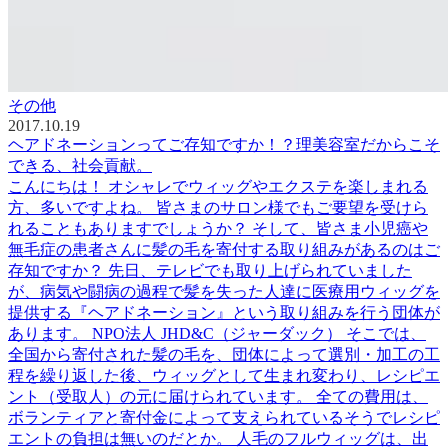
その他
2017.10.19
ヘアドネーションってご存知ですか！？理美容室だからこそ
できる、社会貢献。
こんにちは！ オシャレでウィッグやエクステを楽しまれる
方、多いですよね。 皆さまのサロン様でもご要望を受けら
れることもありますでしょうか？ そして、皆さま小児癌や
無毛症の患者さんに髪の毛を寄付する取り組みがあるのはご
存知ですか？ 先日、テレビでも取り上げられていました
が、病気や闘病の過程で髪を失った人達に医療用ウィッグを
提供する『ヘアドネーション』という取り組みを行う団体が
あります。 NPO法人 JHD&C（ジャーダック） そこでは、
全国から寄付された髪の毛を、団体によって選別・加工の工
程を繰り返した後、ウィッグとして生まれ変わり、レシピエ
ント（受取人）の元に届けられています。 全ての費用は、
ボランティアと寄付金によって支えられているそうでレシピ
エントの負担は無いのだとか。 人毛のフルウィッグは、出