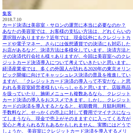
集客
2018.7.10
カード決済は美容室・サロンの運営に本当に必要なのか？
あなたの美容室では、お客様の支払い方法は、どれくらいの
選択肢がありますか？近年では、現金以外にもクレジットカ
ードや電子マネー、さらには仮想通貨での決済にも対応した
お店があるなど、決済方法は多様化しています。決済方法と
その決済代行会社も様々ありますが、今回は美容室へのクレ
ジットカード決済導入について考えていきたいと思います。
経済産業省では、多くの外国人が訪れる2020年の東京オリン
ピック開催に向けてキャッシュレス決済の普及を推進してい
ますが、「クレジットカード決済の導入って不安だな」と思
われる美容室経営者様もいらっしゃると思います。店販商品
を扱っていたり、施術メニューも複数あるなら、クレジット
カード決済の導入をおススメできます。しかし、クレジット
カードの決済を導入するとなると、初期費用、月額利用料、
手数料など、せっかくの売上に対して費用でマイナスになっ
てしまうなら、現金で売上がそのまますぐに入ってくる方が
安心と考えられる方もあるかもしれません。実際にはどうで
しょうか。 美容室にクレジットカード決済を導入するメリ