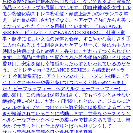
らゆる髪の悩みに根本から向き合い、ケアできるよう豊富な
商品ラインナップを展開しています。①自律神経②女性ホル
モン③酸化④ストレス⑤毛髪・頭皮上記5つのバランスを整
え、見た目の美しさだけでなく、ヘアケアで内面からも美し
くなっていただくことを目指しています。 『BALANCE
SERIES』 ピトレティカのBARANCE SIRIESは、仕事・家
事・趣味に忙しい女性の身体と心が、すこやかな美しさを手
に入れられるように開発されたケアシリーズ。髪のお手入れ
時間を快適にするため処方・香りにこだわってつくられてい
ます。全商品に共通して配合された希少価値の高いイリスの
香りは、安定を促し幸福感をもたらすといわれているのだそ
う。 ピトレティカ『BALANCE SERIES』を編集部がトラ
イ！ 今回編集部は、アウトバスのトリートメント4種にトラ
イ！テクスチャーや香りを1つ1つじっくり確かめてみまし
た！ ビーフラッフィー ヘアミルク ビーフラッフィーは、
細い髪用。この商品は保湿力は高く、でもペタンとさせない
絶妙な使い心地にこだわって開発したとのこと。ジェルに近
いミルクタイプで、つけてから数分後には乾燥によるゴワつ
きが軽減されていることに感動します。甘美なジャスミンと
ヘルシーなブラックベリーの柔らかで甘さのある香りは、軽
やかでサラっとした仕上がりとばっちりリンクして
サロン専売品
美容院
今日の逸品
店販
美容室