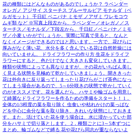
花の種類にはどんなものがあるのでしょうか？ ラベンダー
オレガノ アジサイ スターチス ブルーサルビア モナルダ（ベ
ルガモット） 千日紅 ベニバナ ミモザ ノアザミ ワレモコウ
ムギ類 など ※写真上段左から、ラベンダー／オレガノ／ス
ターチス／モナルダ／下段左から、千日紅／ベニバナ／ミモ
ザ／小麦 いかがでしょうか。実際に写真で見ると、なんと
なくイメージができるのではと思います。一方で、花びらに
厚みがなく薄い花、水分を多く含んでいる花は自然乾燥には
向いていません。 ドライフラワーの作り方 生花をドライフ
ラワーにすると、色だけでなく大きさも変化していきます。
種類や状態によっても異なりますが、その花がいちばん美し
く見える状態を見極めて乾かしていきましょう。開ききった
花は外向きに反り返ってしまったり花びらがこげ茶色になっ
てしまう場合があるので、5～6分咲きの状態で乾かしていく
のがオススメです。花を選んだら、ハサミや輪ゴムを用意し
て綺麗なドライフラワーを作るための準備をスタート！ 1．
全体の1/3程度の葉を取り除く 虫食いや枯れかけの葉っぱな
どを中心に余分な葉を取り除き、きれいな状態にしておきま
す。また、活けていた花を使う場合は、水に浸かっていた部
分をハサミで切り落とします。 2．種類ごとに3～5本ずつに
まとめ、輪ゴムなどで縛る 花や花びら同志が重ならないよ