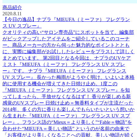
商品紹介
2020.8.11
【今日の逸品】ナプラ『MIEUFA（ミーファ） フレグラン
ス UV スプレー』
クオリティの高い“サロン専売品”にスポットを当て、編集部
がピックアップしたアイテムをご紹介しているこのコーナ
ー。商品メーカーの方から伺った魅力的なポイントととも
に、実際に編集部がお試ししたレビューをプラスして詳しく
まとめています。 第2回目となる今回は、ナプラのUVケア
ミスト『MIEUFA（ミーファ） フレグランス UV スプレ
ー』です。 ナプラ『MIEUFA（ミーファ） フレグランス
UV スプレー』 長かった梅雨がようやく明け、いよいよ本格
的に使用する機会が増えてきた日焼け止め。1度この
『MIEUFA（ミーファ） フレグランス UV スプレー』を知
ってしまったら、手放せなくなるはず！ 香りが楽しめる新
感覚のUVスプレー 日焼け止め＝無香料タイプが主流だった
2014年、多くの方に香りも楽しんでもらいたいという想いか
ら生まれた『MIEUFA（ミーファ） フレグランス UV スプ
レー』。フランス語の“Mieux＝より美しく”“Fable＝物語”を
合わせた“MIEUFA＝美しい物語” というのが名前の由来で
「お客様がより美しくなることへの貢献、美しい物語が続く