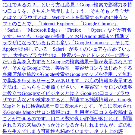
にはできるの？」という方は必見！Google検索で影響力を持
つ口コミを、きちんと管理しましょう。 そもそもブラウザ
とは？ ブラウザとは、Webサイトを閲覧するために使うソ
フトのことで、「Internet Explorer」「Google Chrome」
「Safari」「Microsoft Edge」「Firefox」「Opera」などが有名
です。中でも、Googleが提供しておりAndroid端末で標準ブ
ラウザになっているものも多い「Google Chrome」、そして
Appleが提供している「Safari」が多くのシェアを占めていま
す。 大半のブラウザでは、検索バーかアドレスバーに調べ
たい言葉を入力するとGoogleの検索結果一覧が表示されます
が、そんなGoogleでは、美容室・美容サロンをはじめとする
各種店舗や施設がGoogle検索やGoogleマップを活用して無料
で集客を行えるサービスがあります。お店の情報を表示する
方法は、こちらをご参照ください。▼美容室・サロンの集客
に役立つGoogleマイビジネスとは？ Googleの口コミ ブラウ
ザでお店などを検索をすると、関連する施設情報が、Google
Mapとともに検索結果一覧に表示されます。そこに表示され
るGoogle Mapのサロン情報には、利用者が口コミを投稿する
ことができるのです。口コミ数や良い評価が多ければ、閲覧
される方の来店のきっかけとなるかもしれませんが、逆の効
果を生んでしまう可能性も秘めています。ネット上の評