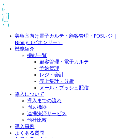
美容室向け電子カルテ・顧客管理・POSレジ｜
Bionly（ビオンリー）
機能紹介
機能一覧
顧客管理・電子カルテ
予約管理
レジ・会計
売上集計・分析
メール・プッシュ配信
導入について
導入までの流れ
周辺機器
連携決済サービス
他社比較
導入事例
よくある質問