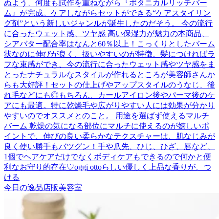
ぬよう、何度も試作を重ねながら『ボタニカルリッチバー
ム』が完成。ケアしながらセットができる“ケアスタイリン
グ剤”という新しいジャンルが誕生したのだそう。 今の流行
に合ったウェット感、ツヤ感 高い保湿力が魅力の本商品、
シアバター配合率はなんと60％以上！こっくりとしたバーム
状なのに伸びが良く、扱いやすいのが特徴。髪につければラ
フな束感ができ、今の流行に合ったウェット感やツヤ感をま
とったナチュラルなスタイルが作れるところが美容師さんか
らも大好評！セットの仕上げやアップスタイルのうなじ、後
れ毛などにも◎もちろん、カールアイロン後やパーマ後のケ
アにも最適。特に乾燥毛や広がりやすい人には効果が分かり
やすいのでオススメとのこと。 用途を選ばず使えるマルチ
バーム 乾燥の気になる部位にマルチに使えるのが嬉しいポ
イントで、伸びの良い柔らかなテクスチャーは、肌なじみが
良く使い勝手もバツグン！手や爪先、ひじ、ひざ、唇など、
1個でヘアケアだけでなくボディケアもできるので何かと便
利なお守り的存在♡oggi ottoらしい優しく上品な香りが、つ
ける
今日の逸品
店販
美容室