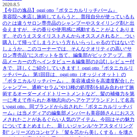
2020.8.5
【今日の逸品】oggi otto『ボタニカルリッチバーム』
美容院へ来店し施術してもらうと、普段自分が使っているも
のとは違うサロン専売品のシャンプーやスタイリング剤と出
会えますが、その香りや使用感に感動することがよくありま
す。そのうえスタイリストさんからオススメされると、つい
購入して帰ってしまうという方もいらっしゃるのではないで
しょうか。このコーナーでは、そんなクオリティの高い“サ
ロン専売品”にスポットを当て、編集部がピックアップ。商
品メーカーの方へインタビュー＆編集部のお試しレビュー付
きで、詳しくご紹介していきます！ oggi otto『ボタニカルリ
ッチバーム』 第1回目は、oggi otto（オッジィオット）の
『ボタニカルリッチバーム』。美容液成分を高濃度配合した
シャンプー、通称“セラム”や13種の処理剤を組み合わせて施
術するオーダーメイドトリートメントなど、髪の補修力を第
一に考えて作られた本物志向のヘアケアブランドとして名高
いoggi otto。同ブランドから出された『ボタニカルリッチバ
ーム』は当メディアの編集部メンバーも美容師さんにおスス
メされたことがあるぐらい人気のアイテム。今回はその魅力
についてまとめました。 新しいジャンル“ケアスタイリング
剤” シリーズのコンセプト「髪を芯から美しくする」を壊さ