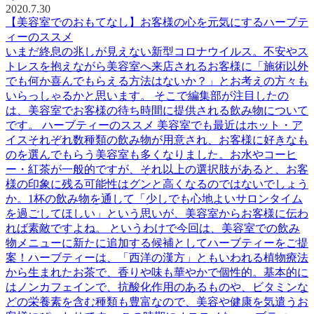
2020.7.30
【美容室でのおもてなし】お客様の心を元気にするハーブテ
ィーのススメ
いまだ終息の兆しが見えない新型コロナウイルス。不安やス
トレスを抱えながら美容室へ来店されるお客様に「施術以外
でも何か喜んでもらえる方法はないか？」とお考えの方々も
いらっしゃるかと思います。 そこで編集部が注目したの
は、美容室でお客様の待ち時間に提供される飲み物について
です。 ハーブティーのススメ 美容室でも最近はホット・ア
イスそれぞれ数種類の飲み物が用意され、お客様に好きなも
のを選んでもらう美容室も多くなりました。お水やコーヒ
ー・紅茶が一般的ですが、それ以上の選択肢があると、お客
様の印象に残る可能性はグンと高くなるのではないでしょう
か。1杯の飲み物を通して「少しでも心地よいサロンタイム
を過ごしてほしい」という思いが、美容室からお客様に伝わ
れば素敵ですよね。 というわけで今回は、美容室での飲み
物メニューに新たに追加する候補としてハーブティーをご提
案！ハーブティーは、「西洋の漢方」ともいわれる植物療法
から生まれたお茶で、香りや味も華やかで個性的。基本的に
はノンカフェインで、抗酸化作用のあるものや、ビタミンな
どの栄養素を含む種類も豊富なので、美容や健康を気遣うお