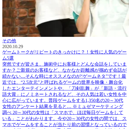
その他
2020.10.29
ゲームトークがリピートのきっかけに？！女性に人気のゲー
ム5選
突然ですが皆さま、施術中にお客様とどんな会話をしていま
すか？ご新規のお客様など、なかなか距離感が掴めず会話が
続かない…そんな時にオススメなのが“ゲームネタ”です！最
近では、“2.5次元”と呼ばれるゲームの世界を映像・舞台化
したエンターテインメントや、「刀剣乱舞」が「新語・流行
語大賞」にノミネートされるなど、その人気は若い女性を中
心に広がっています。普段ゲームをする1,350名の20～30代
女性のアンケート結果を見ると… ※ミュゼマーケティング
調べ 20～30代の女性は「スマホで、ほぼ毎日ゲームをして
いる」ことがわかります。今や20～30代の女性の間では、ス
マホでゲームをすることが当たり前の習慣となっているので