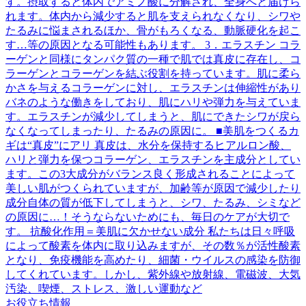
す。摂取すると体内でアミノ酸に分解され、全身へと届けら
れます。体内から減少すると肌を支えられなくなり、シワや
たるみに悩まされるほか、骨がもろくなる、動脈硬化を起こ
す…等の原因となる可能性もあります。 3．エラスチン コラ
ーゲンと同様にタンパク質の一種で肌では真皮に存在し、コ
ラーゲンとコラーゲンを結ぶ役割を持っています。肌に柔ら
かさを与えるコラーゲンに対し、エラスチンは伸縮性があり
バネのような働きをしており、肌にハリや弾力を与えていま
す。エラスチンが減少してしまうと、肌にできたシワが戻ら
なくなってしまったり、たるみの原因に。 ■美肌をつくるカ
ギは“真皮”にアリ 真皮は、水分を保持するヒアルロン酸、
ハリと弾力を保つコラーゲン、エラスチンを主成分としてい
ます。この3大成分がバランス良く形成されることによって
美しい肌がつくられていますが、加齢等が原因で減少したり
成分自体の質が低下してしまうと、シワ、たるみ、シミなど
の原因に…！そうならないためにも、毎日のケアが大切で
す。 抗酸化作用＝美肌に欠かせない成分 私たちは日々呼吸
によって酸素を体内に取り込みますが、その数％が活性酸素
となり、免疫機能を高めたり、細菌・ウイルスの感染を防御
してくれています。しかし、紫外線や放射線、電磁波、大気
汚染、喫煙、ストレス、激しい運動など
お役立ち情報