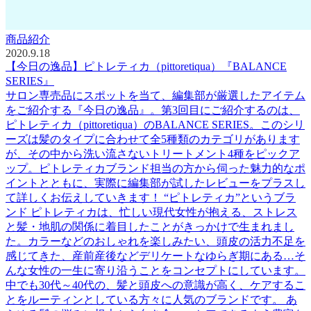
商品紹介
2020.9.18
【今日の逸品】ピトレティカ（pittoretiqua）『BALANCE
SERIES』
サロン専売品にスポットを当て、編集部が厳選したアイテム
をご紹介する『今日の逸品』。第3回目にご紹介するのは、
ピトレティカ（pittoretiqua）のBALANCE SERIES。このシリ
ーズは髪のタイプに合わせて全5種類のカテゴリがあります
が、その中から洗い流さないトリートメント4種をピックア
ップ。ピトレティカブランド担当の方から伺った魅力的なポ
イントとともに、実際に編集部が試したレビューをプラスし
て詳しくお伝えしていきます！ “ピトレティカ”というブラ
ンド ピトレティカは、忙しい現代女性が抱える、ストレス
と髪・地肌の関係に着目したことがきっかけで生まれまし
た。カラーなどのおしゃれを楽しみたい、頭皮の活力不足を
感じてきた、産前産後などデリケートなゆらぎ期にある…そ
んな女性の一生に寄り沿うことをコンセプトにしています。
中でも30代～40代の、髪と頭皮への意識が高く、ケアするこ
とをルーティンとしている方々に人気のブランドです。 あ