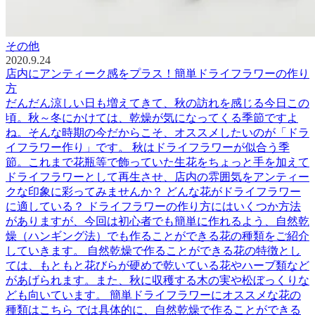
その他
2020.9.24
店内にアンティーク感をプラス！簡単ドライフラワーの作り
方
だんだん涼しい日も増えてきて、秋の訪れを感じる今日この
頃。秋～冬にかけては、乾燥が気になってくる季節ですよ
ね。そんな時期の今だからこそ、オススメしたいのが「ドラ
イフラワー作り」です。 秋はドライフラワーが似合う季
節。これまで花瓶等で飾っていた生花をちょっと手を加えて
ドライフラワーとして再生させ、店内の雰囲気をアンティー
クな印象に彩ってみませんか？ どんな花がドライフラワー
に適している？ ドライフラワーの作り方にはいくつか方法
がありますが、今回は初心者でも簡単に作れるよう、自然乾
燥（ハンギング法）でも作ることができる花の種類をご紹介
していきます。 自然乾燥で作ることができる花の特徴とし
ては、もともと花びらが硬めで乾いている花やハーブ類など
があげられます。また、秋に収穫する木の実や松ぼっくりな
ども向いています。 簡単ドライフラワーにオススメな花の
種類はこちら では具体的に、自然乾燥で作ることができる