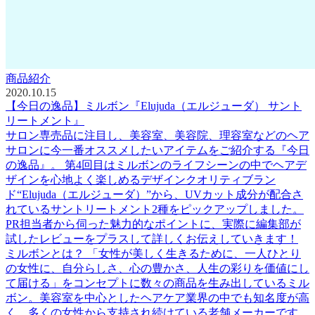
商品紹介
2020.10.15
【今日の逸品】ミルボン『Elujuda（エルジューダ） サント
リートメント』
サロン専売品に注目し、美容室、美容院、理容室などのヘア
サロンに今一番オススメしたいアイテムをご紹介する『今日
の逸品』。 第4回目はミルボンのライフシーンの中でヘアデ
ザインを心地よく楽しめるデザインクオリティブラン
ド“Elujuda（エルジューダ）”から、UVカット成分が配合さ
れているサントリートメント2種をピックアップしました。
PR担当者から伺った魅力的なポイントに、実際に編集部が
試したレビューをプラスして詳しくお伝えしていきます！
ミルボンとは？ 「女性が美しく生きるために、一人ひとり
の女性に、自分らしさ、心の豊かさ、人生の彩りを価値にし
て届ける」をコンセプトに数々の商品を生み出しているミル
ボン。美容室を中心としたヘアケア業界の中でも知名度が高
く、多くの女性から支持され続けている老舗メーカーです