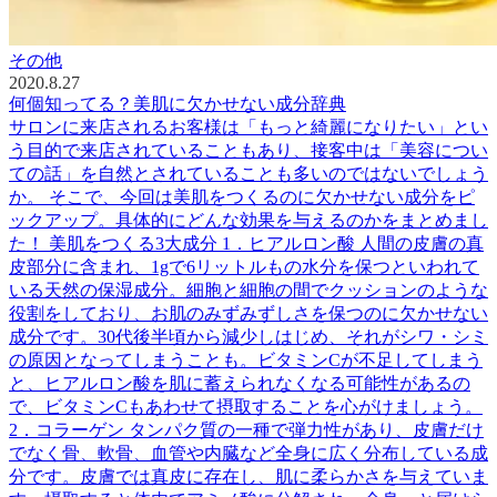
その他
2020.8.27
何個知ってる？美肌に欠かせない成分辞典
サロンに来店されるお客様は「もっと綺麗になりたい」とい
う目的で来店されていることもあり、接客中は「美容につい
ての話」を自然とされていることも多いのではないでしょう
か。 そこで、今回は美肌をつくるのに欠かせない成分をピ
ックアップ。具体的にどんな効果を与えるのかをまとめまし
た！ 美肌をつくる3大成分 1．ヒアルロン酸 人間の皮膚の真
皮部分に含まれ、1gで6リットルもの水分を保つといわれて
いる天然の保湿成分。細胞と細胞の間でクッションのような
役割をしており、お肌のみずみずしさを保つのに欠かせない
成分です。30代後半頃から減少しはじめ、それがシワ・シミ
の原因となってしまうことも。ビタミンCが不足してしまう
と、ヒアルロン酸を肌に蓄えられなくなる可能性があるの
で、ビタミンCもあわせて摂取することを心がけましょう。
2．コラーゲン タンパク質の一種で弾力性があり、皮膚だけ
でなく骨、軟骨、血管や内臓など全身に広く分布している成
分です。皮膚では真皮に存在し、肌に柔らかさを与えていま