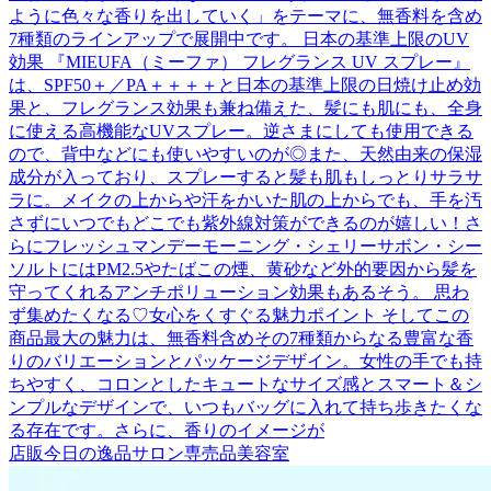
ように色々な香りを出していく」をテーマに、無香料を含め
7種類のラインアップで展開中です。 日本の基準上限のUV
効果 『MIEUFA（ミーファ） フレグランス UV スプレー』
は、SPF50＋／PA＋＋＋＋と日本の基準上限の日焼け止め効
果と、フレグランス効果も兼ね備えた、髪にも肌にも、全身
に使える高機能なUVスプレー。逆さまにしても使用できる
ので、背中などにも使いやすいのが◎また、天然由来の保湿
成分が入っており、スプレーすると髪も肌もしっとりサラサ
ラに。メイクの上からや汗をかいた肌の上からでも、手を汚
さずにいつでもどこでも紫外線対策ができるのが嬉しい！さ
らにフレッシュマンデーモーニング・シェリーサボン・シー
ソルトにはPM2.5やたばこの煙、黄砂など外的要因から髪を
守ってくれるアンチポリューション効果もあるそう。 思わ
ず集めたくなる♡女心をくすぐる魅力ポイント そしてこの
商品最大の魅力は、無香料含めその7種類からなる豊富な香
りのバリエーションとパッケージデザイン。女性の手でも持
ちやすく、コロンとしたキュートなサイズ感とスマート＆シ
ンプルなデザインで、いつもバッグに入れて持ち歩きたくな
る存在です。さらに、香りのイメージが
店販
今日の逸品
サロン専売品
美容室