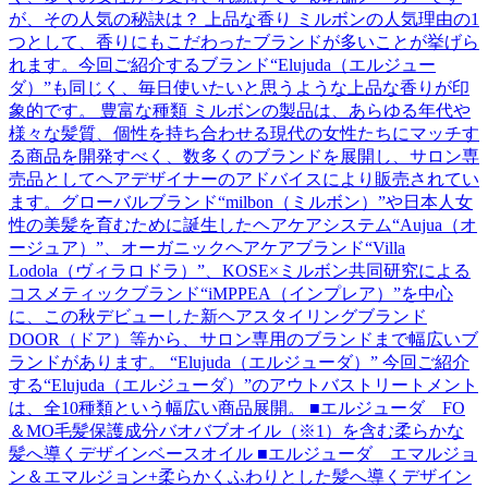
が、その人気の秘訣は？ 上品な香り ミルボンの人気理由の1
つとして、香りにもこだわったブランドが多いことが挙げら
れます。今回ご紹介するブランド“Elujuda（エルジュー
ダ）”も同じく、毎日使いたいと思うような上品な香りが印
象的です。 豊富な種類 ミルボンの製品は、あらゆる年代や
様々な髪質、個性を持ち合わせる現代の女性たちにマッチす
る商品を開発すべく、数多くのブランドを展開し、サロン専
売品としてヘアデザイナーのアドバイスにより販売されてい
ます。グローバルブランド“milbon（ミルボン）”や日本人女
性の美髪を育むために誕生したヘアケアシステム“Aujua（オ
ージュア）”、オーガニックヘアケアブランド“Villa
Lodola（ヴィラロドラ）”、KOSE×ミルボン共同研究による
コスメティックブランド“iMPPEA（インプレア）”を中心
に、この秋デビューした新ヘアスタイリングブランド
DOOR（ドア）等から、サロン専用のブランドまで幅広いブ
ランドがあります。 “Elujuda（エルジューダ）” 今回ご紹介
する“Elujuda（エルジューダ）”のアウトバストリートメント
は、全10種類という幅広い商品展開。 ■エルジューダ FO
＆MO毛髪保護成分バオバブオイル（※1）を含む柔らかな
髪へ導くデザインベースオイル ■エルジューダ エマルジョ
ン＆エマルジョン+柔らかくふわりとした髪へ導くデザイン