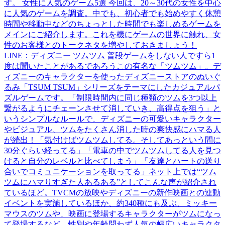
す。 女性に人気のゲーム5選 今回は、20～30代の女性を中心
に人気のゲームを調査。中でも、初心者でも始めやすく休憩
時間や移動中などのちょっとした時間でも楽しめるゲームを
メインにご紹介します。これを機にゲームの世界に触れ、女
性のお客様とのトークネタを増やしておきましょう！
LINE：ディズニー ツムツム 普段ゲームをしない人ですら1
度は聞いたことがあるであろうこの有名な「ツムツム」。デ
ィズニーのキャラクターを使ったディズニーストアのぬいぐ
るみ「TSUM TSUM」シリーズをテーマにしたカジュアルパ
ズルゲームです。「制限時間内に同じ種類のツムを3つ以上
繋がるようにチェーンさせて消していき、高得点を狙う」と
いうシンプルなルールで、ディズニーの可愛いキャラクター
やビジュアル、ツムをたくさん消した時の爽快感にハマる人
が続出！「気付けばツムツムしてる。そしてあっという間に
30分ぐらい経ってる」「電車の中でツムツムしてる人を見つ
けると自分のレベルと比べてしまう」「友達とハートの送り
合いでコミュニケーションを取ってる」ネット上では“ツム
ツムにハマりすぎた人あるある”としてこんな声が紹介され
ているほど。TVCMの放映やディズニーの新作映画との連動
イベントを実施しているほか、約340種にも及ぶ、ミッキー
マウスのツムや、映画に登場するキャラクターがツムになっ
て登場するなど、性別や年齢問わず人気の幅広いキャラクタ