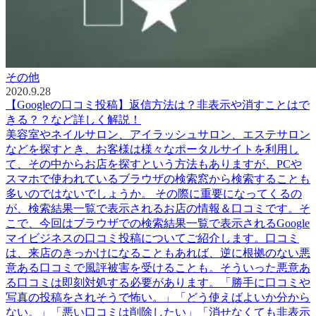
その他
2020.9.28
【Googleの口コミ投稿】返信方法は？非表示や消すことはで
きる？？など詳しく解説！
美容室やネイルサロン、アイラッシュサロン、エステサロン
などを探すとき、お客様は様々なポータルサイトを利用し
て、その中からお店を探すという方法もありますが、PCや
スマホで使われているブラウザの検索窓から検索することも
多いのではないでしょうか。 その際に重要になってくるの
が、検索結果一覧で表示されるお店の情報＆口コミです。そ
こで、今回はブラウザでの検索結果一覧で表示されるGoogle
マイビジネスの口コミ投稿についてご紹介します。口コミ
は、来店のきっかけになることもあれば、逆に根拠のない悪
意ある口コミで風評被害を受けることも。そういった悪意あ
る口コミは即刻対処する必要があります。「勝手に口コミや
写真の投稿をされそうで怖い。」「どう使えばよいか分から
ない。」「悪い口コミは削除したい」「消せなくても非表示