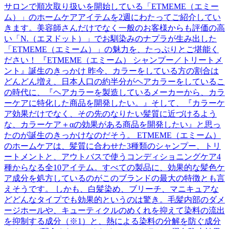
サロンで順次取り扱いを開始している「ETMEME（エミー
ム）」のホームケアアイテムを2週にわたってご紹介してい
きます。美容師さんだけでなく一般のお客様からも評価の高
い「N.（エヌドット）」でお馴染みのナプラが生み出した
「ETMEME（エミーム）」の魅力を、たっぷりとご堪能く
ださい！ 『ETMEME（エミーム） シャンプー／トリートメ
ント』誕生のきっかけ 昨今、カラーをしている方の割合は
どんどん増え、日本人口の約半分がヘアカラーをしているこ
の時代に、『ヘアカラーを製造しているメーカーから、カラ
ーケアに特化した商品を開発したい。』そして、『カラーケ
ア効果だけでなく、その先のなりたい髪質に近づけるよう
な、カラーケア＋αの効果がある商品を開発したい』と思っ
たのが誕生のきっかけなのだそう。 ETMEME（エミーム）
のホームケアは、髪質に合わせた3種類のシャンプー、トリ
ートメントと、アウトバスで使うコンディショニングケア4
種からなる全10アイテム。すべての製品に、効果的な髪色ケ
ア成分を処方しているのがこのブランドの最大の特徴とも言
えそうです。 しかも、白髪染め、ブリーチ、マニキュアな
どどんなタイプでも効果的というのは驚き。毛髪内部のダメ
ージホールや、キューティクルのめくれを抑えて染料の流出
を抑制する成分（※1）と、熱による染料の分解を防ぐ成分