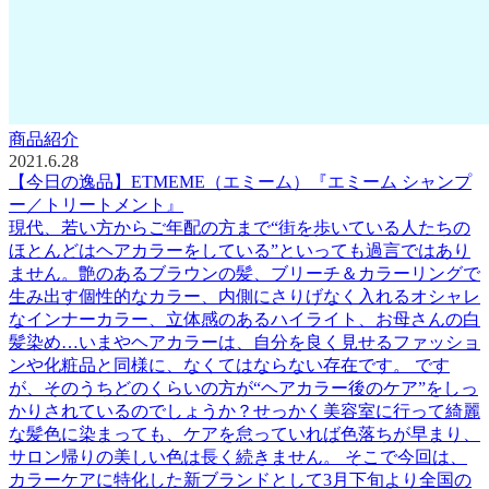
商品紹介
2021.6.28
【今日の逸品】ETMEME（エミーム）『エミーム シャンプ
ー／トリートメント』
現代、若い方からご年配の方まで“街を歩いている人たちの
ほとんどはヘアカラーをしている”といっても過言ではあり
ません。艶のあるブラウンの髪、ブリーチ＆カラーリングで
生み出す個性的なカラー、内側にさりげなく入れるオシャレ
なインナーカラー、立体感のあるハイライト、お母さんの白
髪染め…いまやヘアカラーは、自分を良く見せるファッショ
ンや化粧品と同様に、なくてはならない存在です。 です
が、そのうちどのくらいの方が“ヘアカラー後のケア”をしっ
かりされているのでしょうか？せっかく美容室に行って綺麗
な髪色に染まっても、ケアを怠っていれば色落ちが早まり、
サロン帰りの美しい色は長く続きません。 そこで今回は、
カラーケアに特化した新ブランドとして3月下旬より全国の