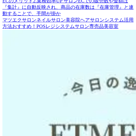
ECのメリット2.業務効率UP サロンECでの販売数や金額は
『集計』に自動反映され、商品の在庫数は『在庫管理』と連
動することで、手間が掛か
マツエクサロン
ネイルサロン
美容院
ヘアサロン
システム活用
方法
おすすめ！
POSレジシステム
サロン専売品
美容室