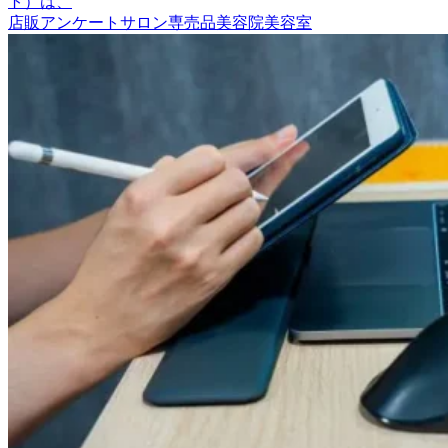
ト）は、
店販
アンケート
サロン専売品
美容院
美容室