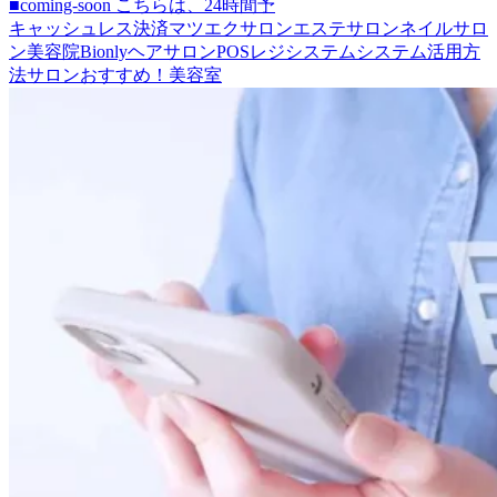
■coming-soon こちらは、24時間予
キャッシュレス決済
マツエクサロン
エステサロン
ネイルサロ
ン
美容院
Bionly
ヘアサロン
POSレジシステム
システム活用方
法
サロン
おすすめ！
美容室