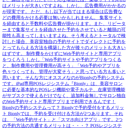
はメリットが大きいですよね。しかし、広告費用がかかるの
が現実です。 ただ、もし以下が当てはまる場合は広告費な
どの費用をかける必要は無いかもしれません。 集客サイト
を経由すると手数料や広告費が掛かります。また、リピータ
ーまで集客サイトを経由させた予約をさせていると離脱の可
能性も高まってしまいますよね。そう考えるとトータルで検
討した場合、美容室独自の予約サイトでダイレクトに予約を
とってもらえる方法を構築した方が後々のメリットも大きい
はずです。 制作費をかけずにWeb予約サイトと専用アプリ
をつくろう しかし「Web予約サイトや予約アプリをつくる
と、制作費用や管理費用が高そう」「Web予約やアプリを
色々つくっても、管理が大変そう」と思っている方も多いと
思います。そんな方にオススメなのがBionlyの予約システム
です。iPad専用POSレジシステム『Bionly』は、美容サロン
に必要な基本的なPOSレジ機能や電子カルテ、在庫管理機能
がサブスクで使えるだけでなく、追加料金無しでサロン独自
のWeb予約サイトと専用アプリまで利用できるんです！
Bionlyの予約システムって？ Bionlyで予約受付をするメリッ
ト Bionlyでは、予約を受け付ける方法が2つあります。それ
は、「Web予約サイト」と「スマホ向けアプリ」です。2つ
の予約方法の共通するメリットは・・・？ POSレジシステ