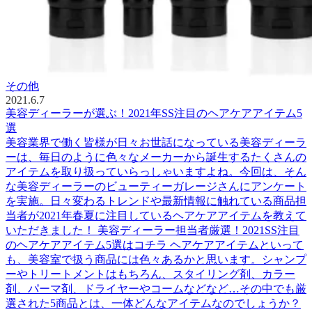
その他
2021.6.7
美容ディーラーが選ぶ！2021年SS注目のヘアケアアイテム5
選
美容業界で働く皆様が日々お世話になっている美容ディーラ
ーは、毎日のように色々なメーカーから誕生するたくさんの
アイテムを取り扱っていらっしゃいますよね。今回は、そん
な美容ディーラーのビューティーガレージさんにアンケート
を実施。日々変わるトレンドや最新情報に触れている商品担
当者が2021年春夏に注目しているヘアケアアイテムを教えて
いただきました！ 美容ディーラー担当者厳選！2021SS注目
のヘアケアアイテム5選はコチラ ヘアケアアイテムといって
も、美容室で扱う商品には色々あるかと思います。シャンプ
ーやトリートメントはもちろん、スタイリング剤、カラー
剤、パーマ剤、ドライヤーやコームなどなど…その中でも厳
選された5商品とは、一体どんなアイテムなのでしょうか？