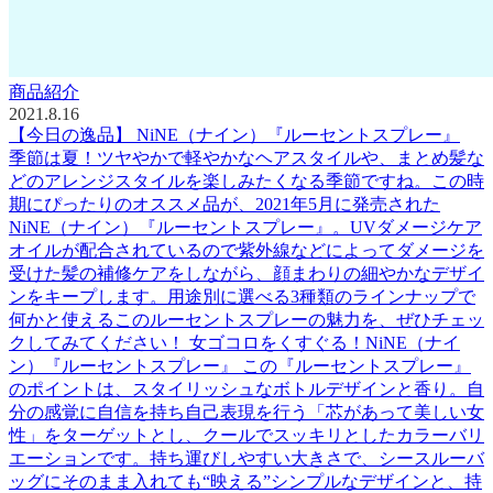
商品紹介
2021.8.16
【今日の逸品】 NiNE（ナイン）『ルーセントスプレー』
季節は夏！ツヤやかで軽やかなヘアスタイルや、まとめ髪な
どのアレンジスタイルを楽しみたくなる季節ですね。この時
期にぴったりのオススメ品が、2021年5月に発売された
NiNE（ナイン）『ルーセントスプレー』。UVダメージケア
オイルが配合されているので紫外線などによってダメージを
受けた髪の補修ケアをしながら、顔まわりの細やかなデザイ
ンをキープします。用途別に選べる3種類のラインナップで
何かと使えるこのルーセントスプレーの魅力を、ぜひチェッ
クしてみてください！ 女ゴコロをくすぐる！NiNE（ナイ
ン）『ルーセントスプレー』 この『ルーセントスプレー』
のポイントは、スタイリッシュなボトルデザインと香り。自
分の感覚に自信を持ち自己表現を行う「芯があって美しい女
性」をターゲットとし、クールでスッキリとしたカラーバリ
エーションです。持ち運びしやすい大きさで、シースルーバ
ッグにそのまま入れても“映える”シンプルなデザインと、持