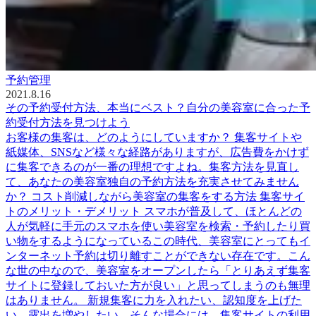
予約管理
2021.8.16
その予約受付方法、本当にベスト？自分の美容室に合った予
約受付方法を見つけよう
お客様の集客は、どのようにしていますか？ 集客サイトや
紙媒体、SNSなど様々な経路がありますが、広告費をかけず
に集客できるのが一番の理想ですよね。集客方法を見直し
て、あなたの美容室独自の予約方法を充実させてみません
か？ コスト削減しながら美容室の集客をする方法 集客サイ
トのメリット・デメリット スマホが普及して、ほとんどの
人が気軽に手元のスマホを使い美容室を検索・予約したり買
い物をするようになっているこの時代、美容室にとってもイ
ンターネット予約は切り離すことができない存在です。こん
な世の中なので、美容室をオープンしたら「とりあえず集客
サイトに登録しておいた方が良い」と思ってしまうのも無理
はありません。 新規集客に力を入れたい、認知度を上げた
い、露出を増やしたい…そんな場合には、集客サイトの利用