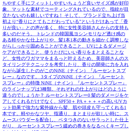
ちやすく手にフィットしやすいちょうど良いサイズ感が好印
象。マットな素材でコーティングされているので、指紋が目
立たないのも嬉しいですね！ そして、ブランド立ち上げ当
初より“香りにとてもこだわっている”というだけあって「香
りが良い」との声が多く、特に女性美容師さんからの支持も
多いのだそう。 トレンドの韓国風ヨシンモリなど透け感の
ある軽やかな仕上がりや、髪1本1本の動きを細かく調整しな
がらしっかり固めることができること、UVによるダメージ
ケアができること、使うたびにいい香りをまとえることな
ど、女性のワガママをまるっと叶えるため、美容師さんのス
タイリングテクニックを考究したり、香りの開発に力を入れ
ながら誕生したのがこのNiNE（ナイン）『ルーセントスプ
レー』なのです。 3タイプのNiNE（ナイン）『ルーセント
スプレー』の特徴 NiNE（ナイン）『ルーセントスプレー』
のラインナップは3種類。それぞれの仕上がりはどのように
違うのでしょうか？ ルーセントスプレー0 髪のダメージをケ
アしてくれるだけでなく、SPF50＋ PA＋＋＋＋の高いUVカ
ット効果で強力な紫外線から髪、肌や頭皮も守ってくれる1
本です。軽やかなツヤ、指通り、まとまりが欲しい時に。ス
ムースパウダーを配合し、ベタつきのないサラっとした仕上
がり。 ルーセントスプレー5 緩めの巻きをなるべくキープし