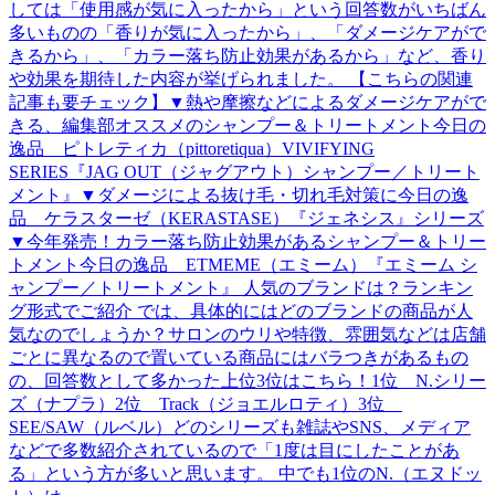
しては「使用感が気に入ったから」という回答数がいちばん
多いものの「香りが気に入ったから」、「ダメージケアがで
きるから」、「カラー落ち防止効果があるから」など、香り
や効果を期待した内容が挙げられました。 【こちらの関連
記事も要チェック】▼熱や摩擦などによるダメージケアがで
きる、編集部オススメのシャンプー＆トリートメント今日の
逸品 ピトレティカ（pittoretiqua）VIVIFYING
SERIES『JAG OUT（ジャグアウト）シャンプー／トリート
メント』▼ダメージによる抜け毛・切れ毛対策に今日の逸
品 ケラスターゼ（KERASTASE）『ジェネシス』シリーズ
▼今年発売！カラー落ち防止効果があるシャンプー＆トリー
トメント今日の逸品 ETMEME（エミーム）『エミーム シ
ャンプー／トリートメント』 人気のブランドは？ランキン
グ形式でご紹介 では、具体的にはどのブランドの商品が人
気なのでしょうか？サロンのウリや特徴、雰囲気などは店舗
ごとに異なるので置いている商品にはバラつきがあるもの
の、回答数として多かった上位3位はこちら！1位 N.シリー
ズ（ナプラ）2位 Track（ジョエルロティ）3位
SEE/SAW（ルベル）どのシリーズも雑誌やSNS、メディア
などで多数紹介されているので「1度は目にしたことがあ
る」という方が多いと思います。 中でも1位のN.（エヌドッ