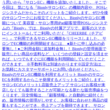
う思いから『サロンEC』機能を追加いたしました。 そこで
今回は、気になる『BionlyサロンEC』の機能内容や、POSレ
ジシステムだからこそのメリットをご紹介します。ぜひ今後
のサロンワークにお役立てください。 BionlyのサロンEC機
能について 美容室・サロン専用iPad顧客管理POSレジシステ
ムの『Bionly』では、Bionlyの付属アプリで、顧客のスマホ
にインストールしてご利用いただく『CHEERBE（チアビ
ー）』で利用できるサロンEC機能をリリースしました。 サ
ロンでEC機能の利用開始するには、 ●新たに申し込みの必
要無し！●ご利用金額に追加料金無し！ Bionlyの管理画面で
販売したい商品や送料など、いくつかの登録と設定を済ませ
れば、いつでもすぐにEC機能を利用開始していただくこと
ができます。 ※手数料等は別途かかります※設定方法は、
お気軽にカスタマーサポートにお問い合わせください。
BionlyのサロンEC機能を利用するメリット Bionlyのサロン
ECを利用するからこそ発揮するメリットをご紹介します。
サロンECのメリット1.店販売上アップ サロンにお客様が来
店しなくても販売することが可能となる新たな販売導線をつ
くります。注文情報は、『顧客情報』と自動的に紐付くた
め、販売情報の管理がしやすく、お客様に合わせた商品の提
案もすることができ、売上アップを期待できます。 サロン