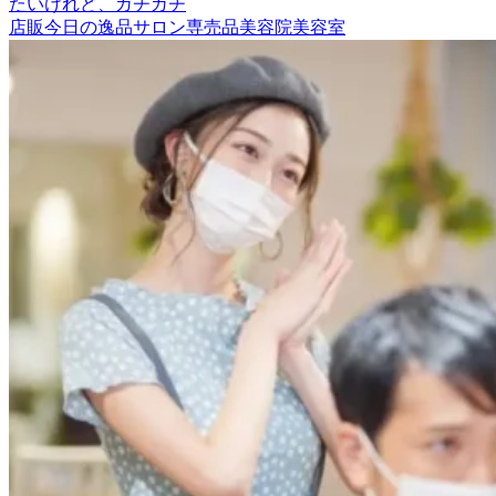
たいけれど、ガチガチ
店販
今日の逸品
サロン専売品
美容院
美容室