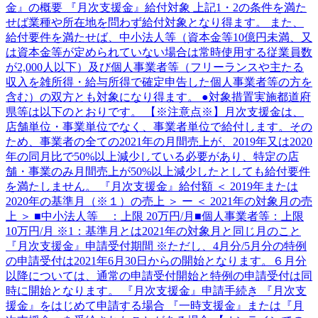
金』の概要 『月次支援金』給付対象 上記1・2の条件を満た
せば業種や所在地を問わず給付対象となり得ます。 また、
給付要件を満たせば、中小法人等（資本金等10億円未満、又
は資本金等が定められていない場合は常時使用する従業員数
が2,000人以下）及び個人事業者等（フリーランスや主たる
収入を雑所得・給与所得で確定申告した個人事業者等の方を
含む）の双方とも対象になり得ます。 ●対象措置実施都道府
県等は以下のとおりです。 【※注意点※】月次支援金は、
店舗単位・事業単位でなく、事業者単位で給付します。その
ため、事業者の全ての2021年の月間売上が、2019年又は2020
年の同月比で50%以上減少している必要があり、特定の店
舗・事業のみ月間売上が50%以上減少したとしても給付要件
を満たしません。 『月次支援金』給付額 ＜ 2019年または
2020年の基準月（※１）の売上 ＞ ー ＜ 2021年の対象月の売
上 ＞ ■中小法人等 ：上限 20万円/月■個人事業者等：上限
10万円/月 ※1：基準月とは2021年の対象月と同じ月のこと
『月次支援金』申請受付期間 ※ただし、4月分/5月分の特例
の申請受付は2021年6月30日からの開始となります。６月分
以降については、通常の申請受付開始と特例の申請受付は同
時に開始となります。 『月次支援金』申請手続き 『月次支
援金』をはじめて申請する場合 『一時支援金』または『月