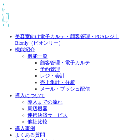
美容室向け電子カルテ・顧客管理・POSレジ｜
Bionly（ビオンリー）
機能紹介
機能一覧
顧客管理・電子カルテ
予約管理
レジ・会計
売上集計・分析
メール・プッシュ配信
導入について
導入までの流れ
周辺機器
連携決済サービス
他社比較
導入事例
よくある質問