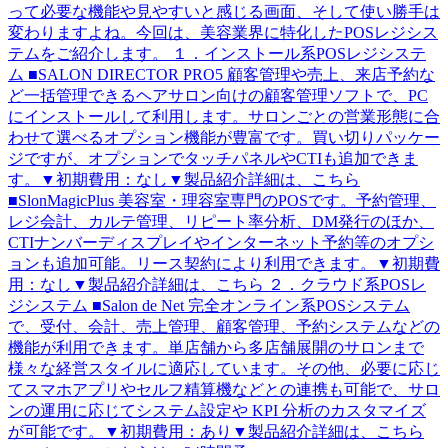
って必要な機能や見やすいと感じる画面、そして使い勝手は
変わりますよね。今回は、美容業界に特化したPOSレジシス
テムをご紹介します。 １．インストール系POSレジシステ
ム ■SALON DIRECTOR PRO5 顧客管理や売上、来店予約な
ど一括管理できるヘアサロン向けの顧客管理ソフトで、PC
にインストールして利用します。サロンごとの営業形態に合
わせて選べるオプション機能が豊富です。買い切りパッケー
ジですが、オプションでタッチパネルやCTIも追加できま
す。▼初期費用：なし▼製品紹介詳細は、こちら
■SlonMagicPlus 美容室・理容室専門のPOSです。予約管理、
レジ会計、カルテ管理、リピート率分析、DM発行のほか、
CTIナンバーディスプレイやインターネット予約等のオプシ
ョンも追加可能。リース契約により利用できます。▼初期費
用：なし▼製品紹介詳細は、こちら ２．クラウド系POSレ
ジシステム ■Salon de Net 完全オンライン系POSシステム
で、受付、会計、売上管理、顧客管理、予約システムなどの
機能が利用できます。単店舗から多店舗展開のサロンまで
様々な経営スタイルに適応しています。その他、必要に応じ
てスマホアプリやセルフ精算機などとの連携も可能で、サロ
ンの運用に応じてシステム設定や KPI 分析のカスタマイズ
が可能です。▼初期費用：あり▼製品紹介詳細は、こちら