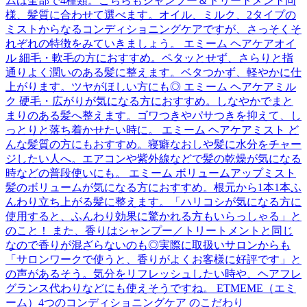
ムは全部で4種類。こちらもシャンプー＆トリートメント同
様、髪質に合わせて選べます。オイル、ミルク、2タイプの
ミストからなるコンディショニングケアですが、さっそくそ
れぞれの特徴をみていきましょう。 エミーム ヘアケアオイ
ル 細毛・軟毛の方におすすめ。ペタッとせず、さらりと指
通りよく潤いのある髪に整えます。ベタつかず、軽やかに仕
上がります。ツヤがほしい方にも◎ エミーム ヘアケアミル
ク 硬毛・広がりが気になる方におすすめ。しなやかでまと
まりのある髪へ整えます。ゴワつきやパサつきを抑えて、し
っとりと落ち着かせたい時に。 エミーム ヘアケアミスト ど
んな髪質の方にもおすすめ。寝癖なおしや髪に水分をチャー
ジしたい人へ。エアコンや紫外線などで髪の乾燥が気になる
時などの普段使いにも。 エミーム ボリュームアップミスト
髪のボリュームが気になる方におすすめ。根元から1本1本ふ
んわり立ち上がる髪に整えます。「ハリコシが気になる方に
使用すると、ふんわり効果に驚かれる方もいらっしゃる」と
のこと！ また、香りはシャンプー／トリートメントと同じ
なので香りが混ざらないのも◎実際に取扱いサロンからも
「サロンワークで使うと、香りがよくお客様に好評です」と
の声があるそう。気分をリフレッシュしたい時や、ヘアフレ
グランス代わりなどにも使えそうですね。 ETMEME（エミ
ーム）4つのコンディショニングケア のこだわり