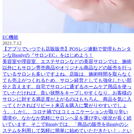
EC機能
2021.7.12
【アプリでいつでも店販販売】POSレジ連動で管理もカンタ
ンなBionlyの『サロンEC』をはじめよう！
美容室や理容室、エステサロンなどの美容サロンでは、施術
以外にもサロン専売商品やオリジナル商品などの販売を行っ
ているサロンも多いですよね。店販は、施術時間を取らなく
ても売上がつくれるため、サロン経営としても強化したい部
分と言えます。自宅でサロンに通ずるホームケア用品を使っ
ていただければ、良い状態をキープしやすくなり、お客様の
サロンに対する満足度が上がるのはもちろん、商品を気に入
ってくださればリピート来店＆購入に繋がりやすいでしょ
う。 しかし、コロナ禍ではコミュニケーションが取り辛い
環境や、なかなか気軽にサロンへ足を運び辛い状況が長く続
いています。そこでBionlyでは、「商品の販売をBionlyのシ
ステムを利用して気軽に簡単に始めていただきたい！」とい