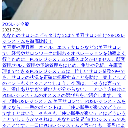
POSレジ全般
2021.7.26
あなたのサロンにピッタリなのは？美容サロン向けのPOSレ
ジシステムを徹底比較！
美容室や理容室、ネイル、エステサロンなどの美容サロン
で、経営やサロンワークに関わるオペレーションを効率よく
行うために、POSレジシステムの導入は欠かせません。顧客
管理/カルテ管理や予約管理をはじめ、集計や分析、在庫管
理までできるPOSレジシステムは、忙しいサロン業務の中で
も、サロンの状況を正確に把握することを助け、売上アップ
のヒントもくれることでしょう。今回は、「そうは言って
も、沢山ありすぎて選び方が分からない。」という方向けに
POSレジシステムのオススメの選び方をご紹介します。 タ
イプ別POSレジシステム 美容サロンで、POSレジシステムを
選ぶなら、一番のポイントは、「使い勝手が良いかどうか」
です！とはいえ、そもそも「使い勝手が良い」とはどういう
ことでしょうか？それは、あなたの業界向けのシステムであ
ることです。一口にPOSレジシステムと言っても、業界によ