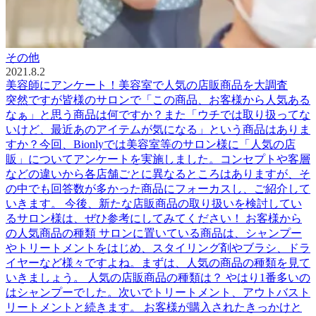
その他
2021.8.2
美容師にアンケート！美容室で人気の店販商品を大調査
突然ですが皆様のサロンで「この商品、お客様から人気ある
なぁ」と思う商品は何ですか？また「ウチでは取り扱ってな
いけど、最近あのアイテムが気になる」という商品はありま
すか？今回、Bionlyでは美容室等のサロン様に「人気の店
販」についてアンケートを実施しました。コンセプトや客層
などの違いから各店舗ごとに異なるところはありますが、そ
の中でも回答数が多かった商品にフォーカスし、ご紹介して
いきます。 今後、新たな店販商品の取り扱いを検討してい
るサロン様は、ぜひ参考にしてみてください！ お客様から
の人気商品の種類 サロンに置いている商品は、シャンプー
やトリートメントをはじめ、スタイリング剤やブラシ、ドラ
イヤーなど様々ですよね。まずは、人気の商品の種類を見て
いきましょう。 人気の店販商品の種類は？ やはり1番多いの
はシャンプーでした。次いでトリートメント、アウトバスト
リートメントと続きます。 お客様が購入されたきっかけと