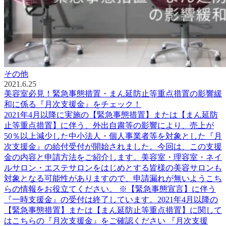
その他
2021.6.25
美容室必見！緊急事態措置・まん延防止等重点措置の影響緩
和に係る『月次支援金』をチェック！
2021年4月以降に実施の【緊急事態措置】または【まん延防
止等重点措置】に伴う、外出自粛等の影響により、売上が
50％以上減少した中小法人・個人事業者等を対象とした『月
次支援金』の給付受付が開始されました。今回は、この支援
金の内容と申請方法をご紹介します。美容室・理容室・ネイ
ルサロン・エステサロンをはじめとする皆様の美容サロンも
対象となる可能性がありますので、申請漏れが無いようこち
らの情報をお役立てください。 ※【緊急事態宣言】に伴う
『一時支援金』の受付は終了しています。2021年4月以降の
【緊急事態措置】または【まん延防止等重点措置】に関して
はこちらの『月次支援金』をご確認ください 『月次支援