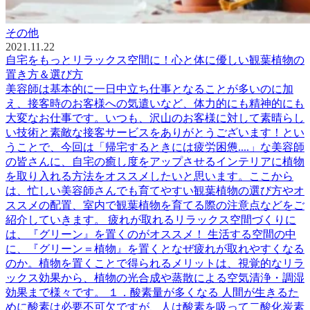
その他
2021.11.22
自宅をもっとリラックス空間に！心と体に優しい観葉植物の
置き方＆選び方
美容師は基本的に一日中立ち仕事となることが多いのに加
え、接客時のお客様への気遣いなど、体力的にも精神的にも
大変なお仕事です。いつも、沢山のお客様に対して素晴らし
い技術と素敵な接客サービスをありがとうございます！とい
うことで、今回は「帰宅するときには疲労困憊....」な美容師
の皆さんに、自宅の癒し度をアップさせるインテリアに植物
を取り入れる方法をオススメしたいと思います。ここから
は、忙しい美容師さんでも育てやすい観葉植物の選び方やオ
ススメの配置、室内で観葉植物を育てる際の注意点などをご
紹介していきます。 疲れが取れるリラックス空間づくりに
は、『グリーン』を置くのがオススメ！ 生活する空間の中
に、『グリーン＝植物』を置くとなぜ疲れが取れやすくなる
のか。植物を置くことで得られるメリットは、視覚的なリラ
ックス効果から、植物の光合成や蒸散による空気清浄・調湿
効果まで様々です。 １．酸素量が多くなる 人間が生きるた
めに酸素は必要不可欠ですが、人は酸素を吸って二酸化炭素