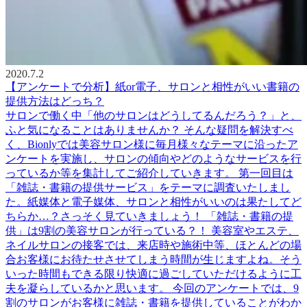
2020.7.2
【アンケートで分析】紙or電子、サロンと相性がいい書籍の
提供方法はどっち？
サロンで働く中「他のサロンはどうしてるんだろう？」と、
ふと気になることはありませんか？ そんな疑問を解決すべ
く、Bionlyでは美容サロン様に毎月様々なテーマに沿ったア
ンケートを実施し、サロンの傾向やどのようなサービスを行
っているか等を集計してご紹介していきます。 第一回目は
「雑誌・書籍の提供サービス」をテーマに調査いたしまし
た。紙媒体と電子媒体、サロンと相性がいいのは果たしてど
ちらか…？さっそく見ていきましょう！ 「雑誌・書籍の提
供」は9割の美容サロンが行っている？！ 美容室やエステ、
ネイルサロンの接客では、来店時や施術中等、ほとんどの場
合お客様にお待たせさせてしまう時間が生じますよね。そう
いった時間もできる限り快適に過ごしていただけるように工
夫を凝らしているかと思います。 今回のアンケートでは、9
割のサロンがお客様に雑誌・書籍を提供していることがわか