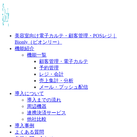
美容室向け電子カルテ・顧客管理・POSレジ｜
Bionly（ビオンリー）
機能紹介
機能一覧
顧客管理・電子カルテ
予約管理
レジ・会計
売上集計・分析
メール・プッシュ配信
導入について
導入までの流れ
周辺機器
連携決済サービス
他社比較
導入事例
よくある質問