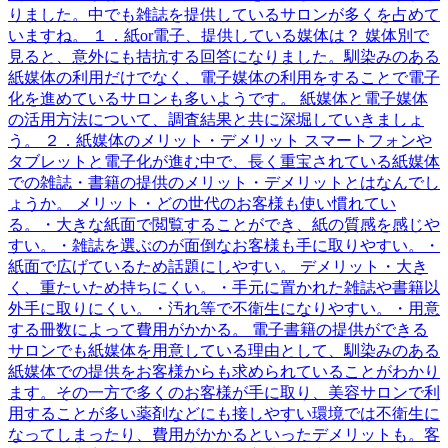
りました。中でも雑誌を提供しているサロンが多くを占めて
いますね。 １．紙or電子、提供している媒体は？ 媒体別で
見ると、意外にも拮抗する回答になりました。馴染みのある
紙媒体の利用だけでなく、電子媒体の利用をすることで電子
化を進めているサロンも多いようです。 紙媒体と電子媒体
の活用方法について、調査結果と共に深堀していきましょ
う。 ２．紙媒体のメリット・デメリット スマートフォンや
タブレットと電子化が進む中で、長く重宝されている紙媒体
での雑誌・書籍の提供のメリット・デメリットとはなんでし
ょうか。 メリット・どの世代のお客様も使い慣れてい
る。・大きな紙面で閲覧することができ、紙の質感を感じや
すい。・雑誌を選ぶのが面倒なお客様も手に取りやすい。・
紙面で広げているため話題にしやすい。 デメリット・大き
く、重たいため持ちにくい。・手元に置かれた雑誌や書籍以
外手に取りにくい。・汚れ等で不衛生になりやすい。・用意
する冊数によって費用がかかる。 電子書籍の提供ができる
サロンでも紙媒体を用意している理由として、馴染みのある
紙媒体での提供をお客様からも求められていることがわかり
ます。その一方で多くのお客様が手に取り、美容サロンで利
用することが多い薬剤などにも接しやすい環境では不衛生に
なってしまったり、費用がかかるといったデメリットも。客